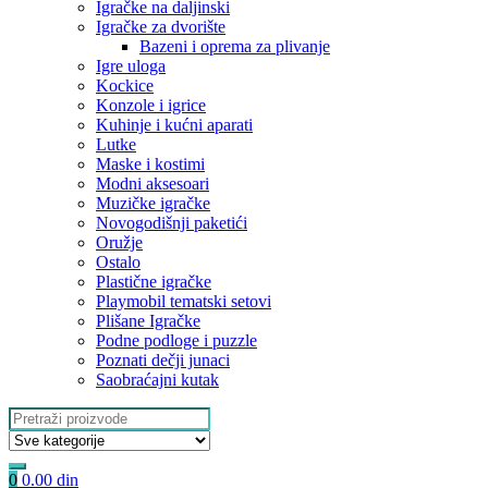
Igračke na daljinski
‎Igračke za dvorište
Bazeni i oprema za plivanje
Igre uloga
Kockice
Konzole i igrice
Kuhinje i kućni aparati
Lutke
Maske i kostimi
Modni aksesoari
Muzičke igračke
Novogodišnji paketići
Oružje
Ostalo
Plastične igračke
Playmobil tematski setovi
Plišane Igračke
Podne podloge i puzzle
Poznati dečji junaci
Saobraćajni kutak
Search
for:
0
0.00
din