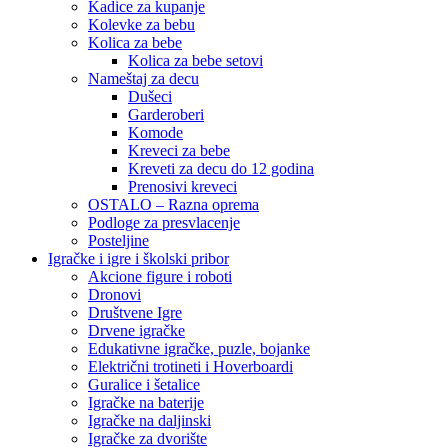
Kadice za kupanje
Kolevke za bebu
Kolica za bebe
Kolica za bebe setovi
Nameštaj za decu
Dušeci
Garderoberi
Komode
Kreveci za bebe
Kreveti za decu do 12 godina
Prenosivi kreveci
OSTALO – Razna oprema
Podloge za presvlacenje
Posteljine
Igračke i igre i školski pribor
Akcione figure i roboti
Dronovi
Društvene Igre
Drvene igračke
Edukativne igračke, puzle, bojanke
Električni trotineti i Hoverboardi
Guralice i šetalice
Igračke na baterije
Igračke na daljinski
‎Igračke za dvorište