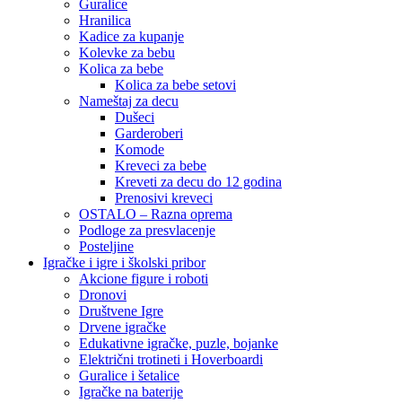
Guralice
Hranilica
Kadice za kupanje
Kolevke za bebu
Kolica za bebe
Kolica za bebe setovi
Nameštaj za decu
Dušeci
Garderoberi
Komode
Kreveci za bebe
Kreveti za decu do 12 godina
Prenosivi kreveci
OSTALO – Razna oprema
Podloge za presvlacenje
Posteljine
Igračke i igre i školski pribor
Akcione figure i roboti
Dronovi
Društvene Igre
Drvene igračke
Edukativne igračke, puzle, bojanke
Električni trotineti i Hoverboardi
Guralice i šetalice
Igračke na baterije