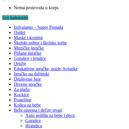
Nema proizvoda u korpi.
Sve kategorije
Izdvajamo – Super Ponuda
Outlet
Maske i kostimi
Školski pribor i školske torbe
Muzičke igračke
Plišane Igračke
Guralice i šetalice
Oružje
Edukativne igračke, puzle, bojanke
Igračke na daljinski
Društvene Igre
Drvene igračke
Za plažu
Kockice
Posteljine
Kolica za bebe
Bebi oprema i dečije stvari
Auto sedišta za bebe i decu
Guralice
Hranilica