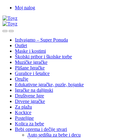
Skip
Skip
Moj nalog
to
to
navigation
content
Izdvajamo – Super Ponuda
Outlet
Maske i kostimi
Školski pribor i školske torbe
Muzičke igračke
Plišane Igračke
Guralice i šetalice
Oružje
Edukativne igračke, puzle, bojanke
Igračke na daljinski
Društvene Igre
Drvene igračke
Za plažu
Kockice
Posteljine
Kolica za bebe
Bebi oprema i dečije stvari
Auto sedišta za bebe i decu