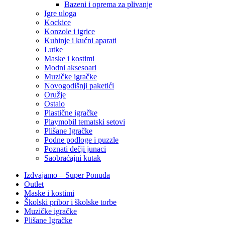
Bazeni i oprema za plivanje
Igre uloga
Kockice
Konzole i igrice
Kuhinje i kućni aparati
Lutke
Maske i kostimi
Modni aksesoari
Muzičke igračke
Novogodišnji paketići
Oružje
Ostalo
Plastične igračke
Playmobil tematski setovi
Plišane Igračke
Podne podloge i puzzle
Poznati dečji junaci
Saobraćajni kutak
Izdvajamo – Super Ponuda
Outlet
Maske i kostimi
Školski pribor i školske torbe
Muzičke igračke
Plišane Igračke