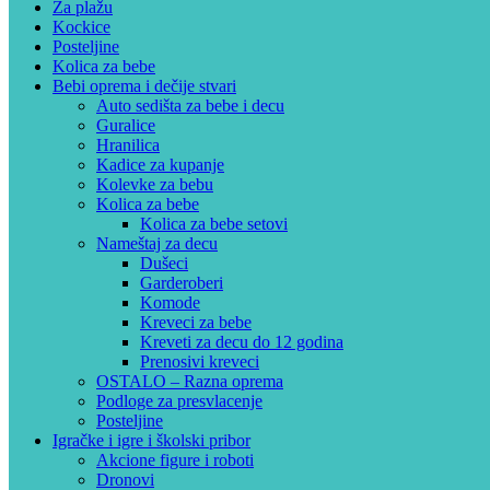
Za plažu
Kockice
Posteljine
Kolica za bebe
Bebi oprema i dečije stvari
Auto sedišta za bebe i decu
Guralice
Hranilica
Kadice za kupanje
Kolevke za bebu
Kolica za bebe
Kolica za bebe setovi
Nameštaj za decu
Dušeci
Garderoberi
Komode
Kreveci za bebe
Kreveti za decu do 12 godina
Prenosivi kreveci
OSTALO – Razna oprema
Podloge za presvlacenje
Posteljine
Igračke i igre i školski pribor
Akcione figure i roboti
Dronovi