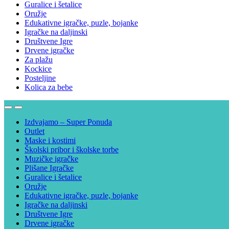
Guralice i šetalice
Oružje
Edukativne igračke, puzle, bojanke
Igračke na daljinski
Društvene Igre
Drvene igračke
Za plažu
Kockice
Posteljine
Kolica za bebe
Izdvajamo – Super Ponuda
Outlet
Maske i kostimi
Školski pribor i školske torbe
Muzičke igračke
Plišane Igračke
Guralice i šetalice
Oružje
Edukativne igračke, puzle, bojanke
Igračke na daljinski
Društvene Igre
Drvene igračke