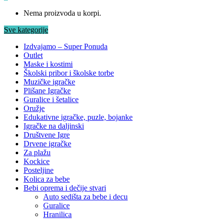
Nema proizvoda u korpi.
Sve kategorije
Izdvajamo – Super Ponuda
Outlet
Maske i kostimi
Školski pribor i školske torbe
Muzičke igračke
Plišane Igračke
Guralice i šetalice
Oružje
Edukativne igračke, puzle, bojanke
Igračke na daljinski
Društvene Igre
Drvene igračke
Za plažu
Kockice
Posteljine
Kolica za bebe
Bebi oprema i dečije stvari
Auto sedišta za bebe i decu
Guralice
Hranilica