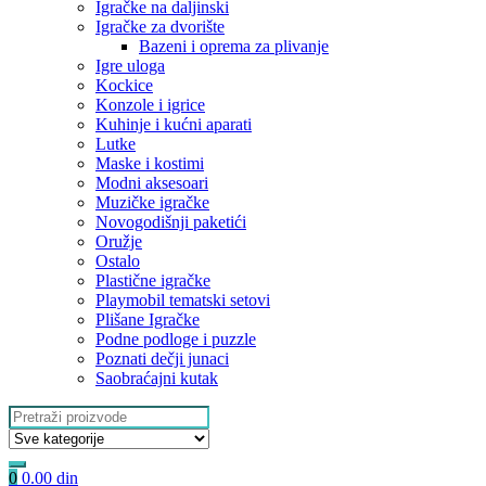
Igračke na daljinski
‎Igračke za dvorište
Bazeni i oprema za plivanje
Igre uloga
Kockice
Konzole i igrice
Kuhinje i kućni aparati
Lutke
Maske i kostimi
Modni aksesoari
Muzičke igračke
Novogodišnji paketići
Oružje
Ostalo
Plastične igračke
Playmobil tematski setovi
Plišane Igračke
Podne podloge i puzzle
Poznati dečji junaci
Saobraćajni kutak
Search
for:
0
0.00
din