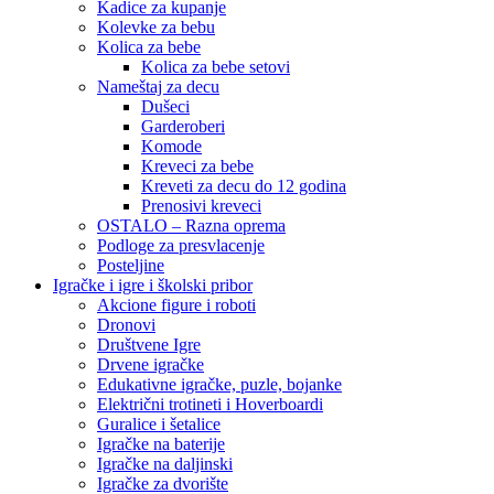
Kadice za kupanje
Kolevke za bebu
Kolica za bebe
Kolica za bebe setovi
Nameštaj za decu
Dušeci
Garderoberi
Komode
Kreveci za bebe
Kreveti za decu do 12 godina
Prenosivi kreveci
OSTALO – Razna oprema
Podloge za presvlacenje
Posteljine
Igračke i igre i školski pribor
Akcione figure i roboti
Dronovi
Društvene Igre
Drvene igračke
Edukativne igračke, puzle, bojanke
Električni trotineti i Hoverboardi
Guralice i šetalice
Igračke na baterije
Igračke na daljinski
‎Igračke za dvorište