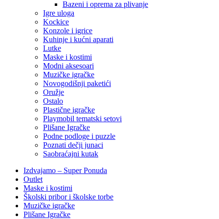
Bazeni i oprema za plivanje
Igre uloga
Kockice
Konzole i igrice
Kuhinje i kućni aparati
Lutke
Maske i kostimi
Modni aksesoari
Muzičke igračke
Novogodišnji paketići
Oružje
Ostalo
Plastične igračke
Playmobil tematski setovi
Plišane Igračke
Podne podloge i puzzle
Poznati dečji junaci
Saobraćajni kutak
Izdvajamo – Super Ponuda
Outlet
Maske i kostimi
Školski pribor i školske torbe
Muzičke igračke
Plišane Igračke