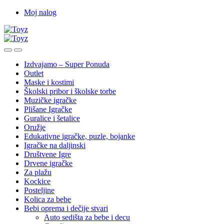
Skip
Skip
Moj nalog
to
to
navigation
content
Izdvajamo – Super Ponuda
Outlet
Maske i kostimi
Školski pribor i školske torbe
Muzičke igračke
Plišane Igračke
Guralice i šetalice
Oružje
Edukativne igračke, puzle, bojanke
Igračke na daljinski
Društvene Igre
Drvene igračke
Za plažu
Kockice
Posteljine
Kolica za bebe
Bebi oprema i dečije stvari
Auto sedišta za bebe i decu