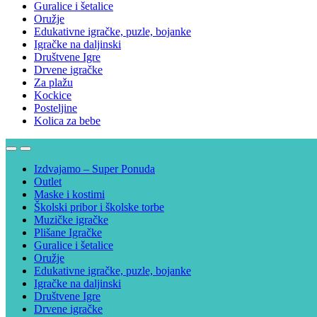
Guralice i šetalice
Oružje
Edukativne igračke, puzle, bojanke
Igračke na daljinski
Društvene Igre
Drvene igračke
Za plažu
Kockice
Posteljine
Kolica za bebe
Izdvajamo – Super Ponuda
Outlet
Maske i kostimi
Školski pribor i školske torbe
Muzičke igračke
Plišane Igračke
Guralice i šetalice
Oružje
Edukativne igračke, puzle, bojanke
Igračke na daljinski
Društvene Igre
Drvene igračke