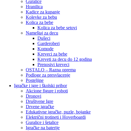
Guralice
Hranilica
Kadice za kupanje
Kolevke za bebu
Kolica za bebe
Kolica za bebe setovi
Nameštaj za decu
Dušeci
Garderoberi
Komode
Kreveci za bebe
Kreveti za decu do 12 godina
Prenosivi kreveci
OSTALO – Razna oprema
Podloge za presvlacenje
Posteljine
Igračke i igre i školski pribor
Akcione figure i roboti
Dronovi
Društvene Igre
Drvene igračke
Edukativne igračke, puzle, bojanke
Električni trotineti i Hoverboardi
Guralice i šetalice
Igračke na baterije