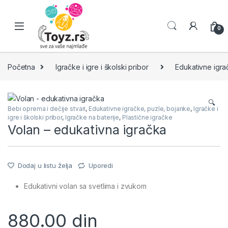
Skip to navigation
Skip to content
0
Početna
Igračke i igre i školski pribor
Edukativne igra
🔍
Bebi oprema i dečije stvari
,
Edukativne igračke, puzle, bojanke
,
Igračke i
igre i školski pribor
,
Igračke na baterije
,
Plastične igračke
Volan – edukativna igračka
Dodaj u listu želja
Uporedi
Edukativni volan sa svetlima i zvukom
880.00
din