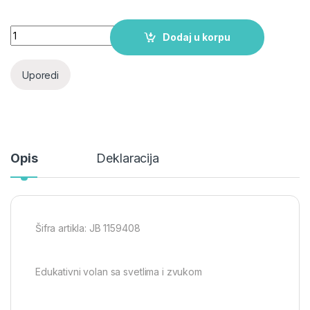
Volan - edukativna igračka quantity
Dodaj u korpu
Uporedi
Opis
Deklaracija
Šifra artikla: JB 1159408
Edukativni volan sa svetlima i zvukom