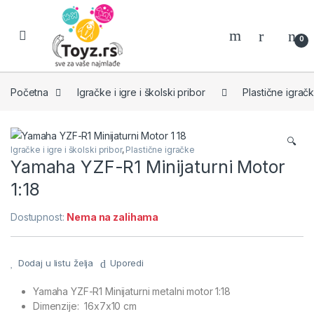
Skip to navigation
Skip to content
0
Početna
Igračke i igre i školski pribor
Plastične igrač
🔍
Igračke i igre i školski pribor
,
Plastične igračke
Yamaha YZF-R1 Minijaturni Motor
1:18
Dostupnost:
Nema na zalihama
Dodaj u listu želja
Uporedi
Yamaha YZF-R1 Minijaturni metalni motor 1:18
Dimenzije: 16x7x10 cm