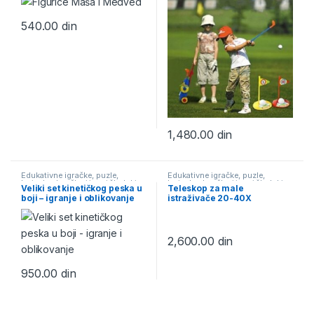
540.00
din
1,480.00
din
Edukativne igračke, puzle,
Edukativne igračke, puzle,
bojanke
,
Igračke i igre i školski
bojanke
,
Igračke i igre i školski
Veliki set kinetičkog peska u
Teleskop za male
pribor
pribor
boji – igranje i oblikovanje
istraživače 20-40X
2,600.00
din
950.00
din