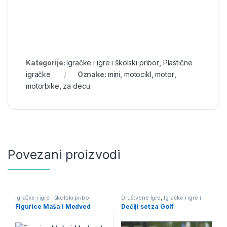
Kategorije:
Igračke i igre i školski pribor
,
Plastične
igračke
Oznake:
mini
,
motocikl
,
motor
,
motorbike
,
za decu
Povezani proizvodi
Igračke i igre i školski pribor
Društvene Igre
,
Igračke i igre i
školski pribor
Figurice Maša i Medved
Dečiji set za Golf