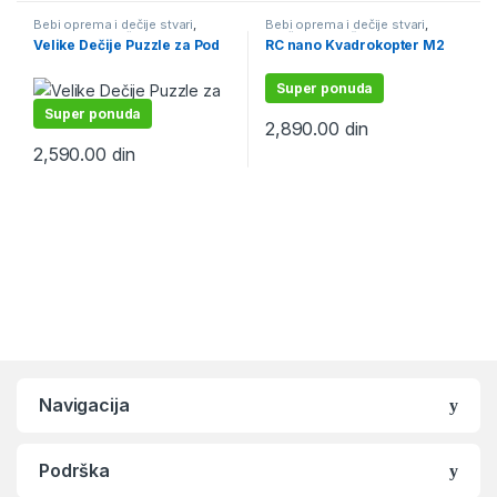
Bebi oprema i dečije stvari
,
Bebi oprema i dečije stvari
,
Edukativne igračke, puzle,
Igračke i igre i školski pribor
,
Velike Dečije Puzzle za Pod
RC nano Kvadrokopter M2
bojanke
,
Igračke i igre i školski
Igračke na daljinski
pribor
,
Podne podloge i puzzle
Super ponuda
Super ponuda
2,890.00
din
2,590.00
din
Navigacija
Podrška