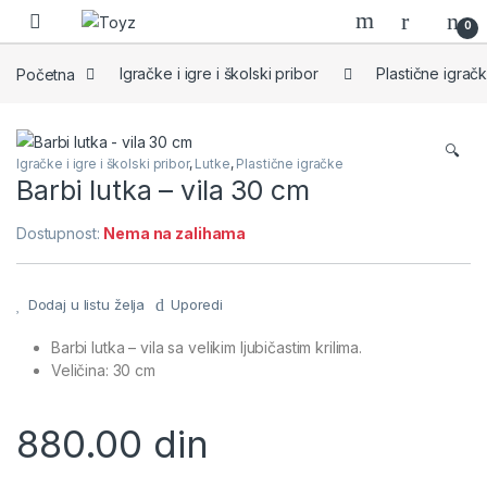
Skip to navigation
Skip to content
0
Početna
Igračke i igre i školski pribor
Plastične igrač
🔍
Igračke i igre i školski pribor
,
Lutke
,
Plastične igračke
Barbi lutka – vila 30 cm
Dostupnost:
Nema na zalihama
Dodaj u listu želja
Uporedi
Barbi lutka – vila sa velikim ljubičastim krilima.
Veličina: 30 cm
880.00
din