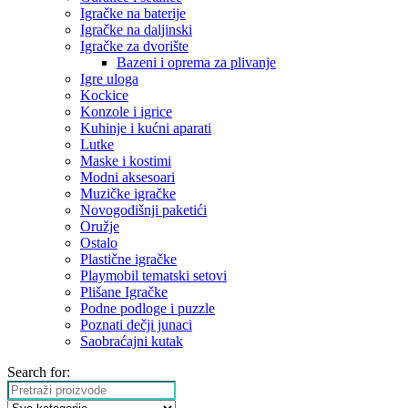
Igračke na baterije
Igračke na daljinski
‎Igračke za dvorište
Bazeni i oprema za plivanje
Igre uloga
Kockice
Konzole i igrice
Kuhinje i kućni aparati
Lutke
Maske i kostimi
Modni aksesoari
Muzičke igračke
Novogodišnji paketići
Oružje
Ostalo
Plastične igračke
Playmobil tematski setovi
Plišane Igračke
Podne podloge i puzzle
Poznati dečji junaci
Saobraćajni kutak
Search for: