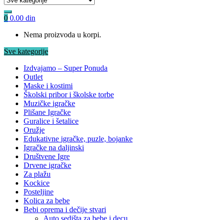
0
0.00
din
Nema proizvoda u korpi.
Sve kategorije
Izdvajamo – Super Ponuda
Outlet
Maske i kostimi
Školski pribor i školske torbe
Muzičke igračke
Plišane Igračke
Guralice i šetalice
Oružje
Edukativne igračke, puzle, bojanke
Igračke na daljinski
Društvene Igre
Drvene igračke
Za plažu
Kockice
Posteljine
Kolica za bebe
Bebi oprema i dečije stvari
Auto sedišta za bebe i decu