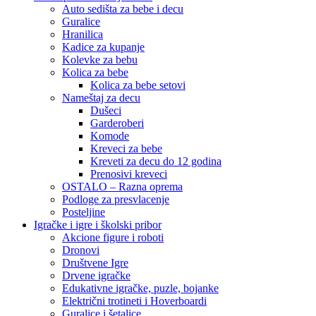
Auto sedišta za bebe i decu
Guralice
Hranilica
Kadice za kupanje
Kolevke za bebu
Kolica za bebe
Kolica za bebe setovi
Nameštaj za decu
Dušeci
Garderoberi
Komode
Kreveci za bebe
Kreveti za decu do 12 godina
Prenosivi kreveci
OSTALO – Razna oprema
Podloge za presvlacenje
Posteljine
Igračke i igre i školski pribor
Akcione figure i roboti
Dronovi
Društvene Igre
Drvene igračke
Edukativne igračke, puzle, bojanke
Električni trotineti i Hoverboardi
Guralice i šetalice