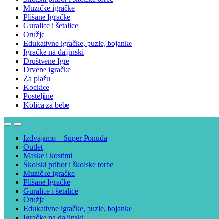
Muzičke igračke
Plišane Igračke
Guralice i šetalice
Oružje
Edukativne igračke, puzle, bojanke
Igračke na daljinski
Društvene Igre
Drvene igračke
Za plažu
Kockice
Posteljine
Kolica za bebe
Izdvajamo – Super Ponuda
Outlet
Maske i kostimi
Školski pribor i školske torbe
Muzičke igračke
Plišane Igračke
Guralice i šetalice
Oružje
Edukativne igračke, puzle, bojanke
Igračke na daljinski