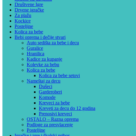
Društvene Igre
Drvene igračke
Za plažu
Kockice
Posteljine
Kolica za bebe
Bebi oprema i dečije stvari
Auto sedišta za bebe i decu
Guralice
Hranilica
Kadice za kupanje
Kolevke za bebu
Kolica za bebe
Kolica za bebe setovi
Nameštaj za decu
Dušeci
Garderoberi
Komode
Kreveci za bebe
Kreveti za decu do 12 godina
Prenosivi kreveci
OSTALO – Razna oprema
Podloge za presvlacenje
Posteljine
Igračke i igre i školski pribor