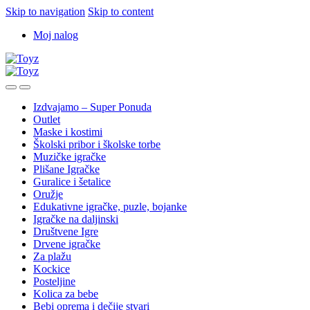
Skip to navigation
Skip to content
Moj nalog
Izdvajamo – Super Ponuda
Outlet
Maske i kostimi
Školski pribor i školske torbe
Muzičke igračke
Plišane Igračke
Guralice i šetalice
Oružje
Edukativne igračke, puzle, bojanke
Igračke na daljinski
Društvene Igre
Drvene igračke
Za plažu
Kockice
Posteljine
Kolica za bebe
Bebi oprema i dečije stvari