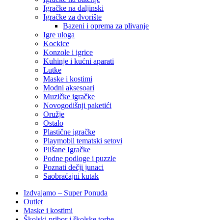
Igračke na daljinski
‎Igračke za dvorište
Bazeni i oprema za plivanje
Igre uloga
Kockice
Konzole i igrice
Kuhinje i kućni aparati
Lutke
Maske i kostimi
Modni aksesoari
Muzičke igračke
Novogodišnji paketići
Oružje
Ostalo
Plastične igračke
Playmobil tematski setovi
Plišane Igračke
Podne podloge i puzzle
Poznati dečji junaci
Saobraćajni kutak
Izdvajamo – Super Ponuda
Outlet
Maske i kostimi
Školski pribor i školske torbe