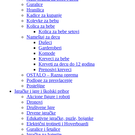
Guralice
Hranilica
Kadice za kupanje
Kolevke za bebu
Kolica za bebe
Kolica za bebe setovi
Nameštaj za decu
Dušeci
Garderoberi
Komode
Kreveci za bebe
Kreveti za decu do 12 godina
Prenosivi kreveci
OSTALO – Razna oprema
Podloge za presvlacenje
Posteljine
Igračke i igre i školski pribor
Akcione figure i roboti
Dronovi
Društvene Igre
Drvene igračke
Edukativne igračke, puzle, bojanke
Električni trotineti i Hoverboardi
Guralice i šetalice
Igračke na baterije