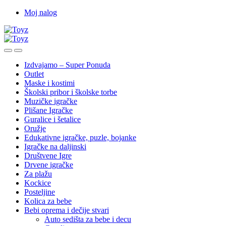
Skip
Skip
Moj nalog
to
to
navigation
content
Izdvajamo – Super Ponuda
Outlet
Maske i kostimi
Školski pribor i školske torbe
Muzičke igračke
Plišane Igračke
Guralice i šetalice
Oružje
Edukativne igračke, puzle, bojanke
Igračke na daljinski
Društvene Igre
Drvene igračke
Za plažu
Kockice
Posteljine
Kolica za bebe
Bebi oprema i dečije stvari
Auto sedišta za bebe i decu