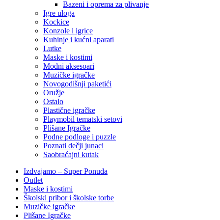
Bazeni i oprema za plivanje
Igre uloga
Kockice
Konzole i igrice
Kuhinje i kućni aparati
Lutke
Maske i kostimi
Modni aksesoari
Muzičke igračke
Novogodišnji paketići
Oružje
Ostalo
Plastične igračke
Playmobil tematski setovi
Plišane Igračke
Podne podloge i puzzle
Poznati dečji junaci
Saobraćajni kutak
Izdvajamo – Super Ponuda
Outlet
Maske i kostimi
Školski pribor i školske torbe
Muzičke igračke
Plišane Igračke