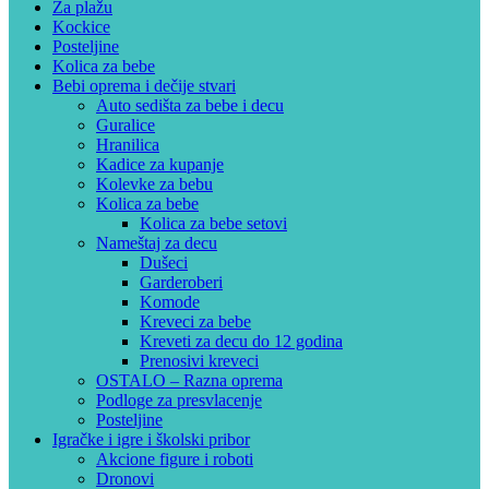
Za plažu
Kockice
Posteljine
Kolica za bebe
Bebi oprema i dečije stvari
Auto sedišta za bebe i decu
Guralice
Hranilica
Kadice za kupanje
Kolevke za bebu
Kolica za bebe
Kolica za bebe setovi
Nameštaj za decu
Dušeci
Garderoberi
Komode
Kreveci za bebe
Kreveti za decu do 12 godina
Prenosivi kreveci
OSTALO – Razna oprema
Podloge za presvlacenje
Posteljine
Igračke i igre i školski pribor
Akcione figure i roboti
Dronovi