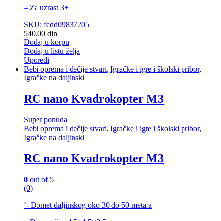
– Za uzrast 3+
SKU: fcdd09837205
540.00
din
Dodaj u korpu
Dodaj u listu želja
Uporedi
Bebi oprema i dečije stvari
,
Igračke i igre i školski pribor
,
Igračke na daljinski
RC nano Kvadrokopter M3
Super ponuda
Bebi oprema i dečije stvari
,
Igračke i igre i školski pribor
,
Igračke na daljinski
RC nano Kvadrokopter M3
0
out of 5
(0)
‘- Domet daljinskog oko 30 do 50 metara