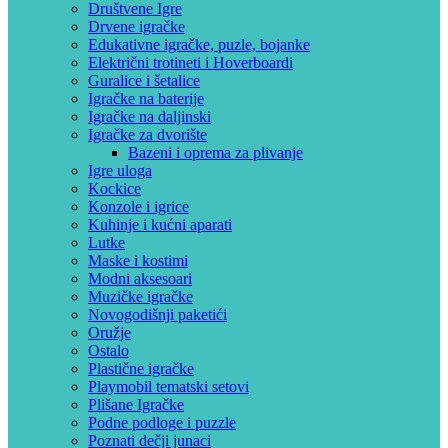
Društvene Igre
Drvene igračke
Edukativne igračke, puzle, bojanke
Električni trotineti i Hoverboardi
Guralice i šetalice
Igračke na baterije
Igračke na daljinski
‎Igračke za dvorište
Bazeni i oprema za plivanje
Igre uloga
Kockice
Konzole i igrice
Kuhinje i kućni aparati
Lutke
Maske i kostimi
Modni aksesoari
Muzičke igračke
Novogodišnji paketići
Oružje
Ostalo
Plastične igračke
Playmobil tematski setovi
Plišane Igračke
Podne podloge i puzzle
Poznati dečji junaci