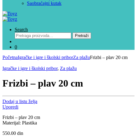
Saobraćajni kutak
Search
Pretraga
Pretraži
za:
0
Početna
Igračke i igre i školski pribor
Za plažu
Frizbi – plav 20 cm
Igračke i igre i školski pribor
,
Za plažu
Frizbi – plav 20 cm
Dodaj u listu želja
Uporedi
Frizbi – plav 20 cm
Materijal: Plastika
550.00
din