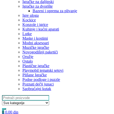
Igračke na daljinski
‎Igračke za dvorište
Bazeni i oprema za plivanje
Igre uloga
Kockice
Konzole i igrice
Kuhinje i kućni aparati
Lutke
Maske i kostimi
Modni aksesoari
Muzičke igračke
Novogodišnji paketići
Oružje
Ostalo
Plastične igračke
Playmobil tematski setovi
Plišane Igračke
Podne podloge i puzzle
Poznati dečji junaci
Saobraćajni kutak
Search
for:
0
0.00
din