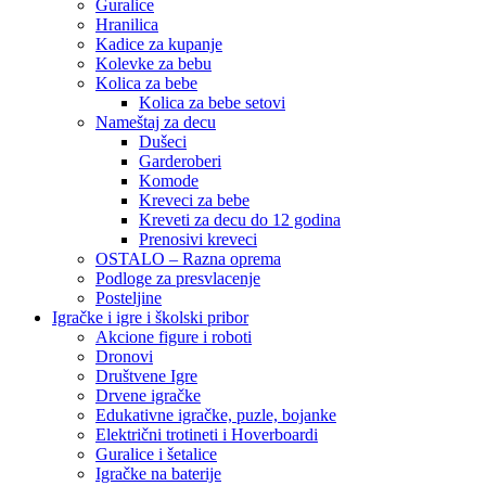
Guralice
Hranilica
Kadice za kupanje
Kolevke za bebu
Kolica za bebe
Kolica za bebe setovi
Nameštaj za decu
Dušeci
Garderoberi
Komode
Kreveci za bebe
Kreveti za decu do 12 godina
Prenosivi kreveci
OSTALO – Razna oprema
Podloge za presvlacenje
Posteljine
Igračke i igre i školski pribor
Akcione figure i roboti
Dronovi
Društvene Igre
Drvene igračke
Edukativne igračke, puzle, bojanke
Električni trotineti i Hoverboardi
Guralice i šetalice
Igračke na baterije