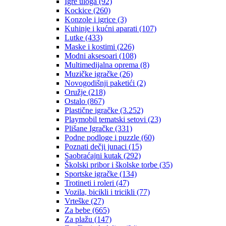
Igre uloga
(92)
Kockice
(260)
Konzole i igrice
(3)
Kuhinje i kućni aparati
(107)
Lutke
(433)
Maske i kostimi
(226)
Modni aksesoari
(108)
Multimedijalna oprema
(8)
Muzičke igračke
(26)
Novogodišnji paketići
(2)
Oružje
(218)
Ostalo
(867)
Plastične igračke
(3.252)
Playmobil tematski setovi
(23)
Plišane Igračke
(331)
Podne podloge i puzzle
(60)
Poznati dečji junaci
(15)
Saobraćajni kutak
(292)
Školski pribor i školske torbe
(35)
Sportske igračke
(134)
Trotineti i roleri
(47)
Vozila, bicikli i tricikli
(77)
Vrteške
(27)
Za bebe
(665)
Za plažu
(147)