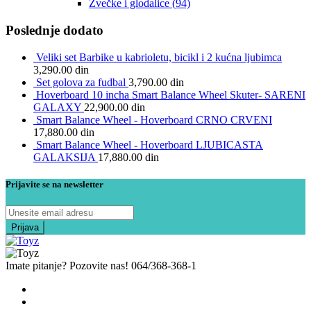
Zvečke i glodalice
(94)
Poslednje dodato
Veliki set Barbike u kabrioletu, bicikl i 2 kućna ljubimca
3,290.00
din
Set golova za fudbal
3,790.00
din
Hoverboard 10 incha Smart Balance Wheel Skuter- SARENI
GALAXY
22,900.00
din
Smart Balance Wheel - Hoverboard CRNO CRVENI
17,880.00
din
Smart Balance Wheel - Hoverboard LJUBICASTA
GALAKSIJA
17,880.00
din
Prijavite se na newsletter
Imate pitanje? Pozovite nas!
064/368-368-1