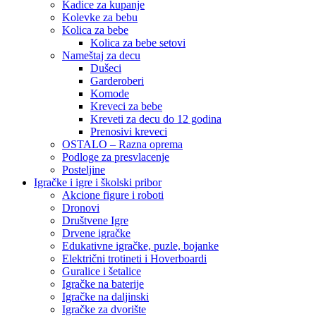
Kadice za kupanje
Kolevke za bebu
Kolica za bebe
Kolica za bebe setovi
Nameštaj za decu
Dušeci
Garderoberi
Komode
Kreveci za bebe
Kreveti za decu do 12 godina
Prenosivi kreveci
OSTALO – Razna oprema
Podloge za presvlacenje
Posteljine
Igračke i igre i školski pribor
Akcione figure i roboti
Dronovi
Društvene Igre
Drvene igračke
Edukativne igračke, puzle, bojanke
Električni trotineti i Hoverboardi
Guralice i šetalice
Igračke na baterije
Igračke na daljinski
‎Igračke za dvorište