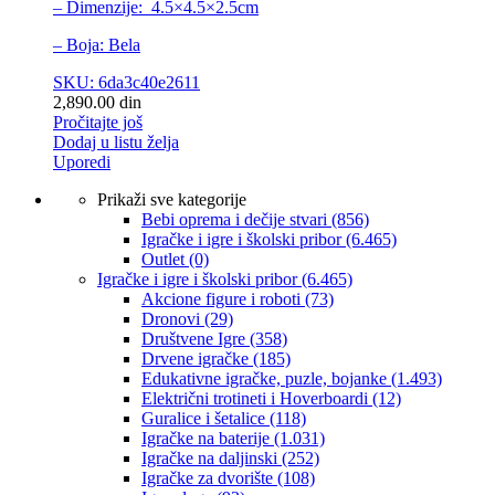
– Dimenzije: 4.5×4.5×2.5cm
– Boja: Bela
SKU: 6da3c40e2611
2,890.00
din
Pročitajte još
Dodaj u listu želja
Uporedi
Prikaži sve kategorije
Bebi oprema i dečije stvari
(856)
Igračke i igre i školski pribor
(6.465)
Outlet
(0)
Igračke i igre i školski pribor
(6.465)
Akcione figure i roboti
(73)
Dronovi
(29)
Društvene Igre
(358)
Drvene igračke
(185)
Edukativne igračke, puzle, bojanke
(1.493)
Električni trotineti i Hoverboardi
(12)
Guralice i šetalice
(118)
Igračke na baterije
(1.031)
Igračke na daljinski
(252)
‎Igračke za dvorište
(108)