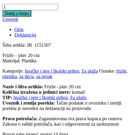
Frizbi
-
Dodaj u korpu
plav
Uporedi
20
cm
Opis
quantity
Deklaracija
Šifra artikla: JB 1151507
Frizbi – plav 20 cm
Materijal: Plastika
Kategorije:
Igračke i igre i školski pribor
,
Za plažu
Oznake:
frizbi
,
plastika
,
za decu
,
za pesak
Naziv i šifra artikla:
Frizbi - plav 20 cm
Količina izražena u jedinici mere:
komad
TIP:
Igračke i igre i školski pribor
,
Za plažu
Uvoznik i zemlja porekla:
Tačan podatak o uvozniku i zemlji
porekla je naveden na deklaraciji na proizvodu
Prava potrošača:
Zagarantovana sva prava kupaca po osnovu
Zakona o zaštiti potrošača, kao i odgovornosti za saobraznost
Povrat robe moguć unutar 14 dana