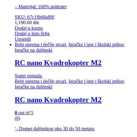
– Materijal: 100% poliester
SKU: b7c1fb68a89f
1,190.00
din
Dodaj u korpu
Dodaj u listu želja
Uporedi
Bebi oprema i dečije stvari
,
Igračke i igre i školski pribor
,
Igračke na daljinski
RC nano Kvadrokopter M2
Super ponuda
Bebi oprema i dečije stvari
,
Igračke i igre i školski pribor
,
Igračke na daljinski
RC nano Kvadrokopter M2
0
out of 5
(0)
‘- Domet daljinskog oko 30 do 50 metara