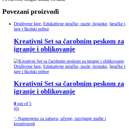
Povezani proizvodi
Društvene Igre
,
Edukativne igračke, puzle, bojanke
,
Igračke i
igre i školski pribor
Kreativni Set sa čarobnim peskom za
igranje i oblikovanje
Društvene Igre
,
Edukativne igračke, puzle, bojanke
,
Igračke i
igre i školski pribor
Kreativni Set sa čarobnim peskom za
igranje i oblikovanje
0
out of 5
(0)
‘- Namenjeno za zabavu, učenje, razvijanje mašte i
kreativnosti