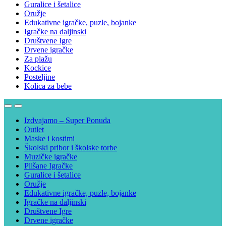
Guralice i šetalice
Oružje
Edukativne igračke, puzle, bojanke
Igračke na daljinski
Društvene Igre
Drvene igračke
Za plažu
Kockice
Posteljine
Kolica za bebe
Izdvajamo – Super Ponuda
Outlet
Maske i kostimi
Školski pribor i školske torbe
Muzičke igračke
Plišane Igračke
Guralice i šetalice
Oružje
Edukativne igračke, puzle, bojanke
Igračke na daljinski
Društvene Igre
Drvene igračke