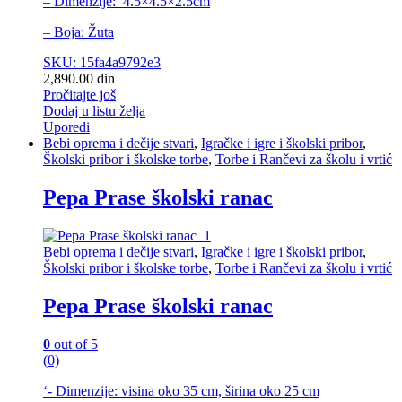
– Dimenzije: 4.5×4.5×2.5cm
– Boja: Žuta
SKU: 15fa4a9792e3
2,890.00
din
Pročitajte još
Dodaj u listu želja
Uporedi
Bebi oprema i dečije stvari
,
Igračke i igre i školski pribor
,
Školski pribor i školske torbe
,
Torbe i Rančevi za školu i vrtić
Pepa Prase školski ranac
Bebi oprema i dečije stvari
,
Igračke i igre i školski pribor
,
Školski pribor i školske torbe
,
Torbe i Rančevi za školu i vrtić
Pepa Prase školski ranac
0
out of 5
(0)
‘- Dimenzije: visina oko 35 cm, širina oko 25 cm