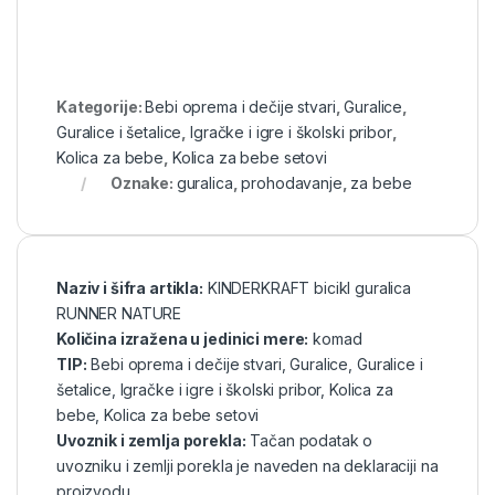
Kategorije:
Bebi oprema i dečije stvari
,
Guralice
,
Guralice i šetalice
,
Igračke i igre i školski pribor
,
Kolica za bebe
,
Kolica za bebe setovi
Oznake:
guralica
,
prohodavanje
,
za bebe
Naziv i šifra artikla:
KINDERKRAFT bicikl guralica
RUNNER NATURE
Količina izražena u jedinici mere:
komad
TIP:
Bebi oprema i dečije stvari
,
Guralice
,
Guralice i
šetalice
,
Igračke i igre i školski pribor
,
Kolica za
bebe
,
Kolica za bebe setovi
Uvoznik i zemlja porekla:
Tačan podatak o
uvozniku i zemlji porekla je naveden na deklaraciji na
proizvodu