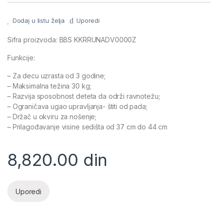
Dodaj u listu želja
Uporedi
Sifra proizvoda: BBS KKRRUNADV0000Z
Funkcije:
– Za decu uzrasta od 3 godine;
– Maksimalna težina 30 kg;
– Razvija sposobnost deteta da održi ravnotežu;
– Ograničava ugao upravljanja- štiti od pada;
– Držač u okviru za nošenje;
– Prilagođavanje visine sedišta od 37 cm do 44 cm
8,820.00
din
Uporedi