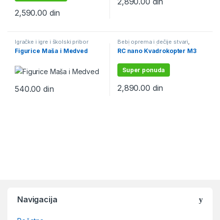
2,890.00
din
2,590.00
din
Igračke i igre i školski pribor
Bebi oprema i dečije stvari
,
Igračke i igre i školski pribor
,
Figurice Maša i Medved
RC nano Kvadrokopter M3
Igračke na daljinski
Super ponuda
2,890.00
din
540.00
din
Navigacija