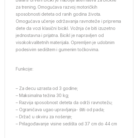
za trening. Omogućava razvoj motoričkih
sposobnosti deteta od ranih godina života.
Omogućava učenje održavanja ravnoteže i priprema
dete da vozi klasični bicikl. Vožnja će biti izuzetno
jednostavna i prijatna. Bicikl je napravljen od
visokokvalitetnih materijala. Opremljen je udobnim
podesivim sedištem i gumenim točkovima.
Funkcije:
– Za decu uzrasta od 3 godine;
– Maksimalna težina 30 kg;
– Razvija sposobnost deteta da održi ravnotežu;
– Ograničava ugao upravljanja- štiti od pada;
– Držač u okviru za nošenje;
– Prilagođavanje visine sedišta od 37 cm do 44 cm