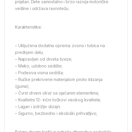
prijatan. Dete samostalno i brzo razvija motoričke
veštine i održava ravnotežu.
Karakteristike:
– Uključena dodatna oprema: zvono i tobica na
prednjem delu;
– Napravljen od drveta breze;
– Meko, udobno sedište;
– Podesiva visina sedišta;
– Ručke prekrivene materijalom protiv klizanja
(guma);
– Čvrst drveni okvir sa ojačanim elementima;
– Kvalitetni 12- inčni točkovi visokog kvaliteta;
– Lagan i izdržljiv dizajn;
– Sigurno, bezbedno i ekološki prihvatljivo;
Balans drveni bicikl je nabolja alternativa za bickile