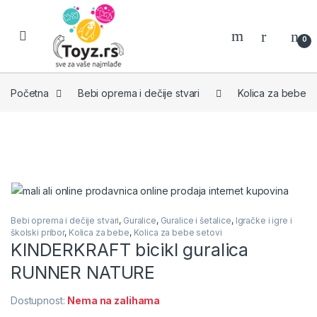
Skip to navigation
Skip to content
0
Početna
Bebi oprema i dečije stvari
Kolica za bebe
Bebi oprema i dečije stvari
,
Guralice
,
Guralice i šetalice
,
Igračke i igre i
školski pribor
,
Kolica za bebe
,
Kolica za bebe setovi
KINDERKRAFT bicikl guralica
RUNNER NATURE
Dostupnost:
Nema na zalihama