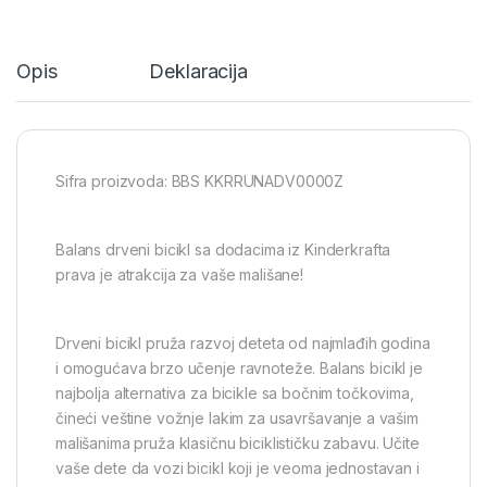
Opis
Deklaracija
Sifra proizvoda: BBS KKRRUNADV0000Z
Balans drveni bicikl sa dodacima iz Kinderkrafta
prava je atrakcija za vaše mališane!
Drveni bicikl pruža razvoj deteta od najmlađih godina
i omogućava brzo učenje ravnoteže. Balans bicikl je
najbolja alternativa za bicikle sa bočnim točkovima,
čineći veštine vožnje lakim za usavršavanje a vašim
mališanima pruža klasičnu biciklističku zabavu. Učite
vaše dete da vozi bicikl koji je veoma jednostavan i