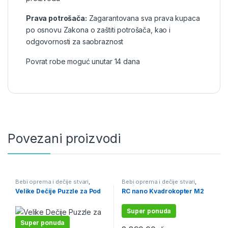
Prava potrošača:
Zagarantovana sva prava kupaca
po osnovu Zakona o zaštiti potrošača, kao i
odgovornosti za saobraznost
Povrat robe moguć unutar 14 dana
Povezani proizvodi
Bebi oprema i dečije stvari
,
Bebi oprema i dečije stvari
,
Edukativne igračke, puzle,
Igračke i igre i školski pribor
,
Velike Dečije Puzzle za Pod
RC nano Kvadrokopter M2
bojanke
,
Igračke i igre i školski
Igračke na daljinski
pribor
,
Podne podloge i puzzle
Super ponuda
Super ponuda