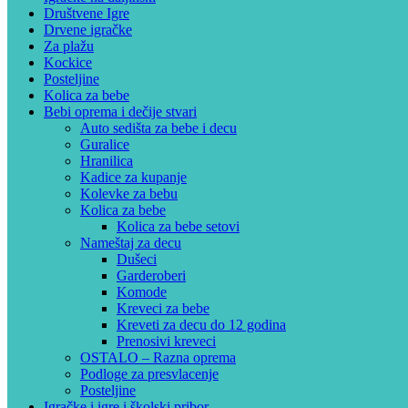
Društvene Igre
Drvene igračke
Za plažu
Kockice
Posteljine
Kolica za bebe
Bebi oprema i dečije stvari
Auto sedišta za bebe i decu
Guralice
Hranilica
Kadice za kupanje
Kolevke za bebu
Kolica za bebe
Kolica za bebe setovi
Nameštaj za decu
Dušeci
Garderoberi
Komode
Kreveci za bebe
Kreveti za decu do 12 godina
Prenosivi kreveci
OSTALO – Razna oprema
Podloge za presvlacenje
Posteljine
Igračke i igre i školski pribor