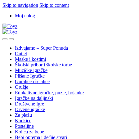
Skip to navigation
Skip to content
Moj nalog
Izdvajamo – Super Ponuda
Outlet
Maske i kostimi
Školski pribor i školske torbe
Muzičke igračke
Plišane Igračke
Guralice i šetalice
Oružje
Edukativne igračke, puzle, bojanke
Igračke na daljinski
Društvene Igre
Drvene igračke
Za plažu
Kockice
Posteljine
Kolica za bebe
Bebi oprema i dečije stvari