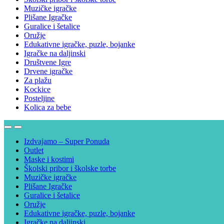
Muzičke igračke
Plišane Igračke
Guralice i šetalice
Oružje
Edukativne igračke, puzle, bojanke
Igračke na daljinski
Društvene Igre
Drvene igračke
Za plažu
Kockice
Posteljine
Kolica za bebe
Izdvajamo – Super Ponuda
Outlet
Maske i kostimi
Školski pribor i školske torbe
Muzičke igračke
Plišane Igračke
Guralice i šetalice
Oružje
Edukativne igračke, puzle, bojanke
Igračke na daljinski