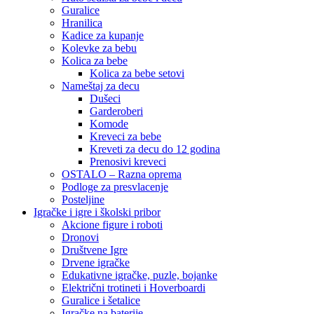
Guralice
Hranilica
Kadice za kupanje
Kolevke za bebu
Kolica za bebe
Kolica za bebe setovi
Nameštaj za decu
Dušeci
Garderoberi
Komode
Kreveci za bebe
Kreveti za decu do 12 godina
Prenosivi kreveci
OSTALO – Razna oprema
Podloge za presvlacenje
Posteljine
Igračke i igre i školski pribor
Akcione figure i roboti
Dronovi
Društvene Igre
Drvene igračke
Edukativne igračke, puzle, bojanke
Električni trotineti i Hoverboardi
Guralice i šetalice
Igračke na baterije