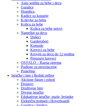
Auto sedišta za bebe i decu
Guralice
Hranilica
Kadice za kupanje
Kolevke za bebu
Kolica za bebe
Kolica za bebe setovi
Nameštaj za decu
Dušeci
Garderoberi
Komode
Kreveci za bebe
Kreveti za decu do 12 godina
Prenosivi kreveci
OSTALO – Razna oprema
Podloge za presvlacenje
Posteljine
Igračke i igre i školski pribor
Akcione figure i roboti
Dronovi
Društvene Igre
Drvene igračke
Edukativne igračke, puzle, bojanke
Električni trotineti i Hoverboardi
Guralice i šetalice