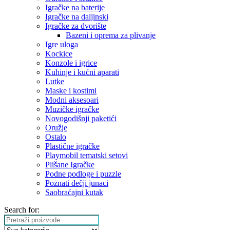
Igračke na baterije
Igračke na daljinski
‎Igračke za dvorište
Bazeni i oprema za plivanje
Igre uloga
Kockice
Konzole i igrice
Kuhinje i kućni aparati
Lutke
Maske i kostimi
Modni aksesoari
Muzičke igračke
Novogodišnji paketići
Oružje
Ostalo
Plastične igračke
Playmobil tematski setovi
Plišane Igračke
Podne podloge i puzzle
Poznati dečji junaci
Saobraćajni kutak
Search for: