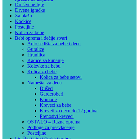
Društvene Igre
Drvene igračke
Za plažu
Kockice
Posteljine
Kolica za bebe
Bebi oprema i dečije stvari
Auto sedišta za bebe i decu
Guralice
Hranilica
Kadice za kupanje
Kolevke za bebu
Kolica za bebe
Kolica za bebe setovi
Nameštaj za decu
Dušeci
Garderoberi
Komode
Kreveci za bebe
Kreveti za decu do 12 godina
Prenosivi kreveci
OSTALO – Razna oprema
Podloge za presvlacenje
Posteljine
Igračke i igre i školski pribor