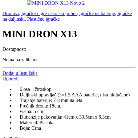
Dronovi
,
Igračke i igre i školski pribor
,
Igračke na baterije
,
Igračke
na daljinski
,
Plastične igračke
MINI DRON X13
Dostupnost:
Nema na zalihama
Dodaj u listu želja
Uporedi
6 osa – žiroskop
Daljinski upravljač (3×1.5 AAA baterije, nisu uključene)
Trajanje baterije: 7-8 minuta leta
Prečnik drona: 18cm,
visina: 5 cm
Dimenzije pakovanja: 41cm x 30,5cm x 6.3cm
Materijal: Plastika
Boja: Crna