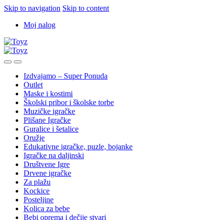
Skip to navigation
Skip to content
Moj nalog
Izdvajamo – Super Ponuda
Outlet
Maske i kostimi
Školski pribor i školske torbe
Muzičke igračke
Plišane Igračke
Guralice i šetalice
Oružje
Edukativne igračke, puzle, bojanke
Igračke na daljinski
Društvene Igre
Drvene igračke
Za plažu
Kockice
Posteljine
Kolica za bebe
Bebi oprema i dečije stvari