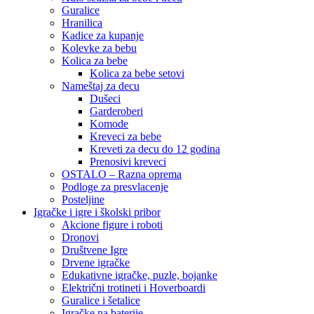
Guralice
Hranilica
Kadice za kupanje
Kolevke za bebu
Kolica za bebe
Kolica za bebe setovi
Nameštaj za decu
Dušeci
Garderoberi
Komode
Kreveci za bebe
Kreveti za decu do 12 godina
Prenosivi kreveci
OSTALO – Razna oprema
Podloge za presvlacenje
Posteljine
Igračke i igre i školski pribor
Akcione figure i roboti
Dronovi
Društvene Igre
Drvene igračke
Edukativne igračke, puzle, bojanke
Električni trotineti i Hoverboardi
Guralice i šetalice
Igračke na baterije