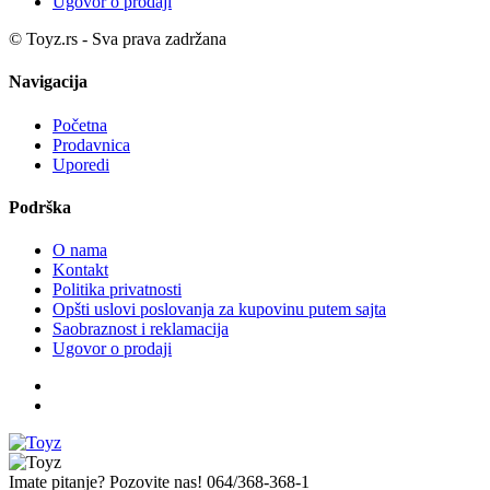
Ugovor o prodaji
© Toyz.rs - Sva prava zadržana
Navigacija
Početna
Prodavnica
Uporedi
Podrška
O nama
Kontakt
Politika privatnosti
Opšti uslovi poslovanja za kupovinu putem sajta
Saobraznost i reklamacija
Ugovor o prodaji
Imate pitanje? Pozovite nas!
064/368-368-1