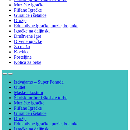
Muzičke igračke
Plišane Igračke
Guralice i šetalice
Oružje
Edukativne igračke, puzle, bojanke
Igračke na daljinski
Društvene Igre
Drvene igračke
Za plažu
Kockice
Posteljine
Kolica za bebe
Izdvajamo – Super Ponuda
Outlet
Maske i kostimi
Školski pribor i školske torbe
Muzičke igračke
Plišane Igračke
Guralice i šetalice
Oružje
Edukativne igračke, puzle, bojanke
Igračke na daljinski