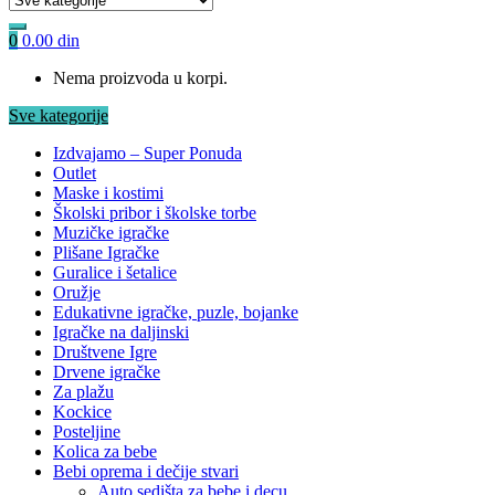
0
0.00
din
Nema proizvoda u korpi.
Sve kategorije
Izdvajamo – Super Ponuda
Outlet
Maske i kostimi
Školski pribor i školske torbe
Muzičke igračke
Plišane Igračke
Guralice i šetalice
Oružje
Edukativne igračke, puzle, bojanke
Igračke na daljinski
Društvene Igre
Drvene igračke
Za plažu
Kockice
Posteljine
Kolica za bebe
Bebi oprema i dečije stvari
Auto sedišta za bebe i decu