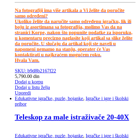
Na fotografiji ima više artikala a Vi želite da poručite
samo određeni?
Ukoliko želite da naručite samo određenu igračku, lik ili
boju iz asortimana sa fotografija, molimo Vas da na
stranici Korpe, nakon što popunite podatke za isporuku,
u komentaru precizno naglasite koji artikal sa slike želite
da poručite. U slučaju da artikal koji ste naveli u
napomeni nemamo na stanju, operater će Vas
kontaktirati u najkraćem mogućem roku.
Hvala Vam.
SKU: b9d8b2167f22
5,790.00
din
Dodaj u korpu
Dodaj u listu želja
Uporedi
Edukativne igračke, puzle, bojanke
,
Igračke i igre i školski
pribor
Teleskop za male istraživače 20-40X
Edukativne igračke, puzle, bojanke
,
Igračke i igre i školski