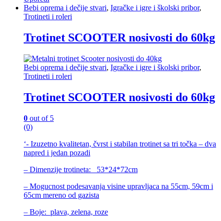
Bebi oprema i dečije stvari
,
Igračke i igre i školski pribor
,
Trotineti i roleri
Trotinet SCOOTER nosivosti do 60kg
Bebi oprema i dečije stvari
,
Igračke i igre i školski pribor
,
Trotineti i roleri
Trotinet SCOOTER nosivosti do 60kg
0
out of 5
(0)
‘- Izuzetno kvalitetan, čvrst i stabilan trotinet sa tri točka – dva
napred i jedan pozadi
– Dimenzije trotineta: 53*24*72cm
– Mogucnost podesavanja visine upravljaca na 55cm, 59cm i
65cm mereno od gazista
– Boje: plava, zelena, roze