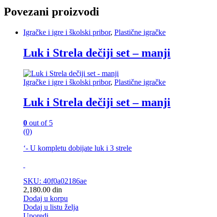
Povezani proizvodi
Igračke i igre i školski pribor
,
Plastične igračke
Luk i Strela dečiji set – manji
Igračke i igre i školski pribor
,
Plastične igračke
Luk i Strela dečiji set – manji
0
out of 5
(0)
‘- U kompletu dobijate luk i 3 strele
SKU: 40f0a02186ae
2,180.00
din
Dodaj u korpu
Dodaj u listu želja
Uporedi