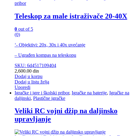
pribor
Teleskop za male istraživače 20-40X
0
out of 5
(0)
‘- Objektivi: 20x, 30x i 40x uvećanje
– Ugrađen kompas na teleskopu
SKU: 6d4517109404
2,600.00
din
Dodaj u korpu
Dodaj u listu želja
Uporedi
Igračke i igre i školski pribor
,
Igračke na baterije
,
Igračke na
daljinski
,
Plastične igračke
Veliki RC vojni džip na daljinsko
upravljanje