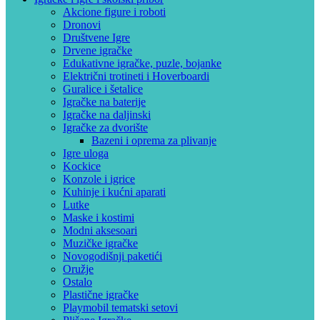
Akcione figure i roboti
Dronovi
Društvene Igre
Drvene igračke
Edukativne igračke, puzle, bojanke
Električni trotineti i Hoverboardi
Guralice i šetalice
Igračke na baterije
Igračke na daljinski
‎Igračke za dvorište
Bazeni i oprema za plivanje
Igre uloga
Kockice
Konzole i igrice
Kuhinje i kućni aparati
Lutke
Maske i kostimi
Modni aksesoari
Muzičke igračke
Novogodišnji paketići
Oružje
Ostalo
Plastične igračke
Playmobil tematski setovi