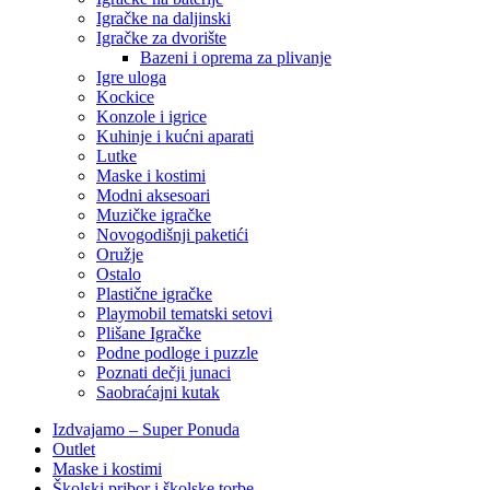
Igračke na daljinski
‎Igračke za dvorište
Bazeni i oprema za plivanje
Igre uloga
Kockice
Konzole i igrice
Kuhinje i kućni aparati
Lutke
Maske i kostimi
Modni aksesoari
Muzičke igračke
Novogodišnji paketići
Oružje
Ostalo
Plastične igračke
Playmobil tematski setovi
Plišane Igračke
Podne podloge i puzzle
Poznati dečji junaci
Saobraćajni kutak
Izdvajamo – Super Ponuda
Outlet
Maske i kostimi
Školski pribor i školske torbe