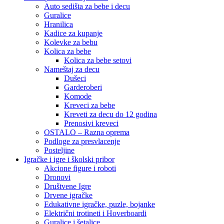
Auto sedišta za bebe i decu
Guralice
Hranilica
Kadice za kupanje
Kolevke za bebu
Kolica za bebe
Kolica za bebe setovi
Nameštaj za decu
Dušeci
Garderoberi
Komode
Kreveci za bebe
Kreveti za decu do 12 godina
Prenosivi kreveci
OSTALO – Razna oprema
Podloge za presvlacenje
Posteljine
Igračke i igre i školski pribor
Akcione figure i roboti
Dronovi
Društvene Igre
Drvene igračke
Edukativne igračke, puzle, bojanke
Električni trotineti i Hoverboardi
Guralice i šetalice