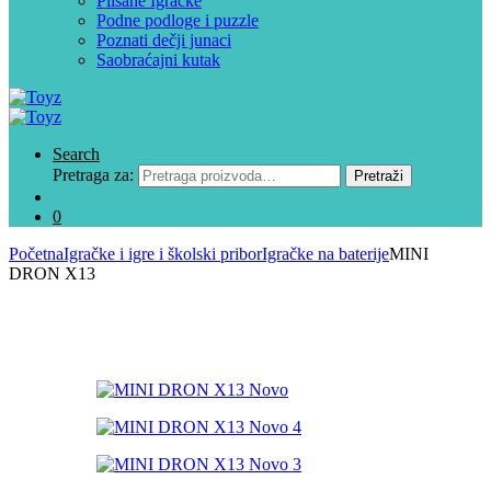
Plišane Igračke
Podne podloge i puzzle
Poznati dečji junaci
Saobraćajni kutak
Search
Pretraga za:
Pretraži
0
Početna
Igračke i igre i školski pribor
Igračke na baterije
MINI
DRON X13