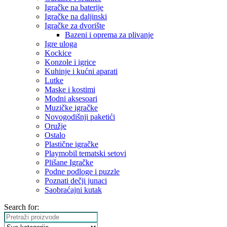
Igračke na baterije
Igračke na daljinski
‎Igračke za dvorište
Bazeni i oprema za plivanje
Igre uloga
Kockice
Konzole i igrice
Kuhinje i kućni aparati
Lutke
Maske i kostimi
Modni aksesoari
Muzičke igračke
Novogodišnji paketići
Oružje
Ostalo
Plastične igračke
Playmobil tematski setovi
Plišane Igračke
Podne podloge i puzzle
Poznati dečji junaci
Saobraćajni kutak
Search for: