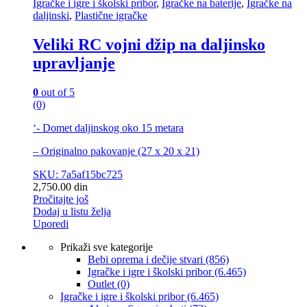
Igračke i igre i školski pribor
,
Igračke na baterije
,
Igračke na
daljinski
,
Plastične igračke
Veliki RC vojni džip na daljinsko
upravljanje
0
out of 5
(0)
‘- Domet daljinskog oko 15 metara
– Originalno pakovanje (27 x 20 x 21)
SKU: 7a5af15bc725
2,750.00
din
Pročitajte još
Dodaj u listu želja
Uporedi
Prikaži sve kategorije
Bebi oprema i dečije stvari
(856)
Igračke i igre i školski pribor
(6.465)
Outlet
(0)
Igračke i igre i školski pribor
(6.465)