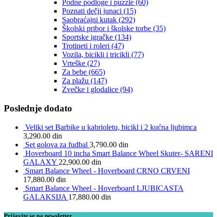
Podne podloge i puzzle
(60)
Poznati dečji junaci
(15)
Saobraćajni kutak
(292)
Školski pribor i školske torbe
(35)
Sportske igračke
(134)
Trotineti i roleri
(47)
Vozila, bicikli i tricikli
(77)
Vrteške
(27)
Za bebe
(665)
Za plažu
(147)
Zvečke i glodalice
(94)
Poslednje dodato
Veliki set Barbike u kabrioletu, bicikl i 2 kućna ljubimca
3,290.00
din
Set golova za fudbal
3,790.00
din
Hoverboard 10 incha Smart Balance Wheel Skuter- SARENI
GALAXY
22,900.00
din
Smart Balance Wheel - Hoverboard CRNO CRVENI
17,880.00
din
Smart Balance Wheel - Hoverboard LJUBICASTA
GALAKSIJA
17,880.00
din
Prijavite se na newsletter