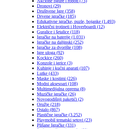
Akcione figure i roboti
(73)
Dronovi
(29)
Društvene Igre
(358)
Drvene igračke
(185)
Edukativne igračke, puzle, bojanke
(1.493)
Električni trotineti i Hoverboardi
(12)
Guralice i šetalice
(118)
Igračke na baterije
(1.031)
Igračke na daljinski
(252)
‎Igračke za dvorište
(108)
Igre uloga
(92)
Kockice
(260)
Konzole i igrice
(3)
Kuhinje i kućni aparati
(107)
Lutke
(433)
Maske i kostimi
(226)
Modni aksesoari
(108)
Multimedijalna oprema
(8)
Muzičke igračke
(26)
Novogodišnji paketići
(2)
Oružje
(218)
Ostalo
(867)
Plastične igračke
(3.252)
Playmobil tematski setovi
(23)
Plišane Igračke
(331)