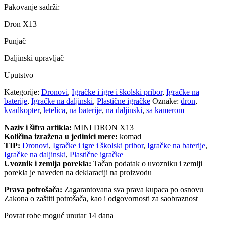
Pakovanje sadrži:
Dron X13
Punjač
Daljinski upravljač
Uputstvo
Kategorije:
Dronovi
,
Igračke i igre i školski pribor
,
Igračke na
baterije
,
Igračke na daljinski
,
Plastične igračke
Oznake:
dron
,
kvadkopter
,
letelica
,
na baterije
,
na daljinski
,
sa kamerom
Naziv i šifra artikla:
MINI DRON X13
Količina izražena u jedinici mere:
komad
TIP:
Dronovi
,
Igračke i igre i školski pribor
,
Igračke na baterije
,
Igračke na daljinski
,
Plastične igračke
Uvoznik i zemlja porekla:
Tačan podatak o uvozniku i zemlji
porekla je naveden na deklaraciji na proizvodu
Prava potrošača:
Zagarantovana sva prava kupaca po osnovu
Zakona o zaštiti potrošača, kao i odgovornosti za saobraznost
Povrat robe moguć unutar 14 dana