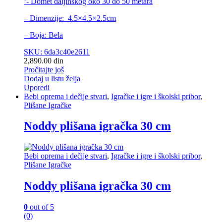
‘- Domet daljinskog oko 30 do 50 metara
– Dimenzije: 4.5×4.5×2.5cm
– Boja: Bela
SKU: 6da3c40e2611
2,890.00
din
Pročitajte još
Dodaj u listu želja
Uporedi
Bebi oprema i dečije stvari
,
Igračke i igre i školski pribor
,
Plišane Igračke
Noddy plišana igračka 30 cm
Bebi oprema i dečije stvari
,
Igračke i igre i školski pribor
,
Plišane Igračke
Noddy plišana igračka 30 cm
0
out of 5
(0)