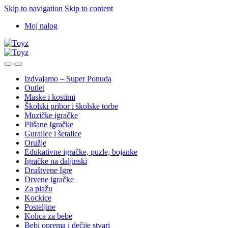
Skip to navigation
Skip to content
Moj nalog
Izdvajamo – Super Ponuda
Outlet
Maske i kostimi
Školski pribor i školske torbe
Muzičke igračke
Plišane Igračke
Guralice i šetalice
Oružje
Edukativne igračke, puzle, bojanke
Igračke na daljinski
Društvene Igre
Drvene igračke
Za plažu
Kockice
Posteljine
Kolica za bebe
Bebi oprema i dečije stvari