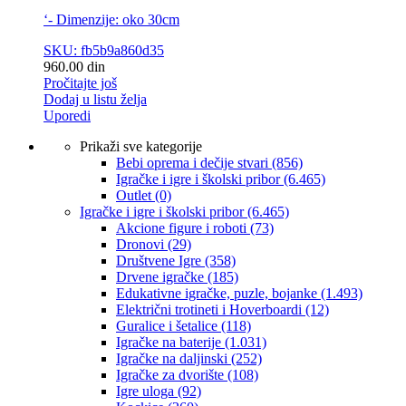
‘- Dimenzije: oko 30cm
SKU: fb5b9a860d35
960.00
din
Pročitajte još
Dodaj u listu želja
Uporedi
Prikaži sve kategorije
Bebi oprema i dečije stvari
(856)
Igračke i igre i školski pribor
(6.465)
Outlet
(0)
Igračke i igre i školski pribor
(6.465)
Akcione figure i roboti
(73)
Dronovi
(29)
Društvene Igre
(358)
Drvene igračke
(185)
Edukativne igračke, puzle, bojanke
(1.493)
Električni trotineti i Hoverboardi
(12)
Guralice i šetalice
(118)
Igračke na baterije
(1.031)
Igračke na daljinski
(252)
‎Igračke za dvorište
(108)
Igre uloga
(92)