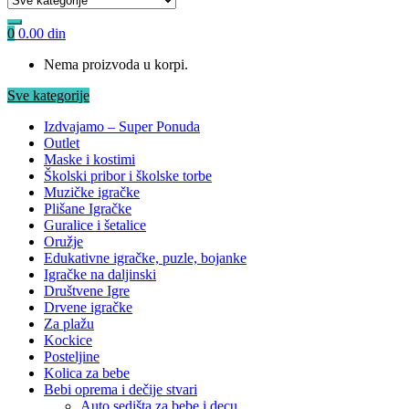
0
0.00
din
Nema proizvoda u korpi.
Sve kategorije
Izdvajamo – Super Ponuda
Outlet
Maske i kostimi
Školski pribor i školske torbe
Muzičke igračke
Plišane Igračke
Guralice i šetalice
Oružje
Edukativne igračke, puzle, bojanke
Igračke na daljinski
Društvene Igre
Drvene igračke
Za plažu
Kockice
Posteljine
Kolica za bebe
Bebi oprema i dečije stvari
Auto sedišta za bebe i decu