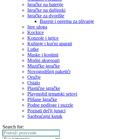
Igračke na baterije
Igračke na daljinski
‎Igračke za dvorište
Bazeni i oprema za plivanje
Igre uloga
Kockice
Konzole i igrice
Kuhinje i kućni aparati
Lutke
Maske i kostimi
Modni aksesoari
Muzičke igračke
Novogodišnji paketići
Oružje
Ostalo
Plastične igračke
Playmobil tematski setovi
Plišane Igračke
Podne podloge i puzzle
Poznati dečji junaci
Saobraćajni kutak
Search for: