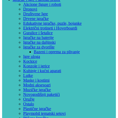
Akcione figure i roboti
Dronovi
Društvene Igre
Drvene igračke
Edukativne igračke, puzle, bojanke
Električni trotineti i Hoverboardi
Guralice i šetalice
Igračke na baterije
Igračke na daljinski
‎Igračke za dvorište
Bazeni i oprema za plivanje
Igre uloga
Kockice
Konzole i igrice
Kuhinje i kućni aparati
Lutke
Maske i kostimi
Modni aksesoari
Muzičke igračke
Novogodišnji paketići
Oružje
Ostalo
Plastične igračke
Playmobil tematski setovi