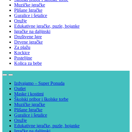
Muzičke igračke
Plišane Igračke
Guralice i šetalice
Oružje
Edukativne igračke, puzle, bojanke
Igračke na daljinski
Društvene Igre
Drvene igračke
Za plažu
Kockice
Posteljine
Kolica za bebe
Izdvajamo – Super Ponuda
Outlet
Maske i kostimi
Školski pribor i školske torbe
Muzičke igračke
Plišane Igračke
Guralice i šetalice
Oružje
Edukativne igračke, puzle, bojanke
Igračke na daljinski