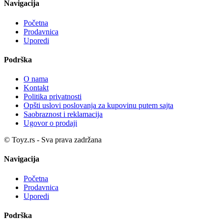
Navigacija
Početna
Prodavnica
Uporedi
Podrška
O nama
Kontakt
Politika privatnosti
Opšti uslovi poslovanja za kupovinu putem sajta
Saobraznost i reklamacija
Ugovor o prodaji
© Toyz.rs - Sva prava zadržana
Navigacija
Početna
Prodavnica
Uporedi
Podrška