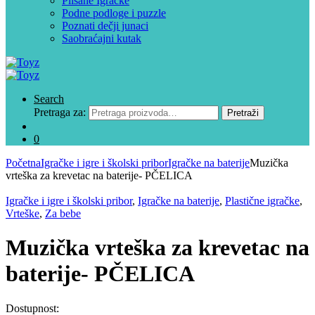
Plišane Igračke
Podne podloge i puzzle
Poznati dečji junaci
Saobraćajni kutak
Search
Pretraga za:
Pretraži
0
Početna
Igračke i igre i školski pribor
Igračke na baterije
Muzička
vrteška za krevetac na baterije- PČELICA
Igračke i igre i školski pribor
,
Igračke na baterije
,
Plastične igračke
,
Vrteške
,
Za bebe
Muzička vrteška za krevetac na
baterije- PČELICA
Dostupnost: