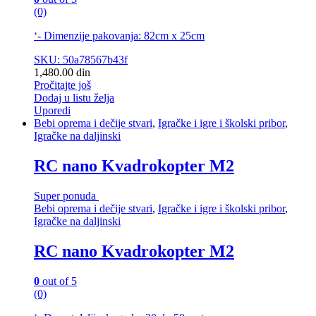
(0)
‘- Dimenzije pakovanja: 82cm x 25cm
SKU: 50a78567b43f
1,480.00
din
Pročitajte još
Dodaj u listu želja
Uporedi
Bebi oprema i dečije stvari
,
Igračke i igre i školski pribor
,
Igračke na daljinski
RC nano Kvadrokopter M2
Super ponuda
Bebi oprema i dečije stvari
,
Igračke i igre i školski pribor
,
Igračke na daljinski
RC nano Kvadrokopter M2
0
out of 5
(0)