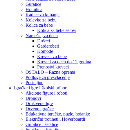
Guralice
Hranilica
Kadice za kupanje
Kolevke za bebu
Kolica za bebe
Kolica za bebe setovi
Nameštaj za decu
Dušeci
Garderoberi
Komode
Kreveci za bebe
Kreveti za decu do 12 godina
Prenosivi kreveci
OSTALO – Razna oprema
Podloge za presvlacenje
Posteljine
Igračke i igre i školski pribor
Akcione figure i roboti
Dronovi
Društvene Igre
Drvene igračke
Edukativne igračke, puzle, bojanke
Električni trotineti i Hoverboardi
Guralice i šetalice
Igračke na baterije