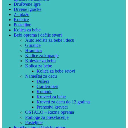
Društvene Igre
Drvene igračke
Za plažu
Kockice
Posteljine
Kolica za bebe
Bebi oprema i dečije stvari
Auto sedišta za bebe i decu
Guralice
Hranilica
Kadice za kupanje
Kolevke za bebu
Kolica za bebe
Kolica za bebe setovi
Nameštaj za decu
Dušeci
Garderoberi
Komode
Kreveci za bebe
Kreveti za decu do 12 godina
Prenosivi kreveci
OSTALO – Razna oprema
Podloge za presvlacenje
Posteljine
Igračke i igre i školski pribor