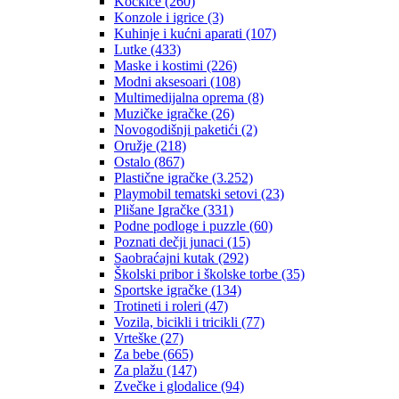
Kockice
(260)
Konzole i igrice
(3)
Kuhinje i kućni aparati
(107)
Lutke
(433)
Maske i kostimi
(226)
Modni aksesoari
(108)
Multimedijalna oprema
(8)
Muzičke igračke
(26)
Novogodišnji paketići
(2)
Oružje
(218)
Ostalo
(867)
Plastične igračke
(3.252)
Playmobil tematski setovi
(23)
Plišane Igračke
(331)
Podne podloge i puzzle
(60)
Poznati dečji junaci
(15)
Saobraćajni kutak
(292)
Školski pribor i školske torbe
(35)
Sportske igračke
(134)
Trotineti i roleri
(47)
Vozila, bicikli i tricikli
(77)
Vrteške
(27)
Za bebe
(665)
Za plažu
(147)
Zvečke i glodalice
(94)