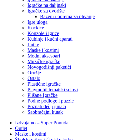
Igračke na daljinski
‎Igračke za dvorište
Bazeni i oprema za plivanje
Igre uloga
Kockice
Konzole i igrice
Kuhinje i kućni aparati
Lutke
Maske i kostimi
Modni aksesoari
Muzičke igračke
Novogodišnji paketići
Oružje
Ostalo
Plastične igračke
Playmobil tematski setovi
Plišane Igračke
Podne podloge i puzzle
Poznati dečji junaci
Saobraćajni kutak
Izdvajamo – Super Ponuda
Outlet
Maske i kostimi
Školski pribor i školske torbe