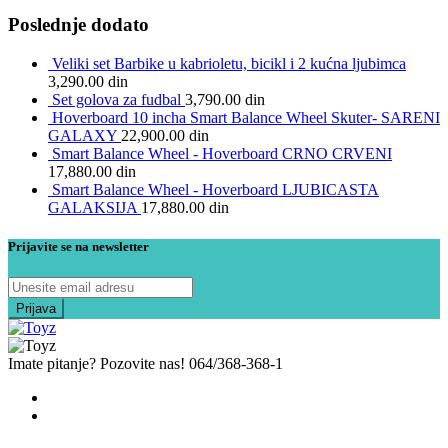
Poslednje dodato
Veliki set Barbike u kabrioletu, bicikl i 2 kućna ljubimca
3,290.00
din
Set golova za fudbal
3,790.00
din
Hoverboard 10 incha Smart Balance Wheel Skuter- SARENI
GALAXY
22,900.00
din
Smart Balance Wheel - Hoverboard CRNO CRVENI
17,880.00
din
Smart Balance Wheel - Hoverboard LJUBICASTA
GALAKSIJA
17,880.00
din
Prijavite se na newsletter
Imate pitanje? Pozovite nas!
064/368-368-1