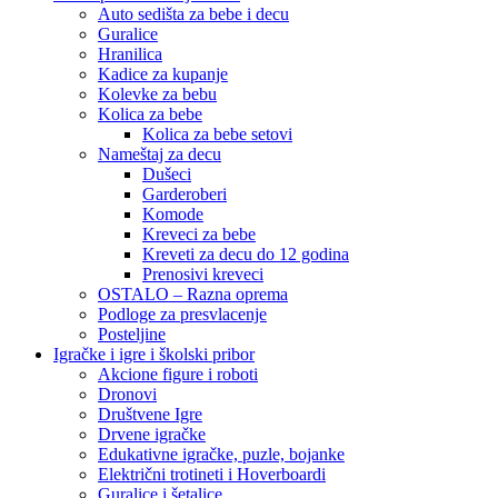
Auto sedišta za bebe i decu
Guralice
Hranilica
Kadice za kupanje
Kolevke za bebu
Kolica za bebe
Kolica za bebe setovi
Nameštaj za decu
Dušeci
Garderoberi
Komode
Kreveci za bebe
Kreveti za decu do 12 godina
Prenosivi kreveci
OSTALO – Razna oprema
Podloge za presvlacenje
Posteljine
Igračke i igre i školski pribor
Akcione figure i roboti
Dronovi
Društvene Igre
Drvene igračke
Edukativne igračke, puzle, bojanke
Električni trotineti i Hoverboardi
Guralice i šetalice