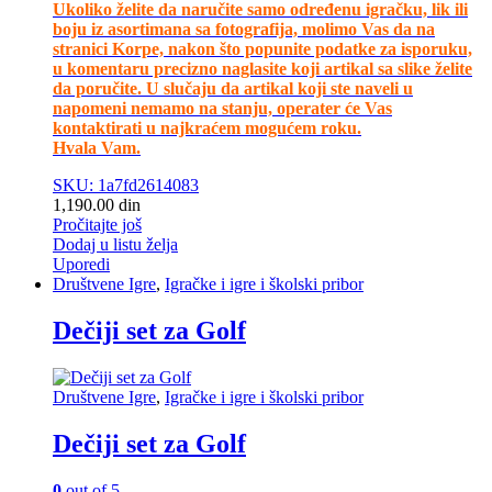
Ukoliko želite da naručite samo određenu igračku, lik ili
boju iz asortimana sa fotografija, molimo Vas da na
stranici Korpe, nakon što popunite podatke za isporuku,
u komentaru precizno naglasite koji artikal sa slike želite
da poručite. U slučaju da artikal koji ste naveli u
napomeni nemamo na stanju, operater će Vas
kontaktirati u najkraćem mogućem roku.
Hvala Vam.
SKU: 1a7fd2614083
1,190.00
din
Pročitajte još
Dodaj u listu želja
Uporedi
Društvene Igre
,
Igračke i igre i školski pribor
Dečiji set za Golf
Društvene Igre
,
Igračke i igre i školski pribor
Dečiji set za Golf
0
out of 5