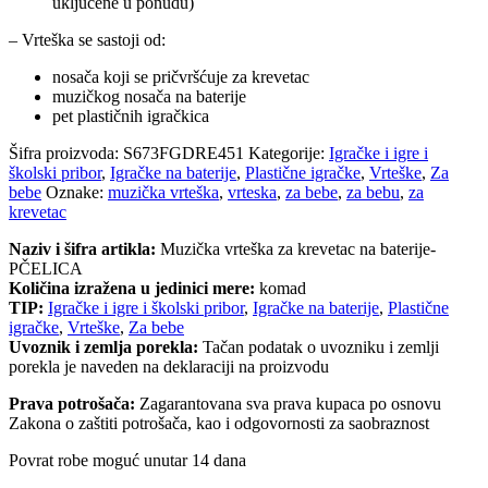
uključene u ponudu)
– Vrteška se sastoji od:
nosača koji se pričvršćuje za krevetac
muzičkog nosača na baterije
pet plastičnih igračkica
Šifra proizvoda:
S673FGDRE451
Kategorije:
Igračke i igre i
školski pribor
,
Igračke na baterije
,
Plastične igračke
,
Vrteške
,
Za
bebe
Oznake:
muzička vrteška
,
vrteska
,
za bebe
,
za bebu
,
za
krevetac
Naziv i šifra artikla:
Muzička vrteška za krevetac na baterije-
PČELICA
Količina izražena u jedinici mere:
komad
TIP:
Igračke i igre i školski pribor
,
Igračke na baterije
,
Plastične
igračke
,
Vrteške
,
Za bebe
Uvoznik i zemlja porekla:
Tačan podatak o uvozniku i zemlji
porekla je naveden na deklaraciji na proizvodu
Prava potrošača:
Zagarantovana sva prava kupaca po osnovu
Zakona o zaštiti potrošača, kao i odgovornosti za saobraznost
Povrat robe moguć unutar 14 dana