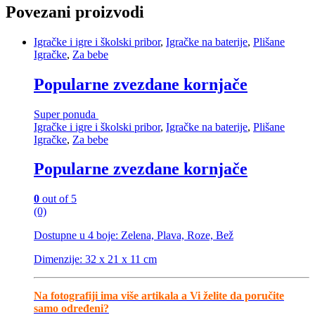
Povezani proizvodi
Igračke i igre i školski pribor
,
Igračke na baterije
,
Plišane
Igračke
,
Za bebe
Popularne zvezdane kornjače
Super ponuda
Igračke i igre i školski pribor
,
Igračke na baterije
,
Plišane
Igračke
,
Za bebe
Popularne zvezdane kornjače
0
out of 5
(0)
Dostupne u 4 boje: Zelena, Plava, Roze, Bež
Dimenzije: 32 x 21 x 11 cm
Na fotografiji ima više artikala a Vi želite da poručite
samo određeni?