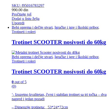
SKU: f95016783297
990.00
din
Pročitajte još
Dodaj u listu želja
Uporedi
Bebi oprema i dečije stvari
,
Igračke i igre i školski pribor
,
Trotineti i roleri
Trotinet SCOOTER nosivosti do 60kg
Bebi oprema i dečije stvari
,
Igračke i igre i školski pribor
,
Trotineti i roleri
Trotinet SCOOTER nosivosti do 60kg
0
out of 5
(0)
‘- Izuzetno kvalitetan, čvrst i stabilan trotinet sa tri točka – dva
napred i jedan pozadi
– Dimenzije trotineta: 53*24*72cm