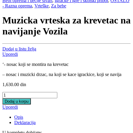
Bebi oprema i dečije stvari
,
Igračke i igre i školski pribor
,
OSTALO
- Razna oprema
,
Vrteške
,
Za bebe
Muzicka vrteska za krevetac na
navijanje Vozila
Dodaj u listu želja
Uporedi
‘- nosac koji se montira na krevetac
– nosac i muzicki drzac, na koji se kace igrackice, koji se navija
1,630.00
din
Muzicka
vrteska
Dodaj u korpu
za
Uporedi
krevetac
na
Opis
navijanje
Deklaracija
Vozila
quantity
U kompletu dobijate: