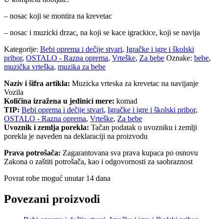
– nosac koji se montira na krevetac
– nosac i muzicki drzac, na koji se kace igrackice, koji se navija
Kategorije:
Bebi oprema i dečije stvari
,
Igračke i igre i školski
pribor
,
OSTALO - Razna oprema
,
Vrteške
,
Za bebe
Oznake:
bebe
,
muzička vrteška
,
muzika za bebe
Naziv i šifra artikla:
Muzicka vrteska za krevetac na navijanje
Vozila
Količina izražena u jedinici mere:
komad
TIP:
Bebi oprema i dečije stvari
,
Igračke i igre i školski pribor
,
OSTALO - Razna oprema
,
Vrteške
,
Za bebe
Uvoznik i zemlja porekla:
Tačan podatak o uvozniku i zemlji
porekla je naveden na deklaraciji na proizvodu
Prava potrošača:
Zagarantovana sva prava kupaca po osnovu
Zakona o zaštiti potrošača, kao i odgovornosti za saobraznost
Povrat robe moguć unutar 14 dana
Povezani proizvodi