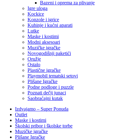
Bazeni i oprema za plivanje
Igre uloga
Kockice
Konzole i igrice
Kuhinje i kućni aparati
Lutke
Maske i kostimi
Modni aksesoari
Muzičke igračke
Novogodišnji paketići
Oružje
Ostalo
Plastične igračke
Playmobil tematski setovi
Plišane Igračke
Podne podloge i puzzle
Poznati dečji junaci
Saobraćajni kutak
Izdvajamo – Super Ponuda
Outlet
Maske i kostimi
Školski pribor i školske torbe
Muzičke igračke
Plišane Igračke