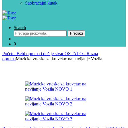
Saobraćajni kutak
Search
Pretraga
Pretraži
za:
0
Početna
Bebi oprema i dečije stvari
OSTALO - Razna
oprema
Muzicka vrteska za krevetac na navijanje Vozila