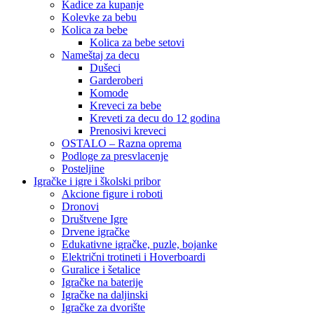
Kadice za kupanje
Kolevke za bebu
Kolica za bebe
Kolica za bebe setovi
Nameštaj za decu
Dušeci
Garderoberi
Komode
Kreveci za bebe
Kreveti za decu do 12 godina
Prenosivi kreveci
OSTALO – Razna oprema
Podloge za presvlacenje
Posteljine
Igračke i igre i školski pribor
Akcione figure i roboti
Dronovi
Društvene Igre
Drvene igračke
Edukativne igračke, puzle, bojanke
Električni trotineti i Hoverboardi
Guralice i šetalice
Igračke na baterije
Igračke na daljinski
‎Igračke za dvorište