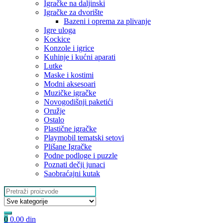
Igračke na daljinski
‎Igračke za dvorište
Bazeni i oprema za plivanje
Igre uloga
Kockice
Konzole i igrice
Kuhinje i kućni aparati
Lutke
Maske i kostimi
Modni aksesoari
Muzičke igračke
Novogodišnji paketići
Oružje
Ostalo
Plastične igračke
Playmobil tematski setovi
Plišane Igračke
Podne podloge i puzzle
Poznati dečji junaci
Saobraćajni kutak
Search
for:
0
0.00
din