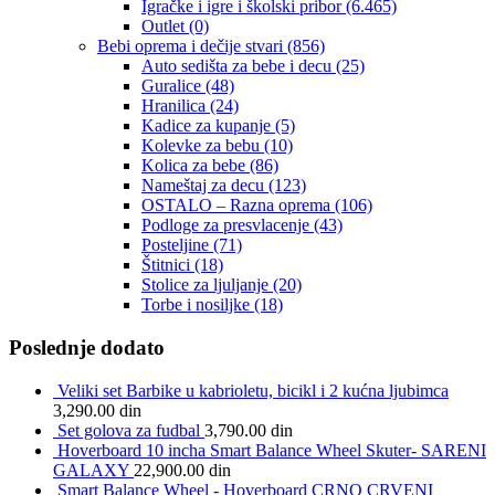
Igračke i igre i školski pribor
(6.465)
Outlet
(0)
Bebi oprema i dečije stvari
(856)
Auto sedišta za bebe i decu
(25)
Guralice
(48)
Hranilica
(24)
Kadice za kupanje
(5)
Kolevke za bebu
(10)
Kolica za bebe
(86)
Nameštaj za decu
(123)
OSTALO – Razna oprema
(106)
Podloge za presvlacenje
(43)
Posteljine
(71)
Štitnici
(18)
Stolice za ljuljanje
(20)
Torbe i nosiljke
(18)
Poslednje dodato
Veliki set Barbike u kabrioletu, bicikl i 2 kućna ljubimca
3,290.00
din
Set golova za fudbal
3,790.00
din
Hoverboard 10 incha Smart Balance Wheel Skuter- SARENI
GALAXY
22,900.00
din
Smart Balance Wheel - Hoverboard CRNO CRVENI