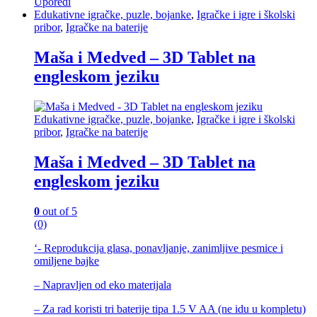
Uporedi
Edukativne igračke, puzle, bojanke
,
Igračke i igre i školski
pribor
,
Igračke na baterije
Maša i Medved – 3D Tablet na
engleskom jeziku
Edukativne igračke, puzle, bojanke
,
Igračke i igre i školski
pribor
,
Igračke na baterije
Maša i Medved – 3D Tablet na
engleskom jeziku
0
out of 5
(0)
‘- Reprodukcija glasa, ponavljanje, zanimljive pesmice i
omiljene bajke
– Napravljen od eko materijala
– Za rad koristi tri baterije tipa 1.5 V AA (ne idu u kompletu)