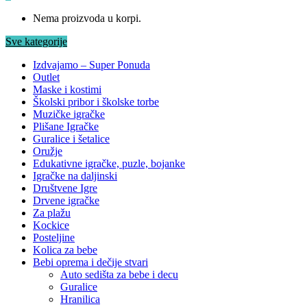
Nema proizvoda u korpi.
Sve kategorije
Izdvajamo – Super Ponuda
Outlet
Maske i kostimi
Školski pribor i školske torbe
Muzičke igračke
Plišane Igračke
Guralice i šetalice
Oružje
Edukativne igračke, puzle, bojanke
Igračke na daljinski
Društvene Igre
Drvene igračke
Za plažu
Kockice
Posteljine
Kolica za bebe
Bebi oprema i dečije stvari
Auto sedišta za bebe i decu
Guralice
Hranilica