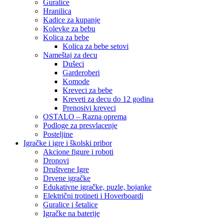
Guralice
Hranilica
Kadice za kupanje
Kolevke za bebu
Kolica za bebe
Kolica za bebe setovi
Nameštaj za decu
Dušeci
Garderoberi
Komode
Kreveci za bebe
Kreveti za decu do 12 godina
Prenosivi kreveci
OSTALO – Razna oprema
Podloge za presvlacenje
Posteljine
Igračke i igre i školski pribor
Akcione figure i roboti
Dronovi
Društvene Igre
Drvene igračke
Edukativne igračke, puzle, bojanke
Električni trotineti i Hoverboardi
Guralice i šetalice
Igračke na baterije