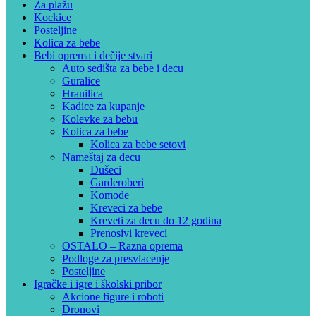
Za plažu
Kockice
Posteljine
Kolica za bebe
Bebi oprema i dečije stvari
Auto sedišta za bebe i decu
Guralice
Hranilica
Kadice za kupanje
Kolevke za bebu
Kolica za bebe
Kolica za bebe setovi
Nameštaj za decu
Dušeci
Garderoberi
Komode
Kreveci za bebe
Kreveti za decu do 12 godina
Prenosivi kreveci
OSTALO – Razna oprema
Podloge za presvlacenje
Posteljine
Igračke i igre i školski pribor
Akcione figure i roboti
Dronovi