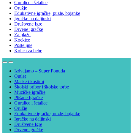
Guralice i šetalice
Oružje
Edukativne igračke, puzle, bojanke
Igračke na daljinski
Društvene Igre
Drvene igračke
Za plažu
Kockice
Posteljine
Kolica za bebe
Izdvajamo – Super Ponuda
Outlet
Maske i kostimi
Školski pribor i školske torbe
Muzičke igračke
Plišane Igračke
Guralice i šetalice
Oružje
Edukativne igračke, puzle, bojanke
Igračke na daljinski
Društvene Igre
Drvene igračke