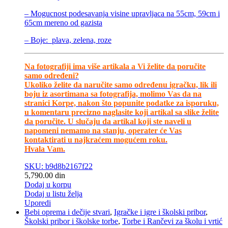
– Mogucnost podesavanja visine upravljaca na 55cm, 59cm i
65cm mereno od gazista
– Boje: plava, zelena, roze
Na fotografiji ima više artikala a Vi želite da poručite
samo određeni?
Ukoliko želite da naručite samo određenu igračku, lik ili
boju iz asortimana sa fotografija, molimo Vas da na
stranici Korpe, nakon što popunite podatke za isporuku,
u komentaru precizno naglasite koji artikal sa slike želite
da poručite. U slučaju da artikal koji ste naveli u
napomeni nemamo na stanju, operater će Vas
kontaktirati u najkraćem mogućem roku.
Hvala Vam.
SKU: b9d8b2167f22
5,790.00
din
Dodaj u korpu
Dodaj u listu želja
Uporedi
Bebi oprema i dečije stvari
,
Igračke i igre i školski pribor
,
Školski pribor i školske torbe
,
Torbe i Rančevi za školu i vrtić