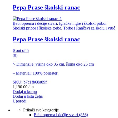
Pepa Prase školski ranac
Bebi oprema i dečije stvari
,
Igračke i igre i školski pribor
,
Školski pribor i školske torbe
,
Torbe i Rančevi za školu i vrtić
Pepa Prase školski ranac
0
out of 5
(0)
‘- Dimenzije: visina oko 35 cm, širina oko 25 cm
– Materijal: 100% poliester
SKU: b7c1fb68a89f
1,190.00
din
Dodaj u korpu
Dodaj u listu želja
Uporedi
Prikaži sve kategorije
Bebi oprema i dečije stvari
(856)