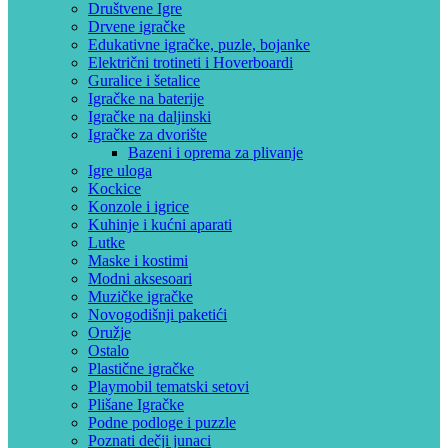
Društvene Igre
Drvene igračke
Edukativne igračke, puzle, bojanke
Električni trotineti i Hoverboardi
Guralice i šetalice
Igračke na baterije
Igračke na daljinski
‎Igračke za dvorište
Bazeni i oprema za plivanje
Igre uloga
Kockice
Konzole i igrice
Kuhinje i kućni aparati
Lutke
Maske i kostimi
Modni aksesoari
Muzičke igračke
Novogodišnji paketići
Oružje
Ostalo
Plastične igračke
Playmobil tematski setovi
Plišane Igračke
Podne podloge i puzzle
Poznati dečji junaci