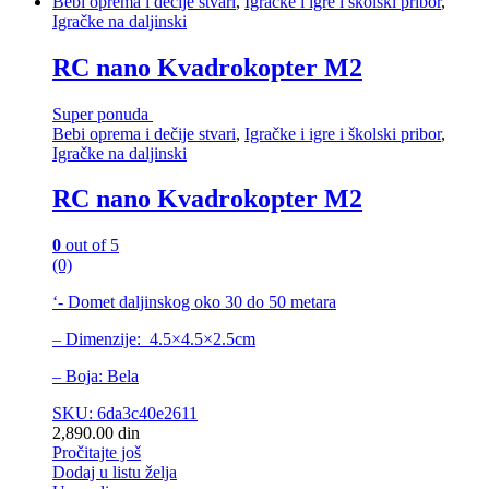
Bebi oprema i dečije stvari
,
Igračke i igre i školski pribor
,
Igračke na daljinski
RC nano Kvadrokopter M2
Super ponuda
Bebi oprema i dečije stvari
,
Igračke i igre i školski pribor
,
Igračke na daljinski
RC nano Kvadrokopter M2
0
out of 5
(0)
‘- Domet daljinskog oko 30 do 50 metara
– Dimenzije: 4.5×4.5×2.5cm
– Boja: Bela
SKU: 6da3c40e2611
2,890.00
din
Pročitajte još
Dodaj u listu želja