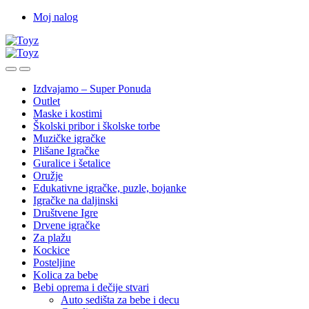
Skip
Skip
Moj nalog
to
to
navigation
content
Izdvajamo – Super Ponuda
Outlet
Maske i kostimi
Školski pribor i školske torbe
Muzičke igračke
Plišane Igračke
Guralice i šetalice
Oružje
Edukativne igračke, puzle, bojanke
Igračke na daljinski
Društvene Igre
Drvene igračke
Za plažu
Kockice
Posteljine
Kolica za bebe
Bebi oprema i dečije stvari
Auto sedišta za bebe i decu