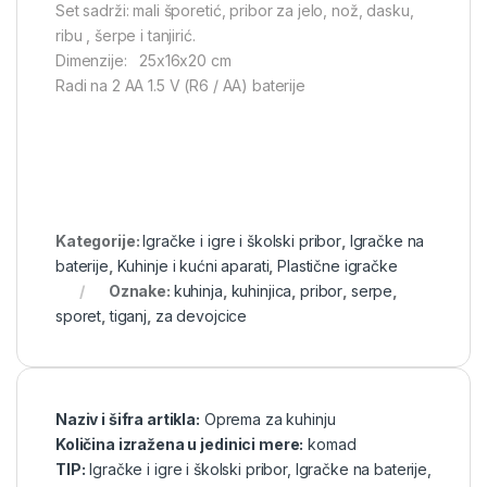
Set sadrži: mali šporetić, pribor za jelo, nož, dasku,
ribu , šerpe i tanjirić.
Dimenzije: 25x16x20 cm
Radi na 2 AA 1.5 V (R6 / AA) baterije
Kategorije:
Igračke i igre i školski pribor
,
Igračke na
baterije
,
Kuhinje i kućni aparati
,
Plastične igračke
Oznake:
kuhinja
,
kuhinjica
,
pribor
,
serpe
,
sporet
,
tiganj
,
za devojcice
Naziv i šifra artikla:
Oprema za kuhinju
Količina izražena u jedinici mere:
komad
TIP:
Igračke i igre i školski pribor
,
Igračke na baterije
,