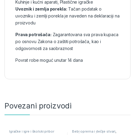
Kuhinje i kućni aparati
,
Plastične igračke
Uvoznik i zemlja porekla:
Tačan podatak o
uvozniku i zemlji porekla je naveden na deklaraciji na
proizvodu
Prava potrošača:
Zagarantovana sva prava kupaca
po osnovu Zakona o zaštiti potrošača, kao i
odgovornosti za saobraznost
Povrat robe moguć unutar 14 dana
Povezani proizvodi
Igračke i igre i školski pribor
Bebi oprema i dečije stvari
,
Igračke i igre i školski pribor
,