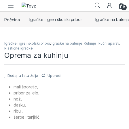
Skip to navigation
Skip to content
0
Početna
Igračke i igre i školski pribor
Igračke na baterij
Igračke i igre i školski pribor
,
Igračke na baterije
,
Kuhinje i kućni aparati
,
Plastične igračke
Oprema za kuhinju
Dodaj u listu želja
Uporedi
mali šporetić,
pribor za jelo,
nož,
dasku,
ribu ,
šerpe i tanjirić.