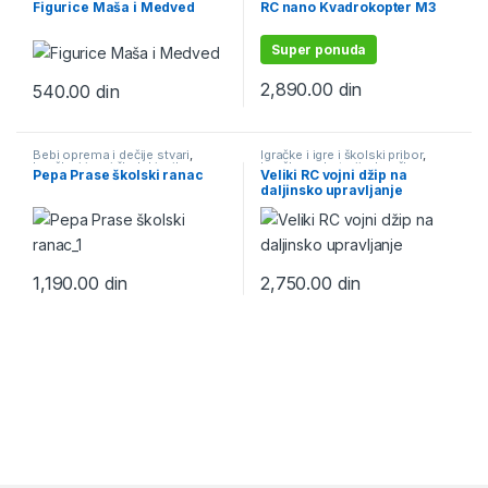
Figurice Maša i Medved
RC nano Kvadrokopter M3
Igračke na daljinski
Super ponuda
2,890.00
din
540.00
din
Bebi oprema i dečije stvari
,
Igračke i igre i školski pribor
,
Igračke i igre i školski pribor
,
Igračke na baterije
,
Igračke na
Pepa Prase školski ranac
Veliki RC vojni džip na
Školski pribor i školske torbe
,
daljinski
,
Plastične igračke
daljinsko upravljanje
Torbe i Rančevi za školu i vrtić
1,190.00
din
2,750.00
din