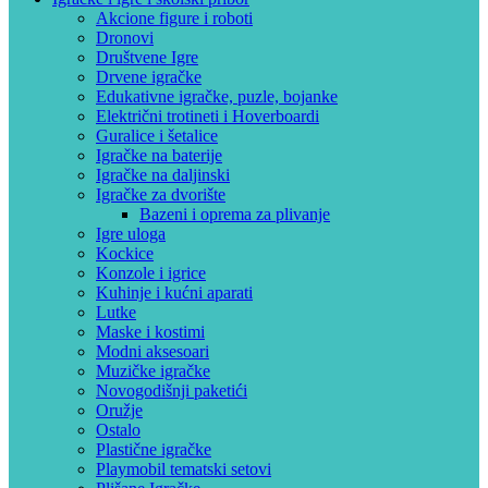
Akcione figure i roboti
Dronovi
Društvene Igre
Drvene igračke
Edukativne igračke, puzle, bojanke
Električni trotineti i Hoverboardi
Guralice i šetalice
Igračke na baterije
Igračke na daljinski
‎Igračke za dvorište
Bazeni i oprema za plivanje
Igre uloga
Kockice
Konzole i igrice
Kuhinje i kućni aparati
Lutke
Maske i kostimi
Modni aksesoari
Muzičke igračke
Novogodišnji paketići
Oružje
Ostalo
Plastične igračke
Playmobil tematski setovi