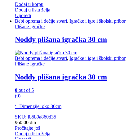
Dodaj u korpu
Dodaj u listu želja
Uporedi
Bebi oprema i dečije stvari
,
Igračke i igre i školski pribor
,
Plišane Igračke
Noddy plišana igračka 30 cm
Bebi oprema i dečije stvari
,
Igračke i igre i školski pribor
,
Plišane Igračke
Noddy plišana igračka 30 cm
0
out of 5
(0)
‘- Dimenzije: oko 30cm
SKU: fb5b9a860d35
960.00
din
Pročitajte još
Dodaj u listu želja