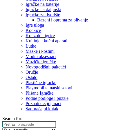
Igračke na baterije
Igračke na daljinski
‎Igračke za dvorište
Bazeni i oprema za plivanje
Igre uloga
Kockice
Konzole i igrice
Kuhinje i kućni aparati
Lutke
Maske i kostimi
Modni aksesoari
Muzičke igračke
Novogodišnji paketići
Oružje
Ostalo
Plastične igračke
Playmobil tematski setovi
Plišane Igračke
Podne podloge i puzzle
Poznati dečji junaci
Saobraćajni kutak
Search for: