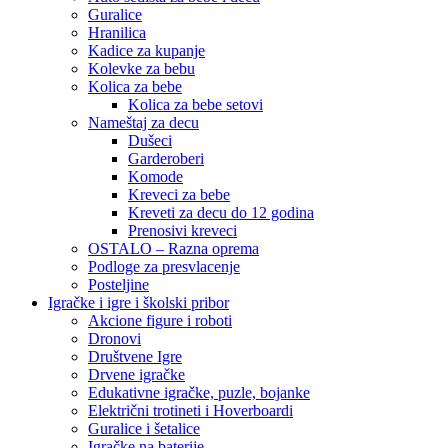
Guralice
Hranilica
Kadice za kupanje
Kolevke za bebu
Kolica za bebe
Kolica za bebe setovi
Nameštaj za decu
Dušeci
Garderoberi
Komode
Kreveci za bebe
Kreveti za decu do 12 godina
Prenosivi kreveci
OSTALO – Razna oprema
Podloge za presvlacenje
Posteljine
Igračke i igre i školski pribor
Akcione figure i roboti
Dronovi
Društvene Igre
Drvene igračke
Edukativne igračke, puzle, bojanke
Električni trotineti i Hoverboardi
Guralice i šetalice
Igračke na baterije