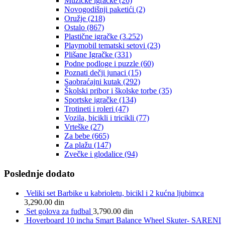
Muzičke igračke
(26)
Novogodišnji paketići
(2)
Oružje
(218)
Ostalo
(867)
Plastične igračke
(3.252)
Playmobil tematski setovi
(23)
Plišane Igračke
(331)
Podne podloge i puzzle
(60)
Poznati dečji junaci
(15)
Saobraćajni kutak
(292)
Školski pribor i školske torbe
(35)
Sportske igračke
(134)
Trotineti i roleri
(47)
Vozila, bicikli i tricikli
(77)
Vrteške
(27)
Za bebe
(665)
Za plažu
(147)
Zvečke i glodalice
(94)
Poslednje dodato
Veliki set Barbike u kabrioletu, bicikl i 2 kućna ljubimca
3,290.00
din
Set golova za fudbal
3,790.00
din
Hoverboard 10 incha Smart Balance Wheel Skuter- SARENI