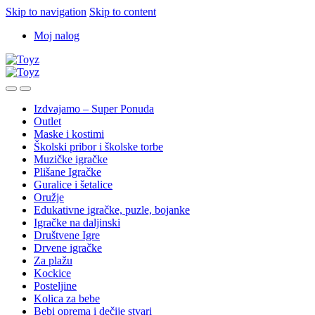
Skip to navigation
Skip to content
Moj nalog
Izdvajamo – Super Ponuda
Outlet
Maske i kostimi
Školski pribor i školske torbe
Muzičke igračke
Plišane Igračke
Guralice i šetalice
Oružje
Edukativne igračke, puzle, bojanke
Igračke na daljinski
Društvene Igre
Drvene igračke
Za plažu
Kockice
Posteljine
Kolica za bebe
Bebi oprema i dečije stvari