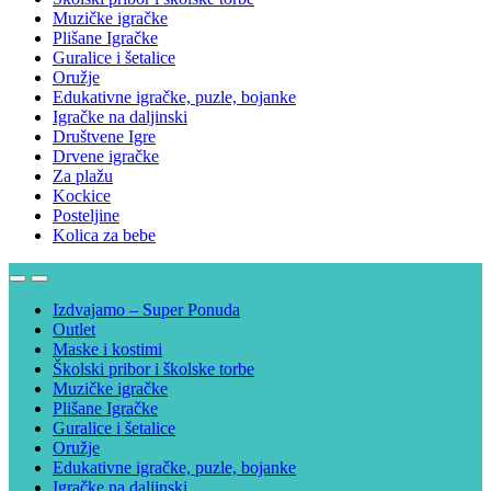
Muzičke igračke
Plišane Igračke
Guralice i šetalice
Oružje
Edukativne igračke, puzle, bojanke
Igračke na daljinski
Društvene Igre
Drvene igračke
Za plažu
Kockice
Posteljine
Kolica za bebe
Izdvajamo – Super Ponuda
Outlet
Maske i kostimi
Školski pribor i školske torbe
Muzičke igračke
Plišane Igračke
Guralice i šetalice
Oružje
Edukativne igračke, puzle, bojanke
Igračke na daljinski