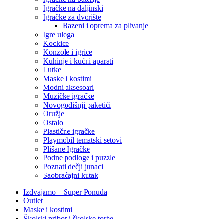
Igračke na daljinski
‎Igračke za dvorište
Bazeni i oprema za plivanje
Igre uloga
Kockice
Konzole i igrice
Kuhinje i kućni aparati
Lutke
Maske i kostimi
Modni aksesoari
Muzičke igračke
Novogodišnji paketići
Oružje
Ostalo
Plastične igračke
Playmobil tematski setovi
Plišane Igračke
Podne podloge i puzzle
Poznati dečji junaci
Saobraćajni kutak
Izdvajamo – Super Ponuda
Outlet
Maske i kostimi
Školski pribor i školske torbe