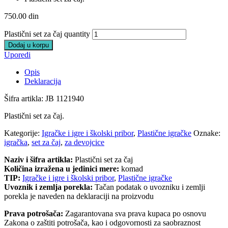
750.00
din
Plastični set za čaj quantity
Dodaj u korpu
Uporedi
Opis
Deklaracija
Šifra artikla: JB 1121940
Plastični set za čaj.
Kategorije:
Igračke i igre i školski pribor
,
Plastične igračke
Oznake:
igračka
,
set za čaj
,
za devojcice
Naziv i šifra artikla:
Plastični set za čaj
Količina izražena u jedinici mere:
komad
TIP:
Igračke i igre i školski pribor
,
Plastične igračke
Uvoznik i zemlja porekla:
Tačan podatak o uvozniku i zemlji
porekla je naveden na deklaraciji na proizvodu
Prava potrošača:
Zagarantovana sva prava kupaca po osnovu
Zakona o zaštiti potrošača, kao i odgovornosti za saobraznost