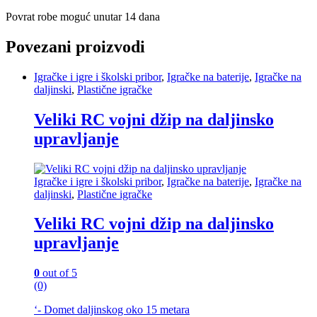
Povrat robe moguć unutar 14 dana
Povezani proizvodi
Igračke i igre i školski pribor
,
Igračke na baterije
,
Igračke na
daljinski
,
Plastične igračke
Veliki RC vojni džip na daljinsko
upravljanje
Igračke i igre i školski pribor
,
Igračke na baterije
,
Igračke na
daljinski
,
Plastične igračke
Veliki RC vojni džip na daljinsko
upravljanje
0
out of 5
(0)
‘- Domet daljinskog oko 15 metara