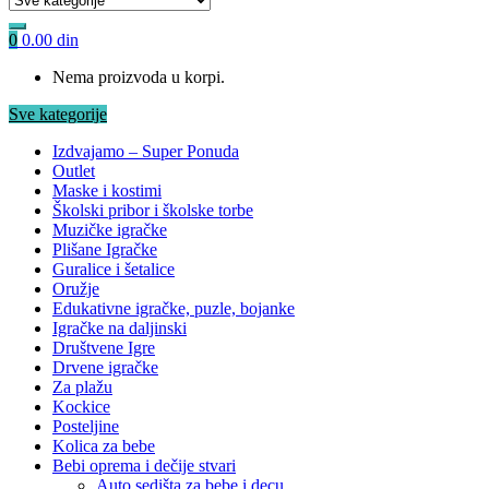
0
0.00
din
Nema proizvoda u korpi.
Sve kategorije
Izdvajamo – Super Ponuda
Outlet
Maske i kostimi
Školski pribor i školske torbe
Muzičke igračke
Plišane Igračke
Guralice i šetalice
Oružje
Edukativne igračke, puzle, bojanke
Igračke na daljinski
Društvene Igre
Drvene igračke
Za plažu
Kockice
Posteljine
Kolica za bebe
Bebi oprema i dečije stvari
Auto sedišta za bebe i decu