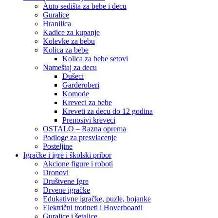
Auto sedišta za bebe i decu
Guralice
Hranilica
Kadice za kupanje
Kolevke za bebu
Kolica za bebe
Kolica za bebe setovi
Nameštaj za decu
Dušeci
Garderoberi
Komode
Kreveci za bebe
Kreveti za decu do 12 godina
Prenosivi kreveci
OSTALO – Razna oprema
Podloge za presvlacenje
Posteljine
Igračke i igre i školski pribor
Akcione figure i roboti
Dronovi
Društvene Igre
Drvene igračke
Edukativne igračke, puzle, bojanke
Električni trotineti i Hoverboardi
Guralice i šetalice