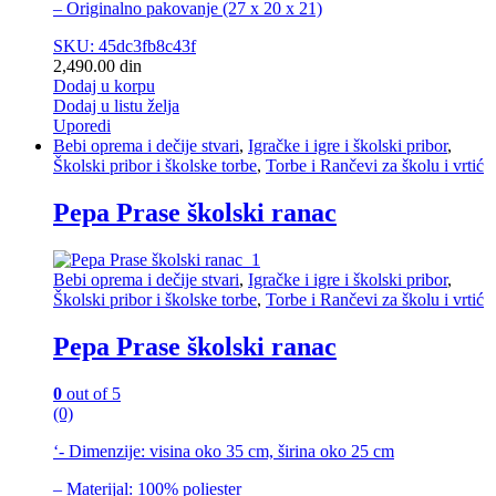
– Originalno pakovanje (27 x 20 x 21)
SKU: 45dc3fb8c43f
2,490.00
din
Dodaj u korpu
Dodaj u listu želja
Uporedi
Bebi oprema i dečije stvari
,
Igračke i igre i školski pribor
,
Školski pribor i školske torbe
,
Torbe i Rančevi za školu i vrtić
Pepa Prase školski ranac
Bebi oprema i dečije stvari
,
Igračke i igre i školski pribor
,
Školski pribor i školske torbe
,
Torbe i Rančevi za školu i vrtić
Pepa Prase školski ranac
0
out of 5
(0)
‘- Dimenzije: visina oko 35 cm, širina oko 25 cm
– Materijal: 100% poliester