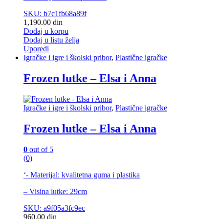
SKU: b7c1fb68a89f
1,190.00
din
Dodaj u korpu
Dodaj u listu želja
Uporedi
Igračke i igre i školski pribor
,
Plastične igračke
Frozen lutke – Elsa i Anna
Igračke i igre i školski pribor
,
Plastične igračke
Frozen lutke – Elsa i Anna
0
out of 5
(0)
‘- Materijal: kvalitetna guma i plastika
– Visina lutke: 29cm
SKU: a9f05a3fc9ec
960.00
din