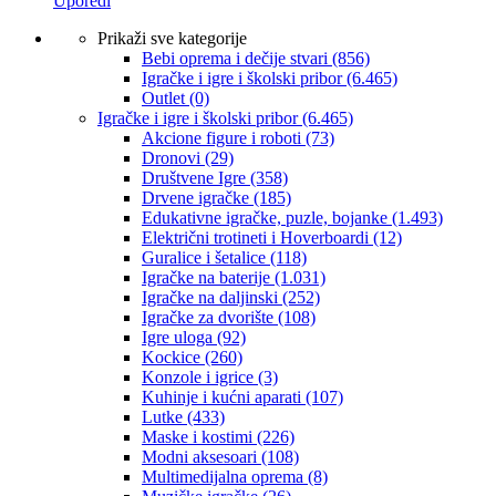
Uporedi
Prikaži sve kategorije
Bebi oprema i dečije stvari
(856)
Igračke i igre i školski pribor
(6.465)
Outlet
(0)
Igračke i igre i školski pribor
(6.465)
Akcione figure i roboti
(73)
Dronovi
(29)
Društvene Igre
(358)
Drvene igračke
(185)
Edukativne igračke, puzle, bojanke
(1.493)
Električni trotineti i Hoverboardi
(12)
Guralice i šetalice
(118)
Igračke na baterije
(1.031)
Igračke na daljinski
(252)
‎Igračke za dvorište
(108)
Igre uloga
(92)
Kockice
(260)
Konzole i igrice
(3)
Kuhinje i kućni aparati
(107)
Lutke
(433)
Maske i kostimi
(226)
Modni aksesoari
(108)
Multimedijalna oprema
(8)