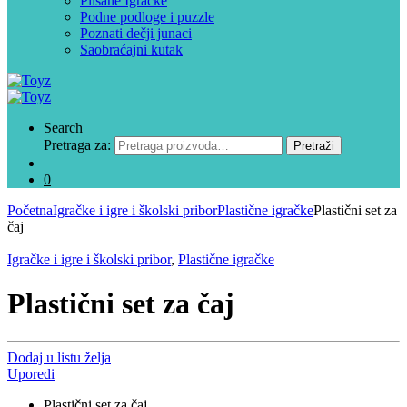
Plišane Igračke
Podne podloge i puzzle
Poznati dečji junaci
Saobraćajni kutak
Search
Pretraga za:
Pretraži
0
Početna
Igračke i igre i školski pribor
Plastične igračke
Plastični set za
čaj
Igračke i igre i školski pribor
,
Plastične igračke
Plastični set za čaj
Dodaj u listu želja
Uporedi
Plastični set za čaj.