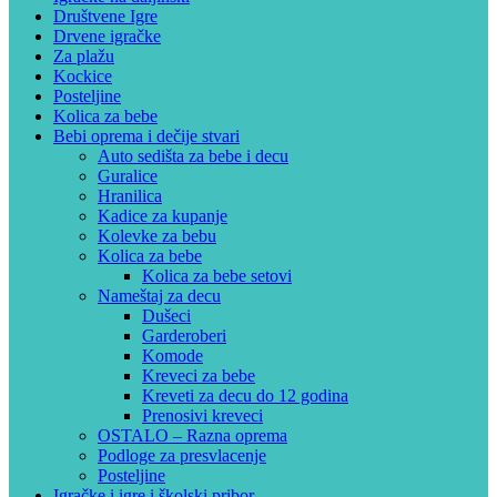
Društvene Igre
Drvene igračke
Za plažu
Kockice
Posteljine
Kolica za bebe
Bebi oprema i dečije stvari
Auto sedišta za bebe i decu
Guralice
Hranilica
Kadice za kupanje
Kolevke za bebu
Kolica za bebe
Kolica za bebe setovi
Nameštaj za decu
Dušeci
Garderoberi
Komode
Kreveci za bebe
Kreveti za decu do 12 godina
Prenosivi kreveci
OSTALO – Razna oprema
Podloge za presvlacenje
Posteljine
Igračke i igre i školski pribor