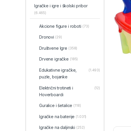
Igračke i igre i školski pribor
(6.465)
Akcione figure i roboti
(73)
Dronovi
(29)
Društvene Igre
(358)
Drvene igračke
(185)
Edukativne igračke,
(1.493)
puzle, bojanke
Električni trotineti i
(12)
Hoverboardi
Guralice i šetalice
(118)
Igračke na baterije
(1.031)
Igračke na daljinski
(252)