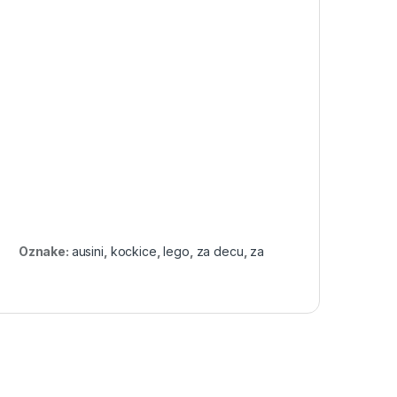
Oznake:
ausini
,
kockice
,
lego
,
za decu
,
za