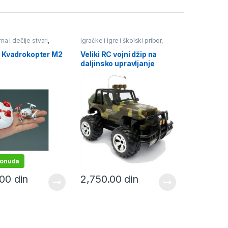
a i dečije stvari
,
Igračke i igre i školski pribor
,
gre i školski pribor
,
Igračke na baterije
,
Igračke na
 daljinski
daljinski
,
Plastične igračke
 Kvadrokopter M2
Veliki RC vojni džip na
daljinsko upravljanje
ponuda
.00
din
2,750.00
din