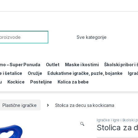
or:
mo – Super Ponuda
Outlet
Maske i kostimi
Školski pribor i
 i šetalice
Oružje
Edukativne igračke, puzle, bojanke
Igra
u
Kockice
Posteljine
Kolica za bebe
Plastične igračke
Stolica za decu sa kockicama
Igračke i igre i školski p
🔍
Stolica za