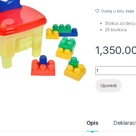
Dodaj u listu želja
Stolica za dec
25 kockica
1,350.0
Stolica za decu sa
Uporedi
Opis
Deklaraci