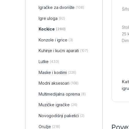
‎Igračke za dvorište
(108)
Šifr
Igre uloga
(92)
Sto
Kockice
(260)
25 
Konzole i igrice
(3)
Dim
Kuhinje i kućni aparati
(107)
Lutke
(433)
Maske i kostimi
(226)
Kat
Modni aksesoari
(108)
igru
Multimedijalna oprema
(8)
Muzičke igračke
(26)
Novogodišnji paketići
(2)
Pove
Oružje
(218)