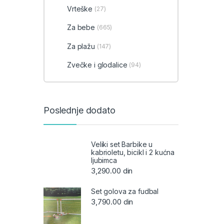
Vrteške
(27)
Za bebe
(665)
Za plažu
(147)
Zvečke i glodalice
(94)
Poslednje dodato
Veliki set Barbike u
kabrioletu, bicikl i 2 kućna
ljubimca
3,290.00
din
Set golova za fudbal
3,790.00
din