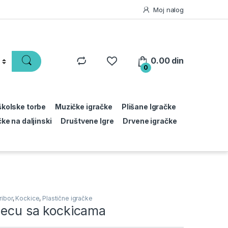
Moj nalog
0.00
din
0
 školske torbe
Muzičke igračke
Plišane Igračke
čke na daljinski
Društvene Igre
Drvene igračke
ribor
,
Kockice
,
Plastične igračke
 decu sa kockicama