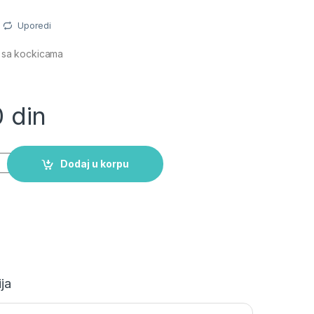
Uporedi
u sa kockicama
0
din
 kockicama quantity
Dodaj u korpu
ja