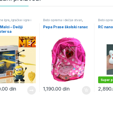
ne Igre
,
Igračke i igre i
Bebi oprema i dečije stvari
,
Bebi oprem
pribor
Igračke i igre i školski pribor
,
Igračke i i
Školski pribor i školske torbe
,
Igračke na
Malci – Dečiji
Pepa Prase školski ranac
RC nano
Torbe i Rančevi za školu i vrtić
pter sa
gentnim IR sistemom
dela
Super 
0.00
din
1,190.00
din
2,890