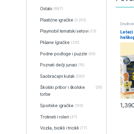
Ostalo
(867)
Plastične igračke
(3.252)
Društve
školski 
Playmobil tematski setovi
(23)
Leteći 
heliko
Plišane Igračke
(331)
inteli
u 3 mo
Podne podloge i puzzle
(60)
Poznati dečji junaci
(15)
Saobraćajni kutak
(292)
Školski pribor i školske
(35)
torbe
1,39
Sportske igračke
(134)
Trotineti i roleri
(47)
Vozila, bicikli i tricikli
(77)