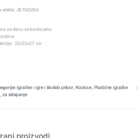
a artikla: JB 1143284
lica za decu sa kockicama
kockica
enzije: 22x22x27 cm
egorije:
Igračke i igre i školski pribor
,
Kockice
,
Plastične igračke
,
za sklapanje
zani proizvodi