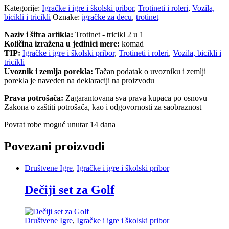
Kategorije:
Igračke i igre i školski pribor
,
Trotineti i roleri
,
Vozila,
bicikli i tricikli
Oznake:
igračke za decu
,
trotinet
Naziv i šifra artikla:
Trotinet - tricikl 2 u 1
Količina izražena u jedinici mere:
komad
TIP:
Igračke i igre i školski pribor
,
Trotineti i roleri
,
Vozila, bicikli i
tricikli
Uvoznik i zemlja porekla:
Tačan podatak o uvozniku i zemlji
porekla je naveden na deklaraciji na proizvodu
Prava potrošača:
Zagarantovana sva prava kupaca po osnovu
Zakona o zaštiti potrošača, kao i odgovornosti za saobraznost
Povrat robe moguć unutar 14 dana
Povezani proizvodi
Društvene Igre
,
Igračke i igre i školski pribor
Dečiji set za Golf
Društvene Igre
,
Igračke i igre i školski pribor