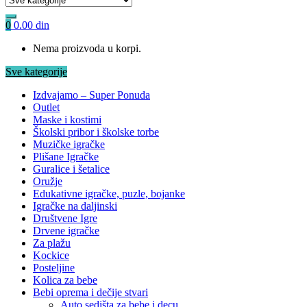
0
0.00
din
Nema proizvoda u korpi.
Sve kategorije
Izdvajamo – Super Ponuda
Outlet
Maske i kostimi
Školski pribor i školske torbe
Muzičke igračke
Plišane Igračke
Guralice i šetalice
Oružje
Edukativne igračke, puzle, bojanke
Igračke na daljinski
Društvene Igre
Drvene igračke
Za plažu
Kockice
Posteljine
Kolica za bebe
Bebi oprema i dečije stvari
Auto sedišta za bebe i decu