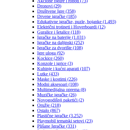
Akcione figure i roboti
(73)
Dronovi
(29)
Društvene Igre
(358)
Drvene igračke
(185)
Edukativne igračke, puzle, bojanke
(1.493)
Električni trotineti i Hoverboardi
(12)
Guralice i šetalice
(118)
Igračke na baterije
(1.031)
Igračke na daljinski
(252)
‎Igračke za dvorište
(108)
Igre uloga
(92)
Kockice
(260)
Konzole i igrice
(3)
Kuhinje i kućni aparati
(107)
Lutke
(433)
Maske i kostimi
(226)
Modni aksesoari
(108)
Multimedijalna oprema
(8)
Muzičke igračke
(26)
Novogodišnji paketići
(2)
Oružje
(218)
Ostalo
(867)
Plastične igračke
(3.252)
Playmobil tematski setovi
(23)
Plišane Igračke
(331)