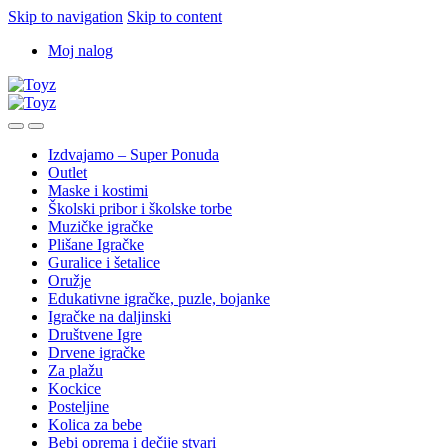
Skip to navigation
Skip to content
Moj nalog
Izdvajamo – Super Ponuda
Outlet
Maske i kostimi
Školski pribor i školske torbe
Muzičke igračke
Plišane Igračke
Guralice i šetalice
Oružje
Edukativne igračke, puzle, bojanke
Igračke na daljinski
Društvene Igre
Drvene igračke
Za plažu
Kockice
Posteljine
Kolica za bebe
Bebi oprema i dečije stvari