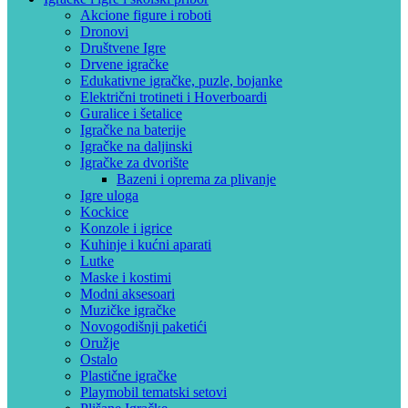
Akcione figure i roboti
Dronovi
Društvene Igre
Drvene igračke
Edukativne igračke, puzle, bojanke
Električni trotineti i Hoverboardi
Guralice i šetalice
Igračke na baterije
Igračke na daljinski
‎Igračke za dvorište
Bazeni i oprema za plivanje
Igre uloga
Kockice
Konzole i igrice
Kuhinje i kućni aparati
Lutke
Maske i kostimi
Modni aksesoari
Muzičke igračke
Novogodišnji paketići
Oružje
Ostalo
Plastične igračke
Playmobil tematski setovi