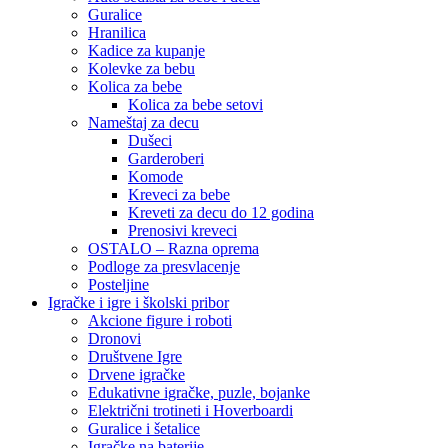
Guralice
Hranilica
Kadice za kupanje
Kolevke za bebu
Kolica za bebe
Kolica za bebe setovi
Nameštaj za decu
Dušeci
Garderoberi
Komode
Kreveci za bebe
Kreveti za decu do 12 godina
Prenosivi kreveci
OSTALO – Razna oprema
Podloge za presvlacenje
Posteljine
Igračke i igre i školski pribor
Akcione figure i roboti
Dronovi
Društvene Igre
Drvene igračke
Edukativne igračke, puzle, bojanke
Električni trotineti i Hoverboardi
Guralice i šetalice
Igračke na baterije