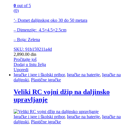
0
out of 5
(0)
‘- Domet daljinskog oko 30 do 50 metara
– Dimenzije: 4.5×4.5×2.5cm
– Boja: Zelena
SKU: 91b159211a4d
2,890.00
din
Pročitajte još
Dodaj u listu želja
Uporedi
Igračke i igre i školski pribor
,
Igračke na baterije
,
Igračke na
daljinski
,
Plastične igračke
Veliki RC vojni džip na daljinsko
upravljanje
Igračke i igre i školski pribor
,
Igračke na baterije
,
Igračke na
daljinski
,
Plastične igračke