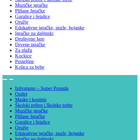
Muzičke igračke
Plišane Igračke
Guralice i šetalice
Oružje
Edukativne igračke, puzle, bojanke
Igračke na daljinski
Društvene Igre
Drvene igračke
Za plažu
Kockice
Posteljine
Kolica za bebe
Izdvajamo – Super Ponuda
Outlet
Maske i kostimi
Školski pribor i školske torbe
Muzičke igračke
Plišane Igračke
Guralice i šetalice
Oružje
Edukativne igračke, puzle, bojanke
Igračke na daljinski