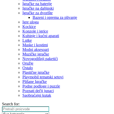
Igračke na baterije
Igračke na daljinski
‎Igračke za dvorište
Bazeni i oprema za plivanje
Igre uloga
Kockice
Konzole i igrice
Kuhinje i kućni aparati
Lutke
Maske i kostimi
Modni aksesoari
Muzičke igračke
Novogodišnji paketići
Oružje
Ostalo
Plastične igračke
Playmobil tematski setovi
Plišane Igračke
Podne podloge i puzzle
Poznati dečji junaci
Saobraćajni kutak
Search for: