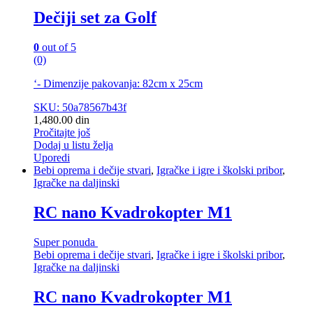
Dečiji set za Golf
0
out of 5
(0)
‘- Dimenzije pakovanja: 82cm x 25cm
SKU: 50a78567b43f
1,480.00
din
Pročitajte još
Dodaj u listu želja
Uporedi
Bebi oprema i dečije stvari
,
Igračke i igre i školski pribor
,
Igračke na daljinski
RC nano Kvadrokopter M1
Super ponuda
Bebi oprema i dečije stvari
,
Igračke i igre i školski pribor
,
Igračke na daljinski
RC nano Kvadrokopter M1