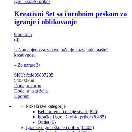
igre i školski pribor
Kreativni Set sa čarobnim peskom za
igranje i oblikovanje
0
out of 5
(0)
‘- Namenjeno za zabavu, učenje, razvijanje mašte i
kreativnosti
– Za uzrast 3+
SKU: fcdd09837205
540.00
din
Dodaj u korpu
Dodaj u listu želja
Uporedi
Prikaži sve kategorije
Bebi oprema i dečije stvari
(856)
Igračke i igre i školski pribor
(6.465)
Outlet
(0)
Igračke i igre i školski pribor
(6.465)