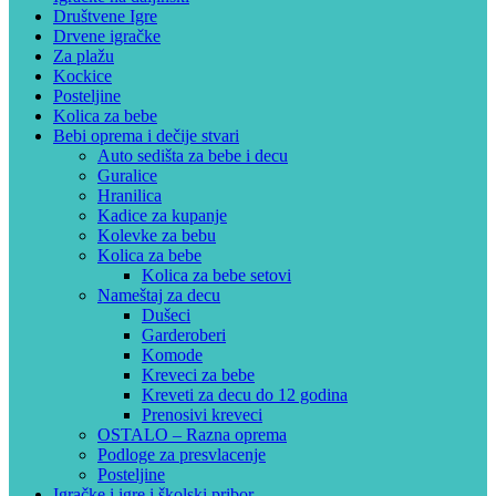
Društvene Igre
Drvene igračke
Za plažu
Kockice
Posteljine
Kolica za bebe
Bebi oprema i dečije stvari
Auto sedišta za bebe i decu
Guralice
Hranilica
Kadice za kupanje
Kolevke za bebu
Kolica za bebe
Kolica za bebe setovi
Nameštaj za decu
Dušeci
Garderoberi
Komode
Kreveci za bebe
Kreveti za decu do 12 godina
Prenosivi kreveci
OSTALO – Razna oprema
Podloge za presvlacenje
Posteljine
Igračke i igre i školski pribor