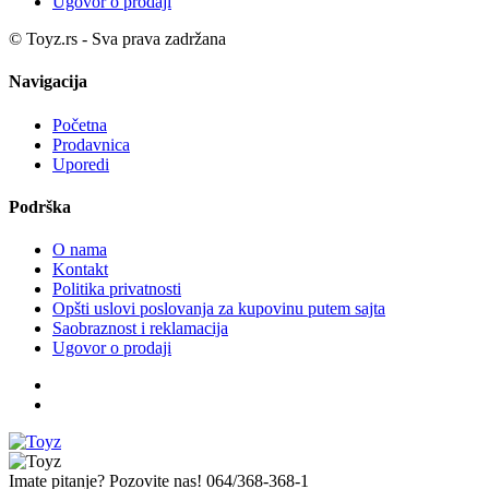
Ugovor o prodaji
© Toyz.rs - Sva prava zadržana
Navigacija
Početna
Prodavnica
Uporedi
Podrška
O nama
Kontakt
Politika privatnosti
Opšti uslovi poslovanja za kupovinu putem sajta
Saobraznost i reklamacija
Ugovor o prodaji
Imate pitanje? Pozovite nas!
064/368-368-1