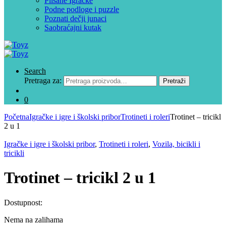
Plišane Igračke
Podne podloge i puzzle
Poznati dečji junaci
Saobraćajni kutak
Search
Pretraga za:
Pretraži
0
Početna
Igračke i igre i školski pribor
Trotineti i roleri
Trotinet – tricikl
2 u 1
Igračke i igre i školski pribor
,
Trotineti i roleri
,
Vozila, bicikli i
tricikli
Trotinet – tricikl 2 u 1
Dostupnost:
Nema na zalihama