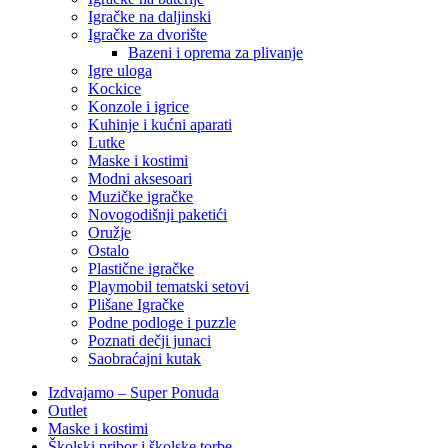
Igračke na daljinski
‎Igračke za dvorište
Bazeni i oprema za plivanje
Igre uloga
Kockice
Konzole i igrice
Kuhinje i kućni aparati
Lutke
Maske i kostimi
Modni aksesoari
Muzičke igračke
Novogodišnji paketići
Oružje
Ostalo
Plastične igračke
Playmobil tematski setovi
Plišane Igračke
Podne podloge i puzzle
Poznati dečji junaci
Saobraćajni kutak
Izdvajamo – Super Ponuda
Outlet
Maske i kostimi
Školski pribor i školske torbe