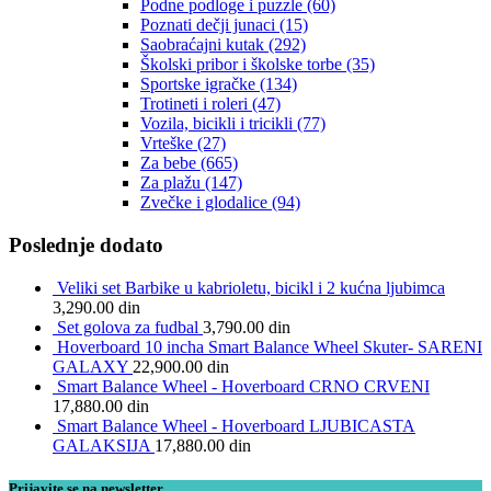
Podne podloge i puzzle
(60)
Poznati dečji junaci
(15)
Saobraćajni kutak
(292)
Školski pribor i školske torbe
(35)
Sportske igračke
(134)
Trotineti i roleri
(47)
Vozila, bicikli i tricikli
(77)
Vrteške
(27)
Za bebe
(665)
Za plažu
(147)
Zvečke i glodalice
(94)
Poslednje dodato
Veliki set Barbike u kabrioletu, bicikl i 2 kućna ljubimca
3,290.00
din
Set golova za fudbal
3,790.00
din
Hoverboard 10 incha Smart Balance Wheel Skuter- SARENI
GALAXY
22,900.00
din
Smart Balance Wheel - Hoverboard CRNO CRVENI
17,880.00
din
Smart Balance Wheel - Hoverboard LJUBICASTA
GALAKSIJA
17,880.00
din
Prijavite se na newsletter