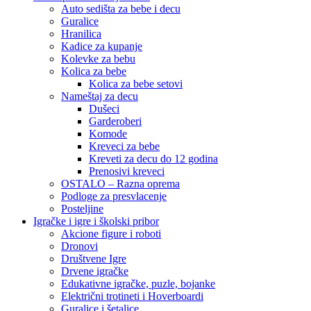
Auto sedišta za bebe i decu
Guralice
Hranilica
Kadice za kupanje
Kolevke za bebu
Kolica za bebe
Kolica za bebe setovi
Nameštaj za decu
Dušeci
Garderoberi
Komode
Kreveci za bebe
Kreveti za decu do 12 godina
Prenosivi kreveci
OSTALO – Razna oprema
Podloge za presvlacenje
Posteljine
Igračke i igre i školski pribor
Akcione figure i roboti
Dronovi
Društvene Igre
Drvene igračke
Edukativne igračke, puzle, bojanke
Električni trotineti i Hoverboardi
Guralice i šetalice