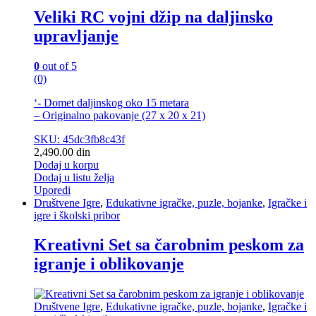
Veliki RC vojni džip na daljinsko
upravljanje
0
out of 5
(0)
‘- Domet daljinskog oko 15 metara
– Originalno pakovanje (27 x 20 x 21)
SKU: 45dc3fb8c43f
2,490.00
din
Dodaj u korpu
Dodaj u listu želja
Uporedi
Društvene Igre
,
Edukativne igračke, puzle, bojanke
,
Igračke i
igre i školski pribor
Kreativni Set sa čarobnim peskom za
igranje i oblikovanje
Društvene Igre
,
Edukativne igračke, puzle, bojanke
,
Igračke i