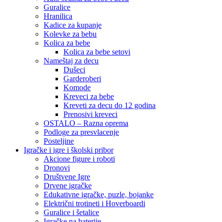
Guralice
Hranilica
Kadice za kupanje
Kolevke za bebu
Kolica za bebe
Kolica za bebe setovi
Nameštaj za decu
Dušeci
Garderoberi
Komode
Kreveci za bebe
Kreveti za decu do 12 godina
Prenosivi kreveci
OSTALO – Razna oprema
Podloge za presvlacenje
Posteljine
Igračke i igre i školski pribor
Akcione figure i roboti
Dronovi
Društvene Igre
Drvene igračke
Edukativne igračke, puzle, bojanke
Električni trotineti i Hoverboardi
Guralice i šetalice
Igračke na baterije