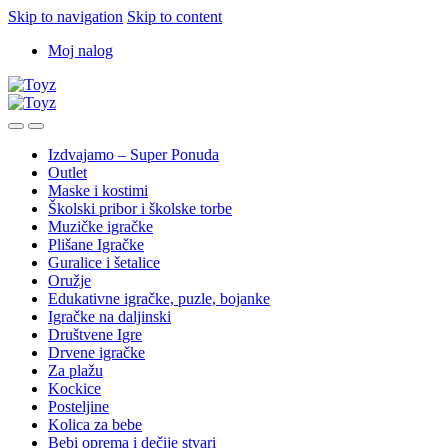
Skip to navigation
Skip to content
Moj nalog
Izdvajamo – Super Ponuda
Outlet
Maske i kostimi
Školski pribor i školske torbe
Muzičke igračke
Plišane Igračke
Guralice i šetalice
Oružje
Edukativne igračke, puzle, bojanke
Igračke na daljinski
Društvene Igre
Drvene igračke
Za plažu
Kockice
Posteljine
Kolica za bebe
Bebi oprema i dečije stvari