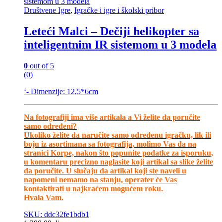
Društvene Igre
,
Igračke i igre i školski pribor
Leteći Malci – Dečiji helikopter sa
inteligentnim IR sistemom u 3 modela
0
out of 5
(0)
‘- Dimenzije: 12,5*6cm
Na fotografiji ima više artikala a Vi želite da poručite
samo određeni?
Ukoliko želite da naručite samo određenu igračku, lik ili
boju iz asortimana sa fotografija, molimo Vas da na
stranici Korpe, nakon što popunite podatke za isporuku,
u komentaru precizno naglasite koji artikal sa slike želite
da poručite. U slučaju da artikal koji ste naveli u
napomeni nemamo na stanju, operater će Vas
kontaktirati u najkraćem mogućem roku.
Hvala Vam.
SKU: ddc32fe1bdb1