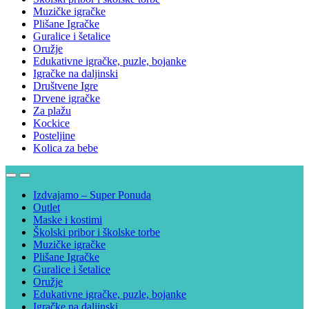
Muzičke igračke
Plišane Igračke
Guralice i šetalice
Oružje
Edukativne igračke, puzle, bojanke
Igračke na daljinski
Društvene Igre
Drvene igračke
Za plažu
Kockice
Posteljine
Kolica za bebe
Izdvajamo – Super Ponuda
Outlet
Maske i kostimi
Školski pribor i školske torbe
Muzičke igračke
Plišane Igračke
Guralice i šetalice
Oružje
Edukativne igračke, puzle, bojanke
Igračke na daljinski