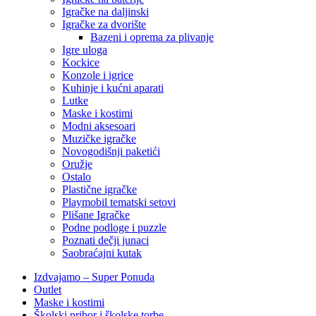
Igračke na daljinski
‎Igračke za dvorište
Bazeni i oprema za plivanje
Igre uloga
Kockice
Konzole i igrice
Kuhinje i kućni aparati
Lutke
Maske i kostimi
Modni aksesoari
Muzičke igračke
Novogodišnji paketići
Oružje
Ostalo
Plastične igračke
Playmobil tematski setovi
Plišane Igračke
Podne podloge i puzzle
Poznati dečji junaci
Saobraćajni kutak
Izdvajamo – Super Ponuda
Outlet
Maske i kostimi
Školski pribor i školske torbe