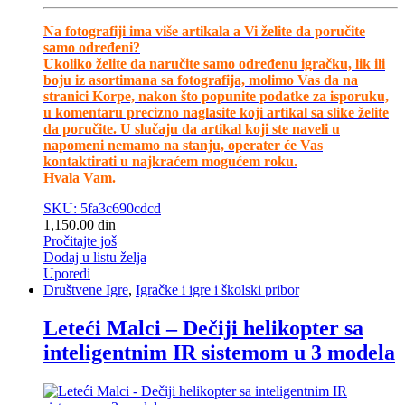
Na fotografiji ima više artikala a Vi želite da poručite
samo određeni?
Ukoliko želite da naručite samo određenu igračku, lik ili
boju iz asortimana sa fotografija, molimo Vas da na
stranici Korpe, nakon što popunite podatke za isporuku,
u komentaru precizno naglasite koji artikal sa slike želite
da poručite. U slučaju da artikal koji ste naveli u
napomeni nemamo na stanju, operater će Vas
kontaktirati u najkraćem mogućem roku.
Hvala Vam.
SKU: 5fa3c690cdcd
1,150.00
din
Pročitajte još
Dodaj u listu želja
Uporedi
Društvene Igre
,
Igračke i igre i školski pribor
Leteći Malci – Dečiji helikopter sa
inteligentnim IR sistemom u 3 modela