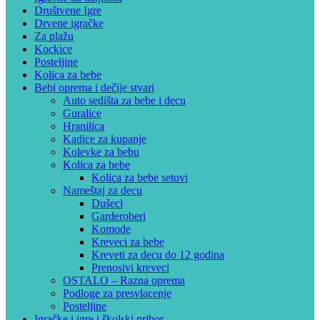
Društvene Igre
Drvene igračke
Za plažu
Kockice
Posteljine
Kolica za bebe
Bebi oprema i dečije stvari
Auto sedišta za bebe i decu
Guralice
Hranilica
Kadice za kupanje
Kolevke za bebu
Kolica za bebe
Kolica za bebe setovi
Nameštaj za decu
Dušeci
Garderoberi
Komode
Kreveci za bebe
Kreveti za decu do 12 godina
Prenosivi kreveci
OSTALO – Razna oprema
Podloge za presvlacenje
Posteljine
Igračke i igre i školski pribor