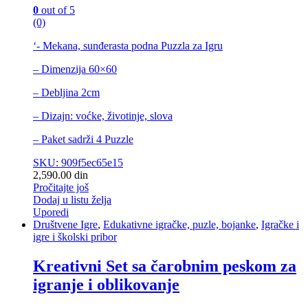
0
out of 5
(0)
‘- Mekana, sunđerasta podna Puzzla za Igru
– Dimenzija 60×60
– Debljina 2cm
– Dizajn: voćke, životinje, slova
– Paket sadrži 4 Puzzle
SKU: 909f5ec65e15
2,590.00
din
Pročitajte još
Dodaj u listu želja
Uporedi
Društvene Igre
,
Edukativne igračke, puzle, bojanke
,
Igračke i
igre i školski pribor
Kreativni Set sa čarobnim peskom za
igranje i oblikovanje