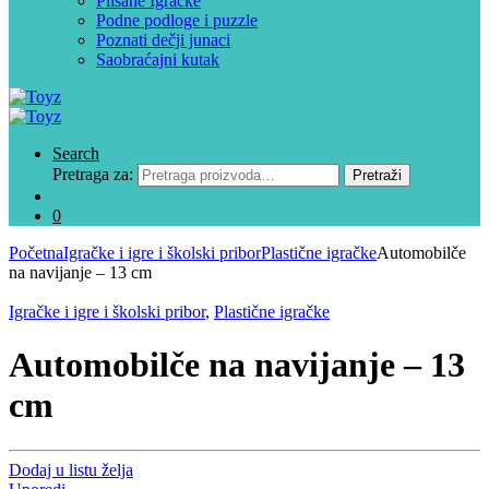
Plišane Igračke
Podne podloge i puzzle
Poznati dečji junaci
Saobraćajni kutak
Search
Pretraga za:
Pretraži
0
Početna
Igračke i igre i školski pribor
Plastične igračke
Automobilče
na navijanje – 13 cm
Igračke i igre i školski pribor
,
Plastične igračke
Automobilče na navijanje – 13
cm
Dodaj u listu želja