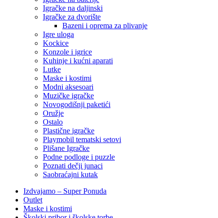
Igračke na daljinski
‎Igračke za dvorište
Bazeni i oprema za plivanje
Igre uloga
Kockice
Konzole i igrice
Kuhinje i kućni aparati
Lutke
Maske i kostimi
Modni aksesoari
Muzičke igračke
Novogodišnji paketići
Oružje
Ostalo
Plastične igračke
Playmobil tematski setovi
Plišane Igračke
Podne podloge i puzzle
Poznati dečji junaci
Saobraćajni kutak
Izdvajamo – Super Ponuda
Outlet
Maske i kostimi
Školski pribor i školske torbe