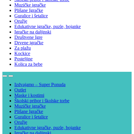
Muzičke igračke
Plišane Igračke
Guralice i šetalice
Oružje
Edukativne igračke, puzle, bojanke
Igračke na daljinski
Društvene Igre
Drvene igračke
Za plažu
Kockice
Posteljine
Kolica za bebe
Izdvajamo – Super Ponuda
Outlet
Maske i kostimi
Školski pribor i školske torbe
Muzičke igračke
Plišane Igračke
Guralice i šetalice
Oružje
Edukativne igračke, puzle, bojanke
Igračke na daljinski