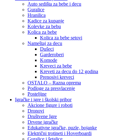
Auto sedišta za bebe i decu
Guralice
Hranilica
Kadice za kupanje
Kolevke za bebu
Kolica za bebe
Kolica za bebe setovi
Nameštaj za decu
Dušeci
Garderoberi
Komode
Kreveci za bebe
Kreveti za decu do 12 godina
Prenosivi kreveci
OSTALO – Razna oprema
Podloge za presvlacenje
Posteljine
Igračke i igre i školski pribor
Akcione figure i roboti
Dronovi
Društvene Igre
Drvene igračke
Edukativne igračke, puzle, bojanke
Električni trotineti i Hoverboardi
Guralice i šetalice