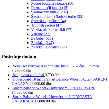
Podne podloge i puzzle
(60)
Poznati dečji junaci
(15)
Saobraćajni kutak
(292)
Školski pribor i školske torbe
(35)
Sportske igračke
(134)
Trotineti i roleri
(47)
Vozila, bicikli i tricikli
(77)
Vrteške
(27)
Za bebe
(665)
Za plažu
(147)
Zvečke i glodalice
(94)
Poslednje dodato
Veliki set Barbike u kabrioletu, bicikl i 2 kućna ljubimca
3,290.00
din
Set golova za fudbal
3,790.00
din
Hoverboard 10 incha Smart Balance Wheel Skuter- SARENI
GALAXY
22,900.00
din
Smart Balance Wheel - Hoverboard CRNO CRVENI
17,880.00
din
Smart Balance Wheel - Hoverboard LJUBICASTA
GALAKSIJA
17,880.00
din