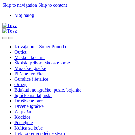
Skip to navigation
Skip to content
Moj nalog
Izdvajamo – Super Ponuda
Outlet
Maske i kostimi
Školski pribor i školske torbe
Muzičke igračke
Plišane Igračke
Guralice i šetalice
Oružje
Edukativne igračke, puzle, bojanke
Igračke na daljinski
Društvene Igre
Drvene igračke
Za plažu
Kockice
Posteljine
Kolica za bebe
Bebi oprema i dečije stvari