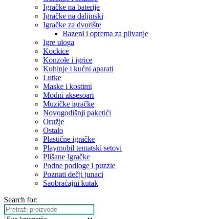
Igračke na baterije
Igračke na daljinski
‎Igračke za dvorište
Bazeni i oprema za plivanje
Igre uloga
Kockice
Konzole i igrice
Kuhinje i kućni aparati
Lutke
Maske i kostimi
Modni aksesoari
Muzičke igračke
Novogodišnji paketići
Oružje
Ostalo
Plastične igračke
Playmobil tematski setovi
Plišane Igračke
Podne podloge i puzzle
Poznati dečji junaci
Saobraćajni kutak
Search for: