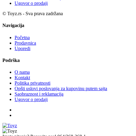
Ugovor o prodaji
© Toyz.rs - Sva prava zadržana
Navigacija
Početna
Prodavnica
Uporedi
Podrška
O nama
Kontakt
Politika privatnosti
Opšti uslovi poslovanja za kupovinu putem sajta
Saobraznost i reklamacija
Ugovor o prodaji