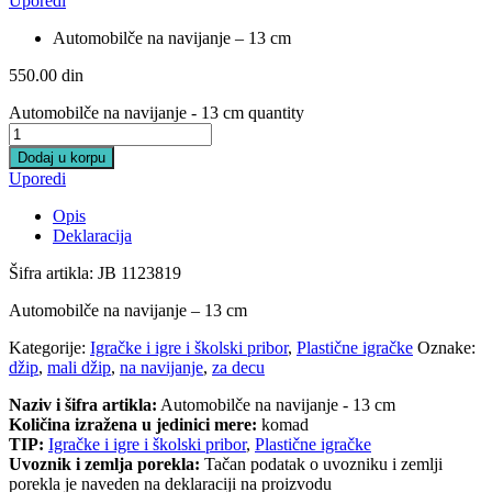
Uporedi
Automobilče na navijanje – 13 cm
550.00
din
Automobilče na navijanje - 13 cm quantity
Dodaj u korpu
Uporedi
Opis
Deklaracija
Šifra artikla: JB 1123819
Automobilče na navijanje – 13 cm
Kategorije:
Igračke i igre i školski pribor
,
Plastične igračke
Oznake:
džip
,
mali džip
,
na navijanje
,
za decu
Naziv i šifra artikla:
Automobilče na navijanje - 13 cm
Količina izražena u jedinici mere:
komad
TIP:
Igračke i igre i školski pribor
,
Plastične igračke
Uvoznik i zemlja porekla:
Tačan podatak o uvozniku i zemlji
porekla je naveden na deklaraciji na proizvodu