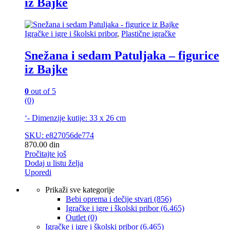
iz Bajke
Igračke i igre i školski pribor
,
Plastične igračke
Snežana i sedam Patuljaka – figurice
iz Bajke
0
out of 5
(0)
‘- Dimenzije kutije: 33 x 26 cm
SKU: e827056de774
870.00
din
Pročitajte još
Dodaj u listu želja
Uporedi
Prikaži sve kategorije
Bebi oprema i dečije stvari
(856)
Igračke i igre i školski pribor
(6.465)
Outlet
(0)
Igračke i igre i školski pribor
(6.465)