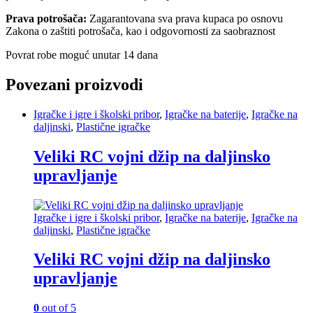
Prava potrošača:
Zagarantovana sva prava kupaca po osnovu
Zakona o zaštiti potrošača, kao i odgovornosti za saobraznost
Povrat robe moguć unutar 14 dana
Povezani proizvodi
Igračke i igre i školski pribor
,
Igračke na baterije
,
Igračke na
daljinski
,
Plastične igračke
Veliki RC vojni džip na daljinsko
upravljanje
Igračke i igre i školski pribor
,
Igračke na baterije
,
Igračke na
daljinski
,
Plastične igračke
Veliki RC vojni džip na daljinsko
upravljanje
0
out of 5