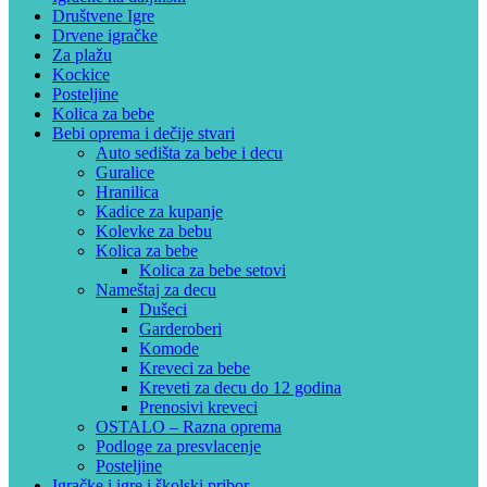
Društvene Igre
Drvene igračke
Za plažu
Kockice
Posteljine
Kolica za bebe
Bebi oprema i dečije stvari
Auto sedišta za bebe i decu
Guralice
Hranilica
Kadice za kupanje
Kolevke za bebu
Kolica za bebe
Kolica za bebe setovi
Nameštaj za decu
Dušeci
Garderoberi
Komode
Kreveci za bebe
Kreveti za decu do 12 godina
Prenosivi kreveci
OSTALO – Razna oprema
Podloge za presvlacenje
Posteljine
Igračke i igre i školski pribor