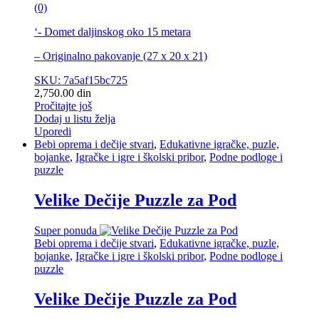
(0)
‘- Domet daljinskog oko 15 metara
– Originalno pakovanje (27 x 20 x 21)
SKU: 7a5af15bc725
2,750.00
din
Pročitajte još
Dodaj u listu želja
Uporedi
Bebi oprema i dečije stvari
,
Edukativne igračke, puzle,
bojanke
,
Igračke i igre i školski pribor
,
Podne podloge i
puzzle
Velike Dečije Puzzle za Pod
Super ponuda
Bebi oprema i dečije stvari
,
Edukativne igračke, puzle,
bojanke
,
Igračke i igre i školski pribor
,
Podne podloge i
puzzle
Velike Dečije Puzzle za Pod