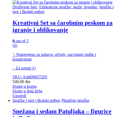
Društvene Igre
,
Edukativne igračke, puzle, bojanke
,
Igračke i
igre i školski pribor
Kreativni Set sa čarobnim peskom za
igranje i oblikovanje
0
out of 5
(0)
‘- Namenjeno za zabavu, učenje, razvijanje mašte i
kreativnosti
– Za uzrast 3+
SKU: fcdd09837205
540.00
din
Dodaj u korpu
Dodaj u listu želja
Uporedi
Igračke i igre i školski pribor
,
Plastične igračke
Snežana i sedam Patuljaka – figurice