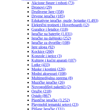
Akcione figure i roboti
(73)
Dronovi
(29)
Društvene Igre
(358)
Drvene igračke
(185)
Edukativne igračke, puzle, bojanke
(1.493)
Električni trotineti i Hoverboardi
(12)
Guralice i šetalice
(118)
Igračke na baterije
(1.031)
Igračke na daljinski
(252)
‎Igračke za dvorište
(108)
Igre uloga
(92)
Kockice
(260)
Konzole i igrice
(3)
Kuhinje i kućni aparati
(107)
Lutke
(433)
Maske i kostimi
(226)
Modni aksesoari
(108)
Multimedijalna oprema
(8)
Muzičke igračke
(26)
Novogodišnji paketići
(2)
Oružje
(218)
Ostalo
(867)
Plastične igračke
(3.252)
Playmobil tematski setovi
(23)
Plišane Igračke
(331)