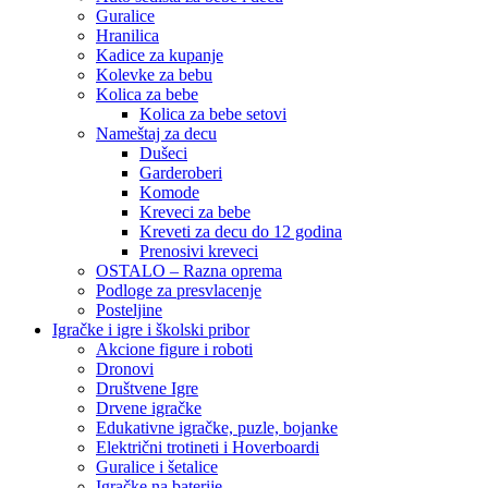
Guralice
Hranilica
Kadice za kupanje
Kolevke za bebu
Kolica za bebe
Kolica za bebe setovi
Nameštaj za decu
Dušeci
Garderoberi
Komode
Kreveci za bebe
Kreveti za decu do 12 godina
Prenosivi kreveci
OSTALO – Razna oprema
Podloge za presvlacenje
Posteljine
Igračke i igre i školski pribor
Akcione figure i roboti
Dronovi
Društvene Igre
Drvene igračke
Edukativne igračke, puzle, bojanke
Električni trotineti i Hoverboardi
Guralice i šetalice
Igračke na baterije