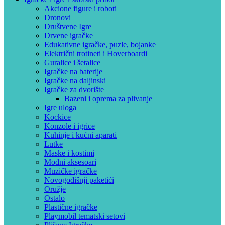
Akcione figure i roboti
Dronovi
Društvene Igre
Drvene igračke
Edukativne igračke, puzle, bojanke
Električni trotineti i Hoverboardi
Guralice i šetalice
Igračke na baterije
Igračke na daljinski
‎Igračke za dvorište
Bazeni i oprema za plivanje
Igre uloga
Kockice
Konzole i igrice
Kuhinje i kućni aparati
Lutke
Maske i kostimi
Modni aksesoari
Muzičke igračke
Novogodišnji paketići
Oružje
Ostalo
Plastične igračke
Playmobil tematski setovi