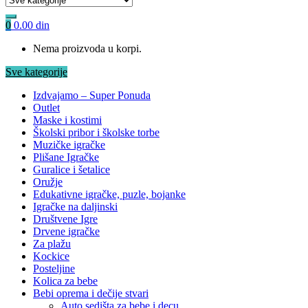
0
0.00
din
Nema proizvoda u korpi.
Sve kategorije
Izdvajamo – Super Ponuda
Outlet
Maske i kostimi
Školski pribor i školske torbe
Muzičke igračke
Plišane Igračke
Guralice i šetalice
Oružje
Edukativne igračke, puzle, bojanke
Igračke na daljinski
Društvene Igre
Drvene igračke
Za plažu
Kockice
Posteljine
Kolica za bebe
Bebi oprema i dečije stvari
Auto sedišta za bebe i decu