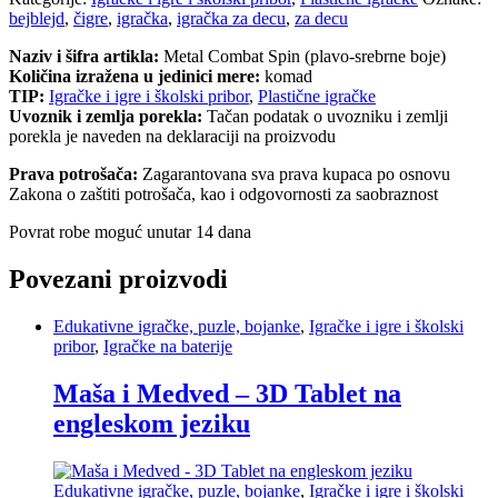
bejblejd
,
čigre
,
igračka
,
igračka za decu
,
za decu
Naziv i šifra artikla:
Metal Combat Spin (plavo-srebrne boje)
Količina izražena u jedinici mere:
komad
TIP:
Igračke i igre i školski pribor
,
Plastične igračke
Uvoznik i zemlja porekla:
Tačan podatak o uvozniku i zemlji
porekla je naveden na deklaraciji na proizvodu
Prava potrošača:
Zagarantovana sva prava kupaca po osnovu
Zakona o zaštiti potrošača, kao i odgovornosti za saobraznost
Povrat robe moguć unutar 14 dana
Povezani proizvodi
Edukativne igračke, puzle, bojanke
,
Igračke i igre i školski
pribor
,
Igračke na baterije
Maša i Medved – 3D Tablet na
engleskom jeziku
Edukativne igračke, puzle, bojanke
,
Igračke i igre i školski