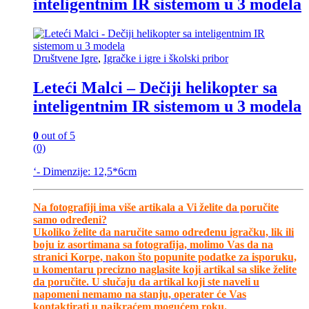
inteligentnim IR sistemom u 3 modela
Društvene Igre
,
Igračke i igre i školski pribor
Leteći Malci – Dečiji helikopter sa
inteligentnim IR sistemom u 3 modela
0
out of 5
(0)
‘- Dimenzije: 12,5*6cm
Na fotografiji ima više artikala a Vi želite da poručite
samo određeni?
Ukoliko želite da naručite samo određenu igračku, lik ili
boju iz asortimana sa fotografija, molimo Vas da na
stranici Korpe, nakon što popunite podatke za isporuku,
u komentaru precizno naglasite koji artikal sa slike želite
da poručite. U slučaju da artikal koji ste naveli u
napomeni nemamo na stanju, operater će Vas
kontaktirati u najkraćem mogućem roku.