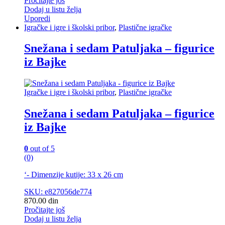
Pročitajte još
Dodaj u listu želja
Uporedi
Igračke i igre i školski pribor
,
Plastične igračke
Snežana i sedam Patuljaka – figurice
iz Bajke
Igračke i igre i školski pribor
,
Plastične igračke
Snežana i sedam Patuljaka – figurice
iz Bajke
0
out of 5
(0)
‘- Dimenzije kutije: 33 x 26 cm
SKU: e827056de774
870.00
din
Pročitajte još
Dodaj u listu želja