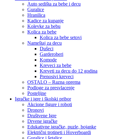
Auto sedišta za bebe i decu
Guralice
Hranilica
Kadice za kupanje
Kolevke za bebu
Kolica za bebe
Kolica za bebe setovi
Nameštaj za decu
Dušeci
Garderoberi
Komode
Kreveci za bebe
Kreveti za decu do 12 godina
Prenosivi kreveci
OSTALO – Razna oprema
Podloge za presvlacenje
Posteljine
Igračke i igre i školski pribor
Akcione figure i roboti
Dronovi
Društvene Igre
Drvene igračke
Edukativne igračke, puzle, bojanke
Električni trotineti i Hoverboardi
Guralice i šetalice