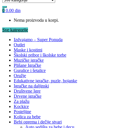
0
0.00
din
Nema proizvoda u korpi.
Sve kategorije
Izdvajamo – Super Ponuda
Outlet
Maske i kostimi
Školski pribor i školske torbe
Muzičke igračke
Plišane Igračke
Guralice i šetalice
Oružje
Edukativne igračke, puzle, bojanke
Igračke na daljinski
Društvene Igre
Drvene igračke
Za plažu
Kockice
Posteljine
Kolica za bebe
Bebi oprema i dečije stvari
Auto sedišta za bebe i decu