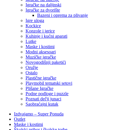
Igračke na daljinski
‎Igračke za dvorište
Bazeni i oprema za plivanje
Igre uloga
Kockice
Konzole i igrice
Kuhinje i kućni aparati
Lutke
Maske i kostimi
Modni aksesoari
Muzičke igračke
Novogodišnji paketići
Oružje
Ostalo
Plastične igračke
Playmobil tematski setovi
Plišane Igračke
Podne podloge i puzzle
Poznati dečji junaci
Saobraćajni kutak
Izdvajamo – Super Ponuda
Outlet
Maske i kostimi
Školski pribor i školske torbe