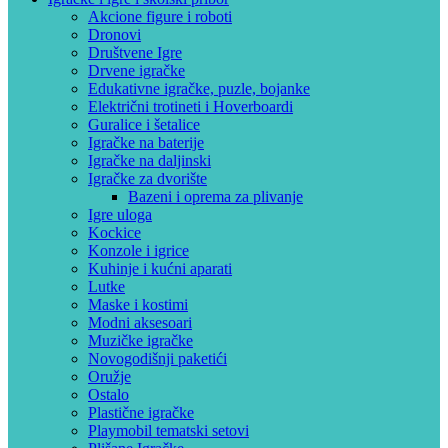
Akcione figure i roboti
Dronovi
Društvene Igre
Drvene igračke
Edukativne igračke, puzle, bojanke
Električni trotineti i Hoverboardi
Guralice i šetalice
Igračke na baterije
Igračke na daljinski
‎Igračke za dvorište
Bazeni i oprema za plivanje
Igre uloga
Kockice
Konzole i igrice
Kuhinje i kućni aparati
Lutke
Maske i kostimi
Modni aksesoari
Muzičke igračke
Novogodišnji paketići
Oružje
Ostalo
Plastične igračke
Playmobil tematski setovi