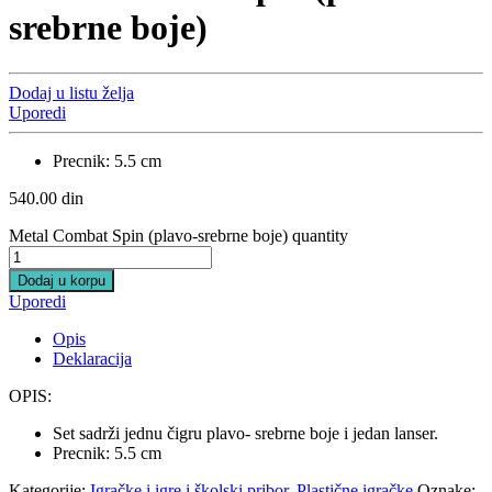
srebrne boje)
Dodaj u listu želja
Uporedi
Precnik: 5.5 cm
540.00
din
Metal Combat Spin (plavo-srebrne boje) quantity
Dodaj u korpu
Uporedi
Opis
Deklaracija
OPIS:
Set sadrži jednu čigru plavo- srebrne boje i jedan lanser.
Precnik: 5.5 cm
Kategorije:
Igračke i igre i školski pribor
,
Plastične igračke
Oznake: