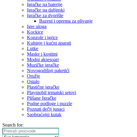
Igračke na baterije
Igračke na daljinski
‎Igračke za dvorište
Bazeni i oprema za plivanje
Igre uloga
Kockice
Konzole i igrice
Kuhinje i kućni aparati
Lutke
Maske i kostimi
Modni aksesoari
Muzičke igračke
Novogodišnji paketići
Oružje
Ostalo
Plastične igračke
Playmobil tematski setovi
Plišane Igračke
Podne podloge i puzzle
Poznati dečji junaci
Saobraćajni kutak
Search for: