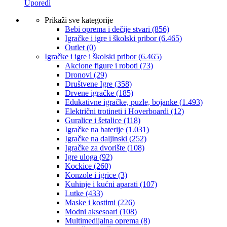
Uporedi
Prikaži sve kategorije
Bebi oprema i dečije stvari
(856)
Igračke i igre i školski pribor
(6.465)
Outlet
(0)
Igračke i igre i školski pribor
(6.465)
Akcione figure i roboti
(73)
Dronovi
(29)
Društvene Igre
(358)
Drvene igračke
(185)
Edukativne igračke, puzle, bojanke
(1.493)
Električni trotineti i Hoverboardi
(12)
Guralice i šetalice
(118)
Igračke na baterije
(1.031)
Igračke na daljinski
(252)
‎Igračke za dvorište
(108)
Igre uloga
(92)
Kockice
(260)
Konzole i igrice
(3)
Kuhinje i kućni aparati
(107)
Lutke
(433)
Maske i kostimi
(226)
Modni aksesoari
(108)
Multimedijalna oprema
(8)