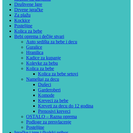
Društvene Igre
Drvene igračke
Za plažu
Kockice
Posteljine
Kolica za bebe
Bebi oprema i dečije stvari
Auto sedišta za bebe i decu
Guralice
Hranilica
Kadice za kupanje
Kolevke za bebu
Kolica za bebe
Kolica za bebe setovi
Nameštaj za decu
Dušeci
Garderoberi
Komode
Kreveci za bebe
Kreveti za decu do 12 godina
Prenosivi kreveci
OSTALO – Razna oprema
Podloge za presvlacenje
Posteljine
Igračke i igre i školski pribor