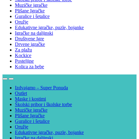
Muzičke igračke
Plišane Igračke
Guralice i šetalice
Oružje
Edukativne igračke, puzle, bojanke
Igračke na daljinski
Društvene Igre
Drvene igračke
Za plažu
Kockice
Posteljine
Kolica za bebe
Izdvajamo – Super Ponuda
Outlet
Maske i kostimi
Školski pribor i školske torbe
Muzičke igračke
Plišane Igračke
Guralice i šetalice
Oružje
Edukativne igračke, puzle, bojanke
Igračke na daljinski