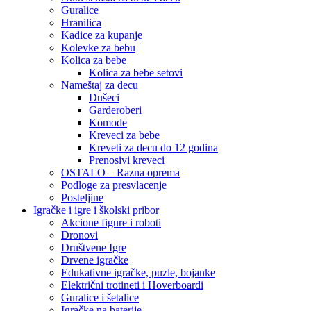
Guralice
Hranilica
Kadice za kupanje
Kolevke za bebu
Kolica za bebe
Kolica za bebe setovi
Nameštaj za decu
Dušeci
Garderoberi
Komode
Kreveci za bebe
Kreveti za decu do 12 godina
Prenosivi kreveci
OSTALO – Razna oprema
Podloge za presvlacenje
Posteljine
Igračke i igre i školski pribor
Akcione figure i roboti
Dronovi
Društvene Igre
Drvene igračke
Edukativne igračke, puzle, bojanke
Električni trotineti i Hoverboardi
Guralice i šetalice
Igračke na baterije