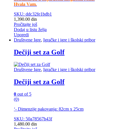
Hvala Vam.
SKU: ddc32fe1bdb1
1,390.00
din
Pročitajte još
Dodaj u listu želja
Uporedi
Društvene Igre
,
Igračke i igre i školski pribor
Dečiji set za Golf
Društvene Igre
,
Igračke i igre i školski pribor
Dečiji set za Golf
0
out of 5
(0)
‘- Dimenzije pakovanja: 82cm x 25cm
SKU: 50a78567b43f
1,480.00
din