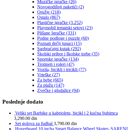
Muzičke igračke
(26)
Novogodišnji paketići
(2)
Oružje
(218)
Ostalo
(867)
Plastične igračke
(3.252)
Playmobil tematski setovi
(23)
Plišane Igračke
(331)
Podne podloge i puzzle
(60)
Poznati dečji junaci
(15)
Saobraćajni kutak
(292)
Školski pribor i školske torbe
(35)
Sportske igračke
(134)
Trotineti i roleri
(47)
Vozila, bicikli i tricikli
(77)
Vrteške
(27)
Za bebe
(665)
Za plažu
(147)
Zvečke i glodalice
(94)
Poslednje dodato
Veliki set Barbike u kabrioletu, bicikl i 2 kućna ljubimca
3,290.00
din
Set golova za fudbal
3,790.00
din
Hoverboard 10 incha Smart Balance Wheel Skuter- SARENI