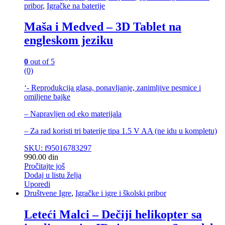
pribor
,
Igračke na baterije
Maša i Medved – 3D Tablet na
engleskom jeziku
0
out of 5
(0)
‘- Reprodukcija glasa, ponavljanje, zanimljive pesmice i
omiljene bajke
– Napravljen od eko materijala
– Za rad koristi tri baterije tipa 1.5 V AA (ne idu u kompletu)
SKU: f95016783297
990.00
din
Pročitajte još
Dodaj u listu želja
Uporedi
Društvene Igre
,
Igračke i igre i školski pribor
Leteći Malci – Dečiji helikopter sa