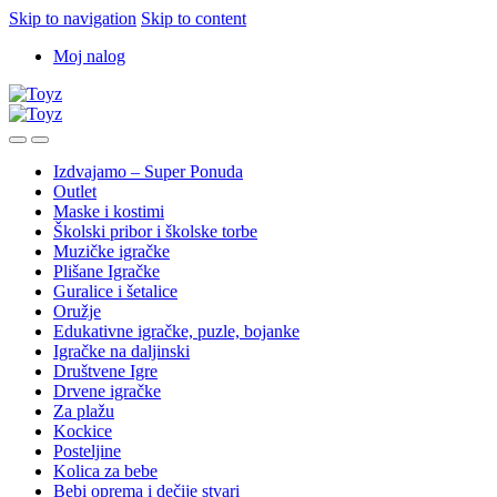
Skip to navigation
Skip to content
Moj nalog
Izdvajamo – Super Ponuda
Outlet
Maske i kostimi
Školski pribor i školske torbe
Muzičke igračke
Plišane Igračke
Guralice i šetalice
Oružje
Edukativne igračke, puzle, bojanke
Igračke na daljinski
Društvene Igre
Drvene igračke
Za plažu
Kockice
Posteljine
Kolica za bebe
Bebi oprema i dečije stvari