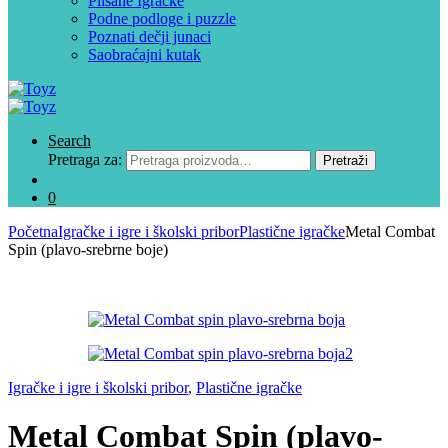
Plišane Igračke
Podne podloge i puzzle
Poznati dečji junaci
Saobraćajni kutak
Search
Pretraga za:
Pretraži
0
Početna
Igračke i igre i školski pribor
Plastične igračke
Metal Combat
Spin (plavo-srebrne boje)
Igračke i igre i školski pribor
,
Plastične igračke
Metal Combat Spin (plavo-