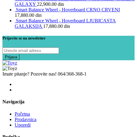
GALAXY
22,900.00
din
Smart Balance Wheel - Hoverboard CRNO CRVENI
17,880.00
din
Smart Balance Wheel - Hoverboard LJUBICASTA
GALAKSIJA
17,880.00
din
Prijavite se na newsletter
Imate pitanje? Pozovite nas!
064/368-368-1
Navigacija
Početna
Prodavnica
Uporedi
Podrška