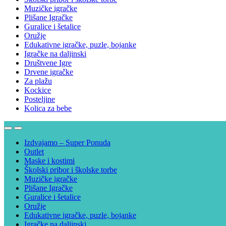
Muzičke igračke
Plišane Igračke
Guralice i šetalice
Oružje
Edukativne igračke, puzle, bojanke
Igračke na daljinski
Društvene Igre
Drvene igračke
Za plažu
Kockice
Posteljine
Kolica za bebe
Izdvajamo – Super Ponuda
Outlet
Maske i kostimi
Školski pribor i školske torbe
Muzičke igračke
Plišane Igračke
Guralice i šetalice
Oružje
Edukativne igračke, puzle, bojanke
Igračke na daljinski