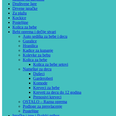
Društvene Igre
Drvene igračke
Za plažu
Kockice
Posteljine
Kolica za bebe
Bebi oprema i dečije stvari
Auto sedišta za bebe i decu
Guralice
Hranilica
Kadice za kupanje
Kolevke za bebu
Kolica za bebe
Kolica za bebe setovi
Nameštaj za decu
Dušeci
Garderoberi
Komode
Kreveci za bebe
Kreveti za decu do 12 godina
Prenosivi kreveci
OSTALO – Razna oprema
Podloge za presvlacenje
Posteljine
Igračke i igre i školski pribor