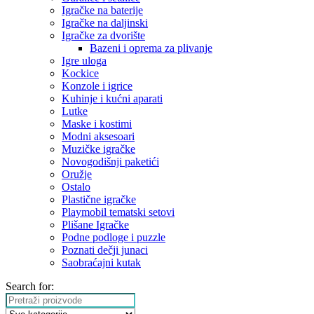
Igračke na baterije
Igračke na daljinski
‎Igračke za dvorište
Bazeni i oprema za plivanje
Igre uloga
Kockice
Konzole i igrice
Kuhinje i kućni aparati
Lutke
Maske i kostimi
Modni aksesoari
Muzičke igračke
Novogodišnji paketići
Oružje
Ostalo
Plastične igračke
Playmobil tematski setovi
Plišane Igračke
Podne podloge i puzzle
Poznati dečji junaci
Saobraćajni kutak
Search for: