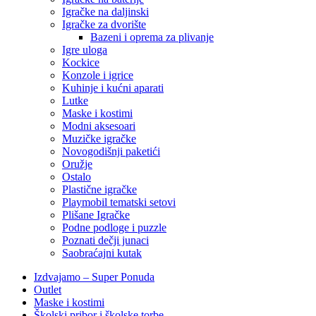
Igračke na daljinski
‎Igračke za dvorište
Bazeni i oprema za plivanje
Igre uloga
Kockice
Konzole i igrice
Kuhinje i kućni aparati
Lutke
Maske i kostimi
Modni aksesoari
Muzičke igračke
Novogodišnji paketići
Oružje
Ostalo
Plastične igračke
Playmobil tematski setovi
Plišane Igračke
Podne podloge i puzzle
Poznati dečji junaci
Saobraćajni kutak
Izdvajamo – Super Ponuda
Outlet
Maske i kostimi
Školski pribor i školske torbe