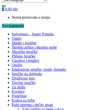
0
0.00
din
Nema proizvoda u korpi.
Sve kategorije
Izdvajamo – Super Ponuda
Outlet
Maske i kostimi
Školski pribor i školske torbe
Muzičke igračke
Plišane Igračke
Guralice i šetalice
Oružje
Edukativne igračke, puzle, bojanke
Igračke na daljinski
Društvene Igre
Drvene igračke
Za plažu
Kockice
Posteljine
Kolica za bebe
Bebi oprema i dečije stvari
Auto sedišta za bebe i decu