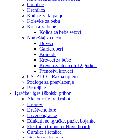
Guralice
Hranilica
Kadice za kupanje
Kolevke za bebu
Kolica za bebe
Kolica za bebe setovi
Nameštaj za decu
Dušeci
Garderoberi
Komode
Kreveci za bebe
Kreveti za decu do 12 godina
Prenosivi kreveci
OSTALO – Razna oprema
Podloge za presvlacenje
Posteljine
Igračke i igre i školski pribor
Akcione figure i roboti
Dronovi
Društvene Igre
Drvene igračke
Edukativne igračke, puzle, bojanke
Električni trotineti i Hoverboardi
Guralice i šetalice
Igračke na baterije