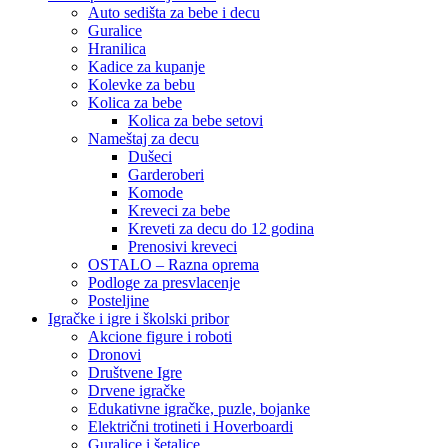
Auto sedišta za bebe i decu
Guralice
Hranilica
Kadice za kupanje
Kolevke za bebu
Kolica za bebe
Kolica za bebe setovi
Nameštaj za decu
Dušeci
Garderoberi
Komode
Kreveci za bebe
Kreveti za decu do 12 godina
Prenosivi kreveci
OSTALO – Razna oprema
Podloge za presvlacenje
Posteljine
Igračke i igre i školski pribor
Akcione figure i roboti
Dronovi
Društvene Igre
Drvene igračke
Edukativne igračke, puzle, bojanke
Električni trotineti i Hoverboardi
Guralice i šetalice