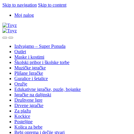
Skip to navigation
Skip to content
Moj nalog
Izdvajamo – Super Ponuda
Outlet
Maske i kostimi
Školski pribor i školske torbe
Muzičke igračke
Plišane Igračke
Guralice i šetalice
Oružje
Edukativne igračke, puzle, bojanke
Igračke na daljinski
Društvene Igre
Drvene igračke
Za plažu
Kockice
Posteljine
Kolica za bebe
Bebi oprema i dečije stvari