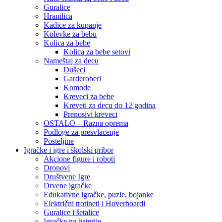
Guralice
Hranilica
Kadice za kupanje
Kolevke za bebu
Kolica za bebe
Kolica za bebe setovi
Nameštaj za decu
Dušeci
Garderoberi
Komode
Kreveci za bebe
Kreveti za decu do 12 godina
Prenosivi kreveci
OSTALO – Razna oprema
Podloge za presvlacenje
Posteljine
Igračke i igre i školski pribor
Akcione figure i roboti
Dronovi
Društvene Igre
Drvene igračke
Edukativne igračke, puzle, bojanke
Električni trotineti i Hoverboardi
Guralice i šetalice
Igračke na baterije