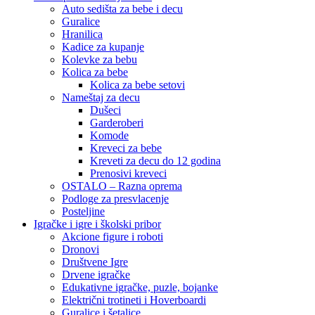
Auto sedišta za bebe i decu
Guralice
Hranilica
Kadice za kupanje
Kolevke za bebu
Kolica za bebe
Kolica za bebe setovi
Nameštaj za decu
Dušeci
Garderoberi
Komode
Kreveci za bebe
Kreveti za decu do 12 godina
Prenosivi kreveci
OSTALO – Razna oprema
Podloge za presvlacenje
Posteljine
Igračke i igre i školski pribor
Akcione figure i roboti
Dronovi
Društvene Igre
Drvene igračke
Edukativne igračke, puzle, bojanke
Električni trotineti i Hoverboardi
Guralice i šetalice