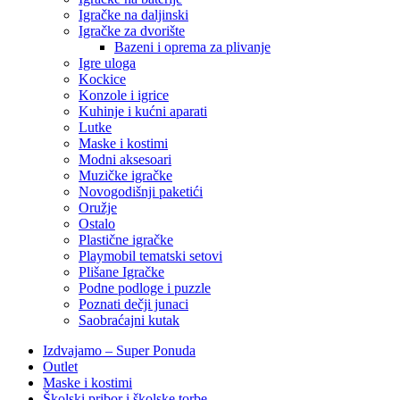
Igračke na daljinski
‎Igračke za dvorište
Bazeni i oprema za plivanje
Igre uloga
Kockice
Konzole i igrice
Kuhinje i kućni aparati
Lutke
Maske i kostimi
Modni aksesoari
Muzičke igračke
Novogodišnji paketići
Oružje
Ostalo
Plastične igračke
Playmobil tematski setovi
Plišane Igračke
Podne podloge i puzzle
Poznati dečji junaci
Saobraćajni kutak
Izdvajamo – Super Ponuda
Outlet
Maske i kostimi
Školski pribor i školske torbe