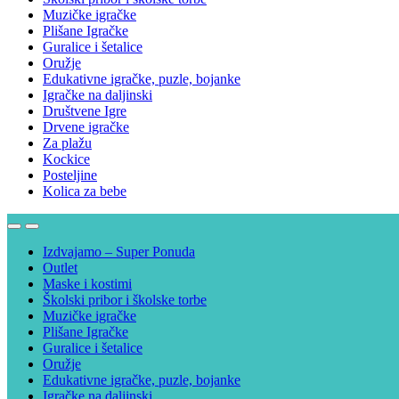
Muzičke igračke
Plišane Igračke
Guralice i šetalice
Oružje
Edukativne igračke, puzle, bojanke
Igračke na daljinski
Društvene Igre
Drvene igračke
Za plažu
Kockice
Posteljine
Kolica za bebe
Izdvajamo – Super Ponuda
Outlet
Maske i kostimi
Školski pribor i školske torbe
Muzičke igračke
Plišane Igračke
Guralice i šetalice
Oružje
Edukativne igračke, puzle, bojanke
Igračke na daljinski