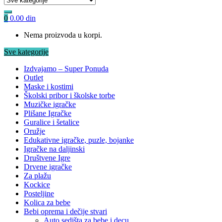
0
0.00
din
Nema proizvoda u korpi.
Sve kategorije
Izdvajamo – Super Ponuda
Outlet
Maske i kostimi
Školski pribor i školske torbe
Muzičke igračke
Plišane Igračke
Guralice i šetalice
Oružje
Edukativne igračke, puzle, bojanke
Igračke na daljinski
Društvene Igre
Drvene igračke
Za plažu
Kockice
Posteljine
Kolica za bebe
Bebi oprema i dečije stvari
Auto sedišta za bebe i decu