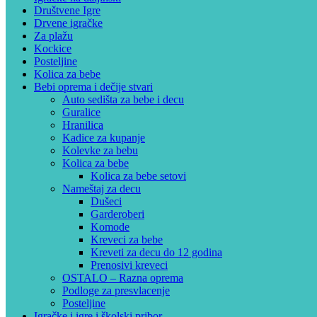
Društvene Igre
Drvene igračke
Za plažu
Kockice
Posteljine
Kolica za bebe
Bebi oprema i dečije stvari
Auto sedišta za bebe i decu
Guralice
Hranilica
Kadice za kupanje
Kolevke za bebu
Kolica za bebe
Kolica za bebe setovi
Nameštaj za decu
Dušeci
Garderoberi
Komode
Kreveci za bebe
Kreveti za decu do 12 godina
Prenosivi kreveci
OSTALO – Razna oprema
Podloge za presvlacenje
Posteljine
Igračke i igre i školski pribor