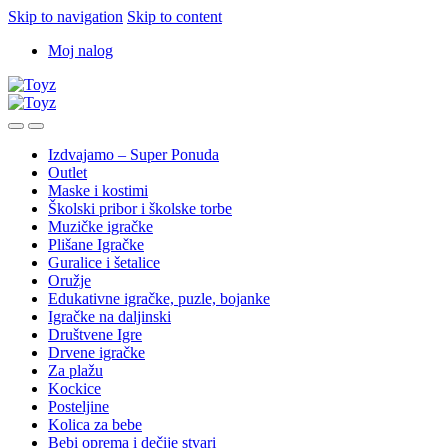
Skip to navigation
Skip to content
Moj nalog
Izdvajamo – Super Ponuda
Outlet
Maske i kostimi
Školski pribor i školske torbe
Muzičke igračke
Plišane Igračke
Guralice i šetalice
Oružje
Edukativne igračke, puzle, bojanke
Igračke na daljinski
Društvene Igre
Drvene igračke
Za plažu
Kockice
Posteljine
Kolica za bebe
Bebi oprema i dečije stvari