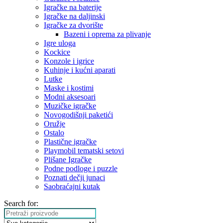
Igračke na baterije
Igračke na daljinski
‎Igračke za dvorište
Bazeni i oprema za plivanje
Igre uloga
Kockice
Konzole i igrice
Kuhinje i kućni aparati
Lutke
Maske i kostimi
Modni aksesoari
Muzičke igračke
Novogodišnji paketići
Oružje
Ostalo
Plastične igračke
Playmobil tematski setovi
Plišane Igračke
Podne podloge i puzzle
Poznati dečji junaci
Saobraćajni kutak
Search for: