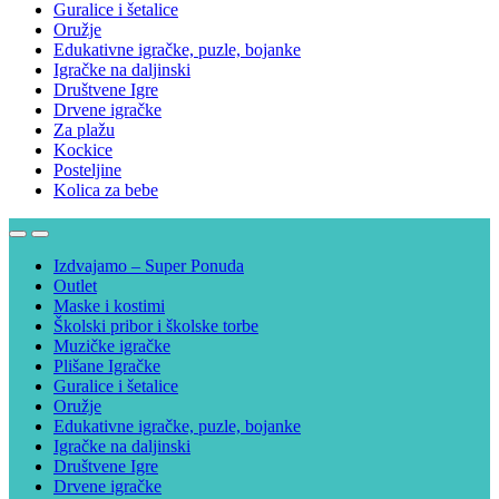
Guralice i šetalice
Oružje
Edukativne igračke, puzle, bojanke
Igračke na daljinski
Društvene Igre
Drvene igračke
Za plažu
Kockice
Posteljine
Kolica za bebe
Izdvajamo – Super Ponuda
Outlet
Maske i kostimi
Školski pribor i školske torbe
Muzičke igračke
Plišane Igračke
Guralice i šetalice
Oružje
Edukativne igračke, puzle, bojanke
Igračke na daljinski
Društvene Igre
Drvene igračke