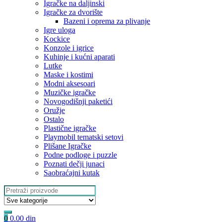
Igračke na daljinski
‎Igračke za dvorište
Bazeni i oprema za plivanje
Igre uloga
Kockice
Konzole i igrice
Kuhinje i kućni aparati
Lutke
Maske i kostimi
Modni aksesoari
Muzičke igračke
Novogodišnji paketići
Oružje
Ostalo
Plastične igračke
Playmobil tematski setovi
Plišane Igračke
Podne podloge i puzzle
Poznati dečji junaci
Saobraćajni kutak
Search
for:
0
0.00
din