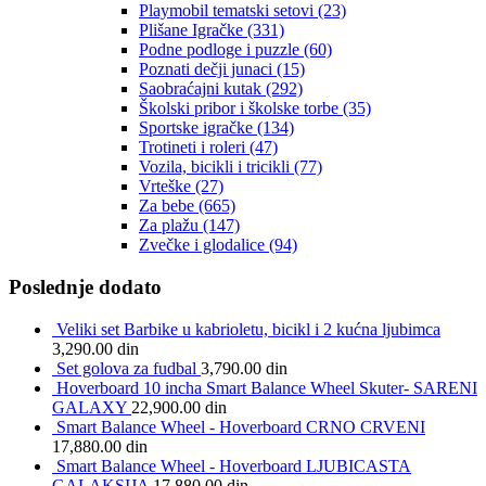
Playmobil tematski setovi
(23)
Plišane Igračke
(331)
Podne podloge i puzzle
(60)
Poznati dečji junaci
(15)
Saobraćajni kutak
(292)
Školski pribor i školske torbe
(35)
Sportske igračke
(134)
Trotineti i roleri
(47)
Vozila, bicikli i tricikli
(77)
Vrteške
(27)
Za bebe
(665)
Za plažu
(147)
Zvečke i glodalice
(94)
Poslednje dodato
Veliki set Barbike u kabrioletu, bicikl i 2 kućna ljubimca
3,290.00
din
Set golova za fudbal
3,790.00
din
Hoverboard 10 incha Smart Balance Wheel Skuter- SARENI
GALAXY
22,900.00
din
Smart Balance Wheel - Hoverboard CRNO CRVENI
17,880.00
din
Smart Balance Wheel - Hoverboard LJUBICASTA
GALAKSIJA
17,880.00
din