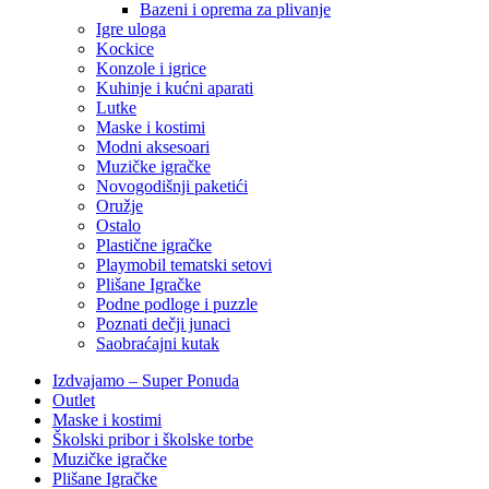
Bazeni i oprema za plivanje
Igre uloga
Kockice
Konzole i igrice
Kuhinje i kućni aparati
Lutke
Maske i kostimi
Modni aksesoari
Muzičke igračke
Novogodišnji paketići
Oružje
Ostalo
Plastične igračke
Playmobil tematski setovi
Plišane Igračke
Podne podloge i puzzle
Poznati dečji junaci
Saobraćajni kutak
Izdvajamo – Super Ponuda
Outlet
Maske i kostimi
Školski pribor i školske torbe
Muzičke igračke
Plišane Igračke