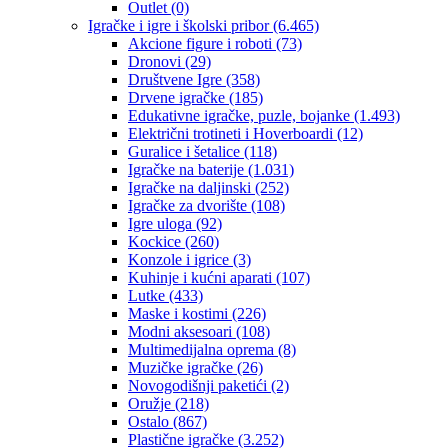
Outlet
(0)
Igračke i igre i školski pribor
(6.465)
Akcione figure i roboti
(73)
Dronovi
(29)
Društvene Igre
(358)
Drvene igračke
(185)
Edukativne igračke, puzle, bojanke
(1.493)
Električni trotineti i Hoverboardi
(12)
Guralice i šetalice
(118)
Igračke na baterije
(1.031)
Igračke na daljinski
(252)
‎Igračke za dvorište
(108)
Igre uloga
(92)
Kockice
(260)
Konzole i igrice
(3)
Kuhinje i kućni aparati
(107)
Lutke
(433)
Maske i kostimi
(226)
Modni aksesoari
(108)
Multimedijalna oprema
(8)
Muzičke igračke
(26)
Novogodišnji paketići
(2)
Oružje
(218)
Ostalo
(867)
Plastične igračke
(3.252)