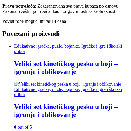
Prava potrošača:
Zagarantovana sva prava kupaca po osnovu
Zakona o zaštiti potrošača, kao i odgovornosti za saobraznost
Povrat robe moguć unutar 14 dana
Povezani proizvodi
Edukativne igračke, puzle, bojanke
,
Igračke i igre i školski
pribor
Veliki set kinetičkog peska u boji –
igranje i oblikovanje
Edukativne igračke, puzle, bojanke
,
Igračke i igre i školski
pribor
Veliki set kinetičkog peska u boji –
igranje i oblikovanje
0
out of 5