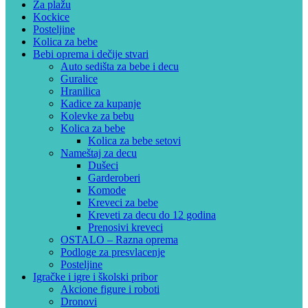
Za plažu
Kockice
Posteljine
Kolica za bebe
Bebi oprema i dečije stvari
Auto sedišta za bebe i decu
Guralice
Hranilica
Kadice za kupanje
Kolevke za bebu
Kolica za bebe
Kolica za bebe setovi
Nameštaj za decu
Dušeci
Garderoberi
Komode
Kreveci za bebe
Kreveti za decu do 12 godina
Prenosivi kreveci
OSTALO – Razna oprema
Podloge za presvlacenje
Posteljine
Igračke i igre i školski pribor
Akcione figure i roboti
Dronovi