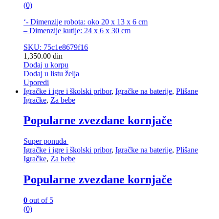
(0)
‘- Dimenzije robota: oko 20 x 13 x 6 cm
– Dimenzije kutije: 24 x 6 x 30 cm
SKU: 75c1e8679f16
1,350.00
din
Dodaj u korpu
Dodaj u listu želja
Uporedi
Igračke i igre i školski pribor
,
Igračke na baterije
,
Plišane
Igračke
,
Za bebe
Popularne zvezdane kornjače
Super ponuda
Igračke i igre i školski pribor
,
Igračke na baterije
,
Plišane
Igračke
,
Za bebe
Popularne zvezdane kornjače
0
out of 5
(0)