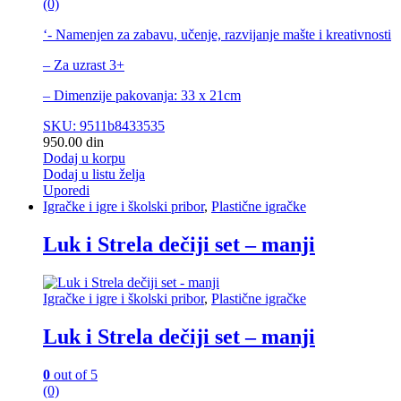
(0)
‘- Namenjen za zabavu, učenje, razvijanje mašte i kreativnosti
– Za uzrast 3+
– Dimenzije pakovanja: 33 x 21cm
SKU: 9511b8433535
950.00
din
Dodaj u korpu
Dodaj u listu želja
Uporedi
Igračke i igre i školski pribor
,
Plastične igračke
Luk i Strela dečiji set – manji
Igračke i igre i školski pribor
,
Plastične igračke
Luk i Strela dečiji set – manji
0
out of 5
(0)