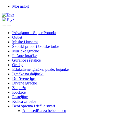
Skip
Skip
Moj nalog
to
to
navigation
content
Izdvajamo – Super Ponuda
Outlet
Maske i kostimi
Školski pribor i školske torbe
Muzičke igračke
Plišane Igračke
Guralice i šetalice
Oružje
Edukativne igračke, puzle, bojanke
Igračke na daljinski
Društvene Igre
Drvene igračke
Za plažu
Kockice
Posteljine
Kolica za bebe
Bebi oprema i dečije stvari
Auto sedišta za bebe i decu