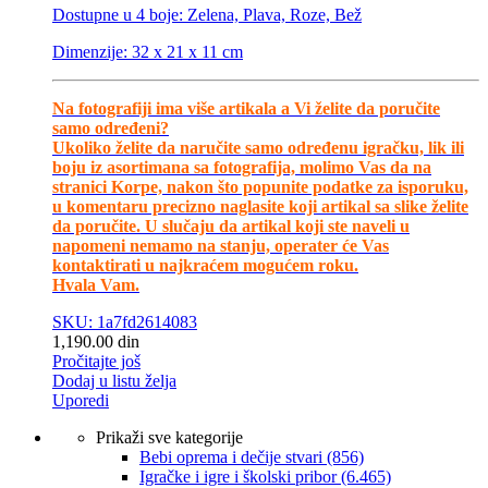
Dostupne u 4 boje: Zelena, Plava, Roze, Bež
Dimenzije: 32 x 21 x 11 cm
Na fotografiji ima više artikala a Vi želite da poručite
samo određeni?
Ukoliko želite da naručite samo određenu igračku, lik ili
boju iz asortimana sa fotografija, molimo Vas da na
stranici Korpe, nakon što popunite podatke za isporuku,
u komentaru precizno naglasite koji artikal sa slike želite
da poručite. U slučaju da artikal koji ste naveli u
napomeni nemamo na stanju, operater će Vas
kontaktirati u najkraćem mogućem roku.
Hvala Vam.
SKU: 1a7fd2614083
1,190.00
din
Pročitajte još
Dodaj u listu želja
Uporedi
Prikaži sve kategorije
Bebi oprema i dečije stvari
(856)
Igračke i igre i školski pribor
(6.465)