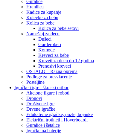
Guralice
Hranilica
Kadice za kupanje
Kolevke za bebu
Kolica za bebe
Kolica za bebe setovi
Nameštaj za decu
Dušeci
Garderoberi
Komode
Kreveci za bebe
Kreveti za decu do 12 godina
Prenosivi kreveci
OSTALO – Razna oprema
Podloge za presvlacenje
Posteljine
Igračke i igre i školski pribor
Akcione figure i roboti
Dronovi
Društvene Igre
Drvene igračke
Edukativne igračke, puzle, bojanke
Električni trotineti i Hoverboardi
Guralice i šetalice
Igračke na baterije