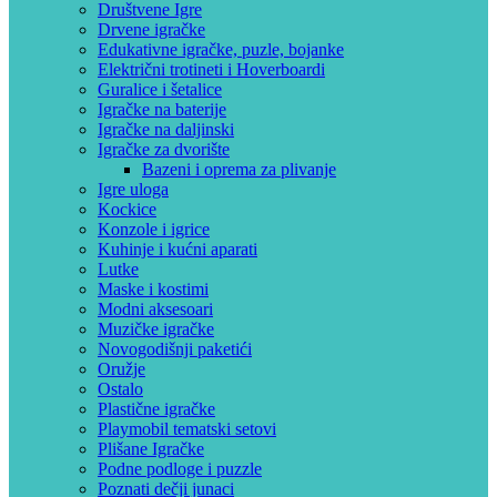
Društvene Igre
Drvene igračke
Edukativne igračke, puzle, bojanke
Električni trotineti i Hoverboardi
Guralice i šetalice
Igračke na baterije
Igračke na daljinski
‎Igračke za dvorište
Bazeni i oprema za plivanje
Igre uloga
Kockice
Konzole i igrice
Kuhinje i kućni aparati
Lutke
Maske i kostimi
Modni aksesoari
Muzičke igračke
Novogodišnji paketići
Oružje
Ostalo
Plastične igračke
Playmobil tematski setovi
Plišane Igračke
Podne podloge i puzzle
Poznati dečji junaci