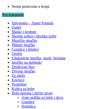
Nema proizvoda u korpi.
Sve kategorije
Izdvajamo – Super Ponuda
Outlet
Maske i kostimi
Školski pribor i školske torbe
Muzičke igračke
Plišane Igračke
Guralice i šetalice
Oružje
Edukativne igračke, puzle, bojanke
Igračke na daljinski
Društvene Igre
Drvene igračke
Za plažu
Kockice
Posteljine
Kolica za bebe
Bebi oprema i dečije stvari
Auto sedišta za bebe i decu
Guralice
Hranilica