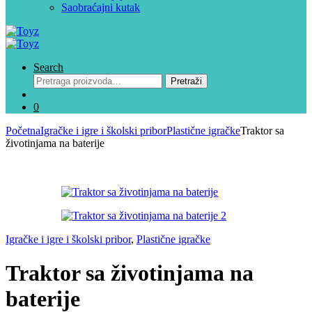
Saobraćajni kutak
Search
Pretraga
Pretraži
za:
0
Početna
Igračke i igre i školski pribor
Plastične igračke
Traktor sa
životinjama na baterije
Igračke i igre i školski pribor
,
Plastične igračke
Traktor sa životinjama na
baterije