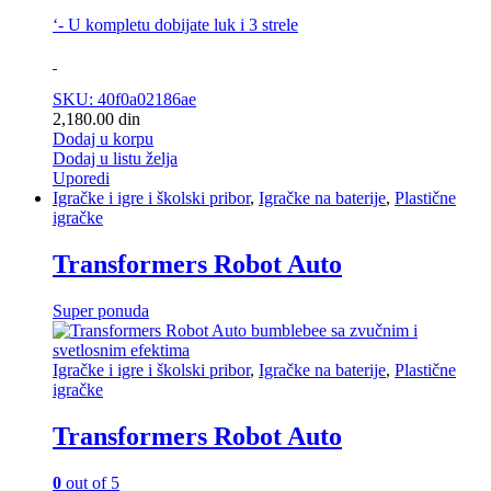
‘- U kompletu dobijate luk i 3 strele
SKU: 40f0a02186ae
2,180.00
din
Dodaj u korpu
Dodaj u listu želja
Uporedi
Igračke i igre i školski pribor
,
Igračke na baterije
,
Plastične
igračke
Transformers Robot Auto
Super ponuda
Igračke i igre i školski pribor
,
Igračke na baterije
,
Plastične
igračke
Transformers Robot Auto
0
out of 5