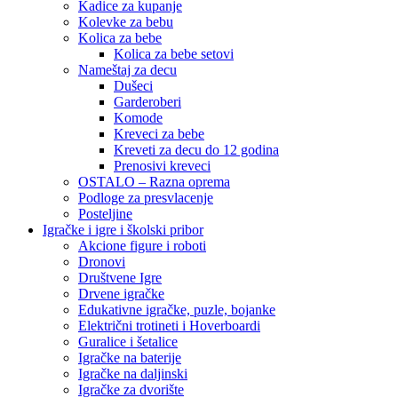
Kadice za kupanje
Kolevke za bebu
Kolica za bebe
Kolica za bebe setovi
Nameštaj za decu
Dušeci
Garderoberi
Komode
Kreveci za bebe
Kreveti za decu do 12 godina
Prenosivi kreveci
OSTALO – Razna oprema
Podloge za presvlacenje
Posteljine
Igračke i igre i školski pribor
Akcione figure i roboti
Dronovi
Društvene Igre
Drvene igračke
Edukativne igračke, puzle, bojanke
Električni trotineti i Hoverboardi
Guralice i šetalice
Igračke na baterije
Igračke na daljinski
‎Igračke za dvorište